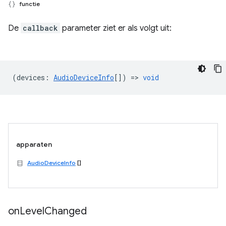
functie
De
callback
parameter ziet er als volgt uit:
(
devices
:
AudioDeviceInfo
[]) =>
void
apparaten
AudioDeviceInfo
[]
on
Level
Changed