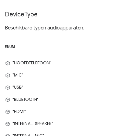
Device
Type
Beschikbare typen audioapparaten.
ENUM
"HOOFDTELEFOON"
"MIC"
"USB"
"BLUETOOTH"
"HDMI"
"INTERNAL_SPEAKER"
"INTERNAL_MIC"