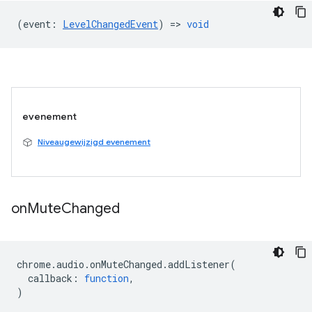
(
event
:
LevelChangedEvent
) =>
void
evenement
Niveaugewijzigd evenement
on
Mute
Changed
chrome
.
audio
.
onMuteChanged
.
addListener
(
callback
:
function
,
)