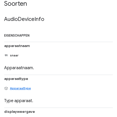
Soorten
Audio
Device
Info
EIGENSCHAPPEN
apparaatnaam
snaar
Apparaatnaam.
apparaattype
Apparaattype
Type apparaat.
displayweergave