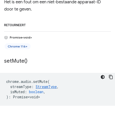
Het is een fout om een ​​niet-bestaande apparaat-ID
door te geven.
RETOURNEERT
Promise<void>
Chrome 116+
set
Mute(
)
chrome
.
audio
.
setMute
(
streamType
:
StreamType
,
isMuted
:
boolean
,
)
:
Promise<void>