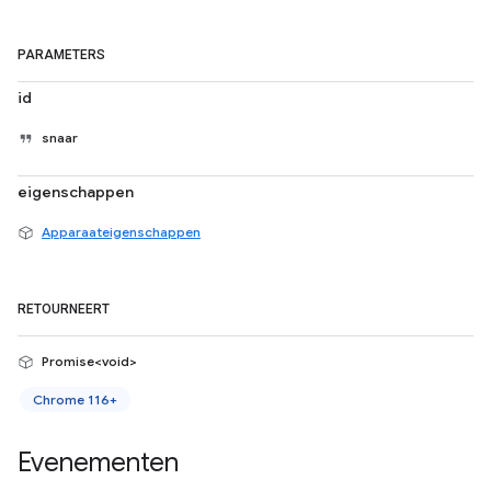
PARAMETERS
id
snaar
eigenschappen
Apparaateigenschappen
RETOURNEERT
Promise<void>
Chrome 116+
Evenementen