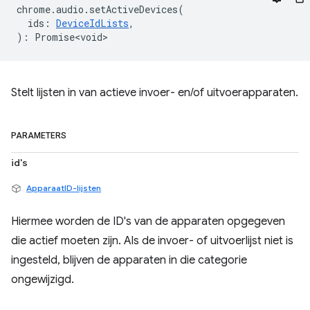
chrome
.
audio
.
setActiveDevices
(
ids
:
DeviceIdLists
,
)
:
Promise<void>
Stelt lijsten in van actieve invoer- en/of uitvoerapparaten.
PARAMETERS
id's
ApparaatID-lijsten
Hiermee worden de ID's van de apparaten opgegeven
die actief moeten zijn. Als de invoer- of uitvoerlijst niet is
ingesteld, blijven de apparaten in die categorie
ongewijzigd.