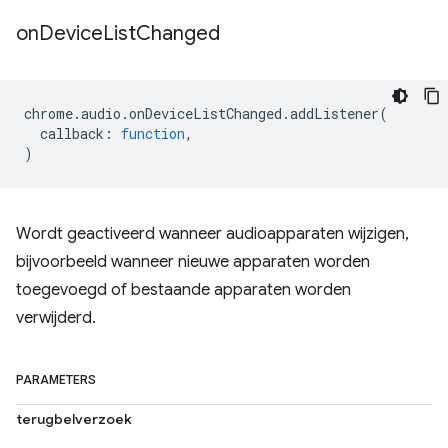
on
Device
List
Changed
chrome
.
audio
.
onDeviceListChanged
.
addListener
(
callback
:
function
,
)
Wordt geactiveerd wanneer audioapparaten wijzigen,
bijvoorbeeld wanneer nieuwe apparaten worden
toegevoegd of bestaande apparaten worden
verwijderd.
PARAMETERS
terugbelverzoek