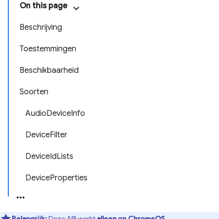
On this page
Beschrijving
Toestemmingen
Beschikbaarheid
Soorten
AudioDeviceInfo
DeviceFilter
DeviceIdLists
DeviceProperties
Belangrijk:
Deze API werkt
alleen op ChromeOS
.