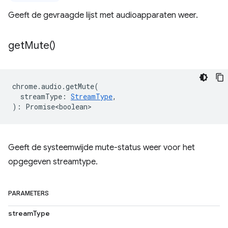
Geeft de gevraagde lijst met audioapparaten weer.
get
Mute(
)
chrome
.
audio
.
getMute
(
streamType
:
StreamType
,
)
:
Promise<boolean>
Geeft de systeemwijde mute-status weer voor het
opgegeven streamtype.
PARAMETERS
streamType