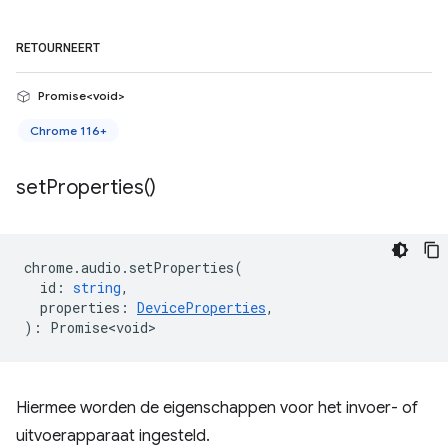
RETOURNEERT
Promise<void>
Chrome 116+
set
Properties(
)
chrome
.
audio
.
setProperties
(
id
:
string
,
properties
:
DeviceProperties
,
)
:
Promise<void>
Hiermee worden de eigenschappen voor het invoer- of
uitvoerapparaat ingesteld.