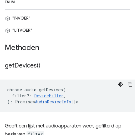
ENUM
"INVOER"
"UITVOER"
Methoden
get
Devices(
)
chrome
.
audio
.
getDevices
(
filter?
:
DeviceFilter
,
)
:
Promise<
AudioDeviceInfo
[]
>
Geeft een lijst met audioapparaten weer, gefilterd op
basis van
filter
.