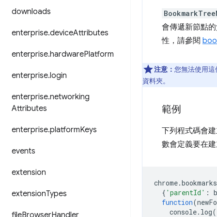
downloads
BookmarkTree
會傳遞新節點的父
enterprise
.
device
Attributes
性，請參閱
boo
enterprise
.
hardware
Platform
注意：
您無法使用這
enterprise
.
login
資料夾。
enterprise
.
networking
範例
Attributes
enterprise
.
platform
Keys
下列程式碼會建
數會定義要在建
events
extension
chrome
.
bookmarks
{
'parentId'
:
extension
Types
function
(
newFo
console
.
log
(
file
Browser
Handler