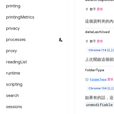
printing
數字
選填
printing
Metrics
這個資料夾的內
privacy
dateLastUsed
processes
數字
選填
Chrome 114 以
proxy
上次開啟這個節
reading
List
folderType
runtime
FolderType
選填
scripting
Chrome 134 以
search
如果有的話，這
unmodifiable
sessions