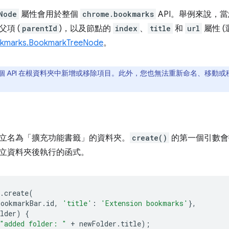
Node
屬性會用於整個
chrome.bookmarks
API。舉例來說，
項 (
parentId
)，以及節點的
index
、
title
和
url
屬性 
kmarks.BookmarkTreeNode
。
個 API 在根資料夾中新增或移除項目。此外，您也無法重新命名、移動
立名為「擴充功能書籤」的資料夾。
create()
的第一個引數會
立資料夾後執行的函式。
.
create
(
bookmarkBar
.
id
,
'title'
:
'Extension bookmarks'
},
lder
)
{
"added folder: "
+
newFolder
.
title
);