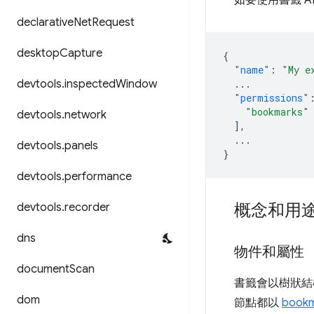
declarative
Net
Request
desktop
Capture
{
"name"
:
"My e
...
devtools
.
inspected
Window
"permissions"
"bookmarks"
devtools
.
network
],
...
devtools
.
panels
}
devtools
.
performance
概念和用
devtools
.
recorder
dns
物件和屬性
document
Scan
書籤會以樹狀結
dom
節點都以
bookm