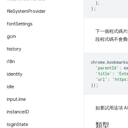
},
);
file
System
Provider
font
Settings
下一個程式碼片
gcm
段程式碼不會費
history
i18n
chrome
.
bookmarks
'parentId'
:
e
'title'
:
'Ext
identity
'url'
:
'https
});
idle
input
.
ime
如要試用這項 A
instance
ID
類型
login
State