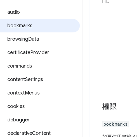
面。
audio
bookmarks
browsing
Data
certificate
Provider
commands
content
Settings
context
Menus
權限
cookies
debugger
bookmarks
declarative
Content
如要使用書籤 A