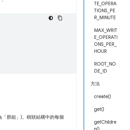
TE_OPERA
TIONS_PE
R_MINUTE
MAX_WRIT
E_OPERATI
ONS_PER_
HOUR
ROOT_NO
DE_ID
方法
create()
get()
為「群組」
)。樹狀結構中的每個
getChildre
n()