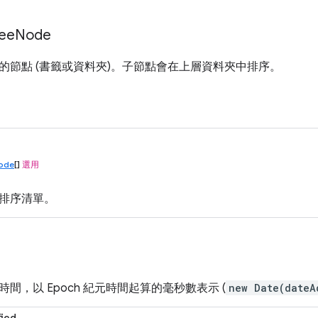
ee
Node
的節點 (書籤或資料夾)。子節點會在上層資料夾中排序。
ode
[]
選用
排序清單。
間，以 Epoch 紀元時間起算的毫秒數表示 (
new Date(dateA
ied