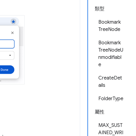
類型
Bookmark
TreeNode
Bookmark
TreeNodeU
nmodifiabl
e
CreateDet
ails
FolderType
屬性
MAX_SUST
AINED_WRI
如：