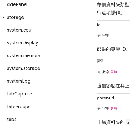
每個資料夾類型
side
Panel
行這項操作。
storage
id
system
.
cpu
字串
system
.
display
節點的專屬 ID
system
.
memory
索引
system
.
storage
數字
選填
system
Log
這個節點在其上層
tab
Capture
parentId
tab
Groups
字串
選填
tabs
上層資料夾的
i