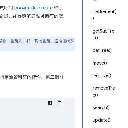
當您呼叫
bookmarks.create
時，
getRecent(
(選用)。如要瞭解節點可擁有的屬
)
getSubTre
e()
或移除「書籤列」和「其他書籤」這兩個特殊
getTree()
move()
remove()
指定新資料夾的屬性。第二個引
removeTre
e()
search()
update()