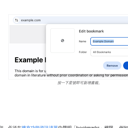
按一下星號即可新增書籤。
PI，必須在
擴充功能資訊清單
中聲明「bookmarks」權限。 例