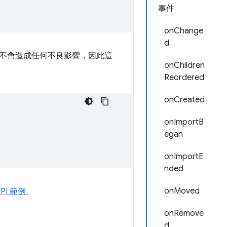
事件
onChange
d
不會造成任何不良影響，因此這
onChildren
Reordered
onCreated
onImportB
egan
onImportE
nded
onMoved
API 範例
。
onRemove
d