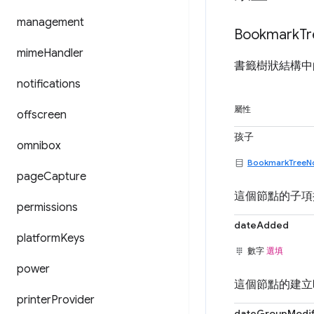
management
Bookmark
Tr
mime
Handler
書籤樹狀結構中
notifications
屬性
offscreen
孩子
omnibox
BookmarkTreeN
page
Capture
這個節點的子項
permissions
dateAdded
platform
Keys
數字
選填
power
這個節點的建立時
printer
Provider
dateGroupModif