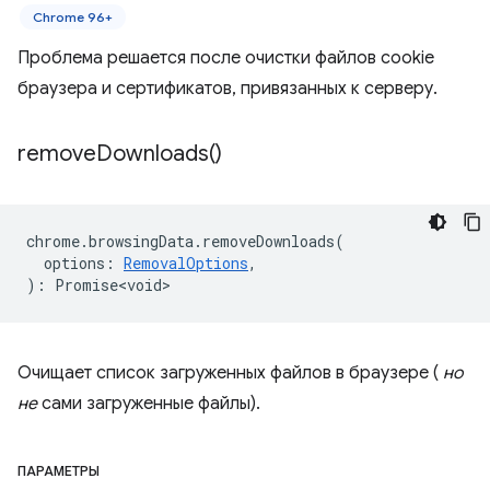
Chrome 96+
Проблема решается после очистки файлов cookie
браузера и сертификатов, привязанных к серверу.
remove
Downloads(
)
chrome
.
browsingData
.
removeDownloads
(
options
:
RemovalOptions
,
)
:
Promise<void>
Очищает список загруженных файлов в браузере (
но
не
сами загруженные файлы).
ПАРАМЕТРЫ