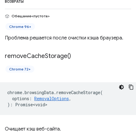
ВОЗВРАТЫ
Обещание<пустота>
Chrome 96+
Проблема решается после очистки кэша браузера.
remove
Cache
Storage(
)
Chrome 72+
chrome
.
browsingData
.
removeCacheStorage
(
options
:
RemovalOptions
,
)
:
Promise<void>
Очищает кэш веб-сайта.