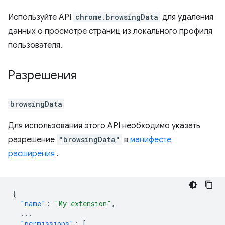
Используйте API
chrome.browsingData
для удаления
данных о просмотре страниц из локального профиля
пользователя.
Разрешения
browsingData
Для использования этого API необходимо указать
разрешение
"browsingData"
в
манифесте
расширения
.
{
"name"
:
"My extension"
,
...
"permissions"
:
[