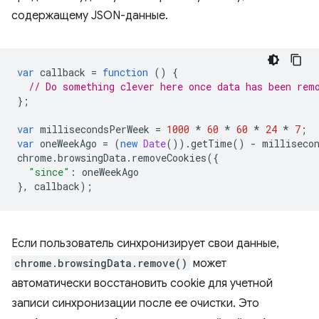
содержащему JSON-данные.
var
callback
=
function
()
{
// Do something clever here once data has been rem
};
var
millisecondsPerWeek
=
1000
*
60
*
60
*
24
*
7
;
var
oneWeekAgo
=
(
new
Date
()).
getTime
()
-
milliseco
chrome
.
browsingData
.
removeCookies
({
"since"
:
oneWeekAgo
},
callback
);
Если пользователь синхронизирует свои данные,
chrome.browsingData.remove()
может
автоматически восстановить cookie для учетной
записи синхронизации после ее очистки. Это