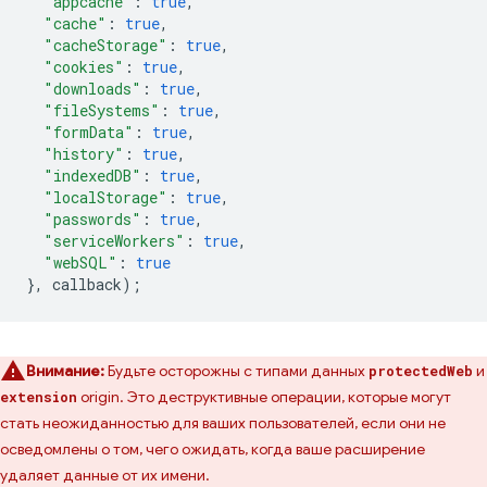
"appcache"
:
true
,
"cache"
:
true
,
"cacheStorage"
:
true
,
"cookies"
:
true
,
"downloads"
:
true
,
"fileSystems"
:
true
,
"formData"
:
true
,
"history"
:
true
,
"indexedDB"
:
true
,
"localStorage"
:
true
,
"passwords"
:
true
,
"serviceWorkers"
:
true
,
"webSQL"
:
true
},
callback
);
Внимание:
Будьте осторожны с типами данных
и
protectedWeb
origin. Это деструктивные операции, которые могут
extension
стать неожиданностью для ваших пользователей, если они не
осведомлены о том, чего ожидать, когда ваше расширение
удаляет данные от их имени.