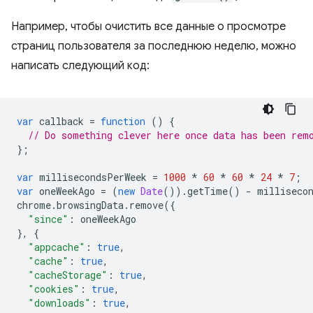
Например, чтобы очистить все данные о просмотре
страниц пользователя за последнюю неделю, можно
написать следующий код:
var
callback
=
function
()
{
// Do something clever here once data has been rem
};
var
millisecondsPerWeek
=
1000
*
60
*
60
*
24
*
7
;
var
oneWeekAgo
=
(
new
Date
()).
getTime
()
-
milliseco
chrome
.
browsingData
.
remove
({
"since"
:
oneWeekAgo
},
{
"appcache"
:
true
,
"cache"
:
true
,
"cacheStorage"
:
true
,
"cookies"
:
true
,
"downloads"
:
true
,