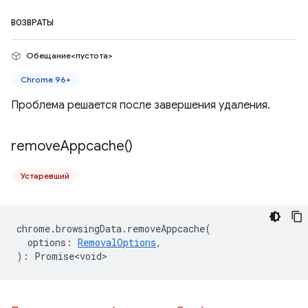
ВОЗВРАТЫ
Обещание<пустота>
Chrome 96+
Проблема решается после завершения удаления.
remove
Appcache(
)
Устаревший
chrome
.
browsingData
.
removeAppcache
(
options
:
RemovalOptions
,
)
:
Promise<void>