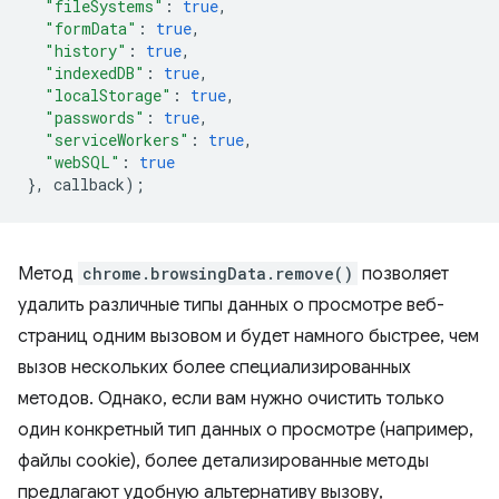
"fileSystems"
:
true
,
"formData"
:
true
,
"history"
:
true
,
"indexedDB"
:
true
,
"localStorage"
:
true
,
"passwords"
:
true
,
"serviceWorkers"
:
true
,
"webSQL"
:
true
},
callback
);
Метод
chrome.browsingData.remove()
позволяет
удалить различные типы данных о просмотре веб-
страниц одним вызовом и будет намного быстрее, чем
вызов нескольких более специализированных
методов. Однако, если вам нужно очистить только
один конкретный тип данных о просмотре (например,
файлы cookie), более детализированные методы
предлагают удобную альтернативу вызову,