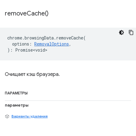
remove
Cache(
)
chrome
.
browsingData
.
removeCache
(
options
:
RemovalOptions
,
)
:
Promise<void>
Очищает кэш браузера.
ПАРАМЕТРЫ
параметры
Варианты удаления