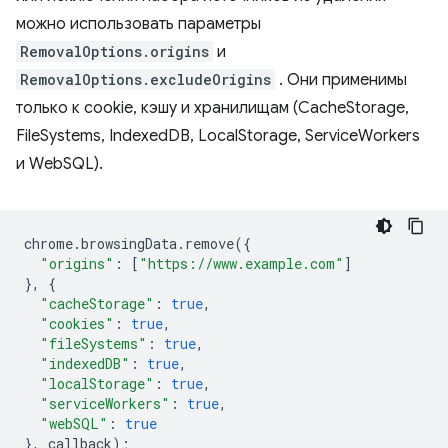
можно использовать параметры
RemovalOptions.origins
и
RemovalOptions.excludeOrigins
. Они применимы
только к cookie, кэшу и хранилищам (CacheStorage,
FileSystems, IndexedDB, LocalStorage, ServiceWorkers
и WebSQL).
chrome
.
browsingData
.
remove
({
"origins"
:
[
"https://www.example.com"
]
},
{
"cacheStorage"
:
true
,
"cookies"
:
true
,
"fileSystems"
:
true
,
"indexedDB"
:
true
,
"localStorage"
:
true
,
"serviceWorkers"
:
true
,
"webSQL"
:
true
},
callback
);