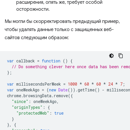
расширения, опять же, требует особой
осторожности.
Мы могли бы скорректировать предыдущий пример,
чтобы удалять данные только с защищенных веб-
сайтов следующим образом:
var
callback
=
function
()
{
// Do something clever here once data has been rem
};
var
millisecondsPerWeek
=
1000
*
60
*
60
*
24
*
7
;
var
oneWeekAgo
=
(
new
Date
()).
getTime
()
-
milliseco
chrome
.
browsingData
.
remove
({
"since"
:
oneWeekAgo
,
"originTypes"
:
{
"protectedWeb"
:
true
}
},
{