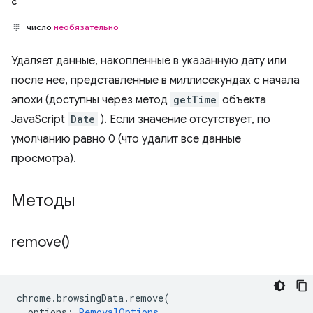
с
число
необязательно
Удаляет данные, накопленные в указанную дату или
после нее, представленные в миллисекундах с начала
эпохи (доступны через метод
getTime
объекта
JavaScript
Date
). Если значение отсутствует, по
умолчанию равно 0 (что удалит все данные
просмотра).
Методы
remove(
)
chrome
.
browsingData
.
remove
(
options
:
RemovalOptions
,