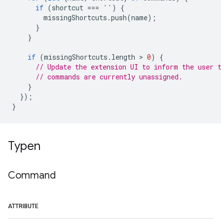
if
(
shortcut
===
''
)
{
missingShortcuts
.
push
(
name
);
}
}
if
(
missingShortcuts
.
length
 > 
0
)
{
// Update the extension UI to inform the user 
// commands are currently unassigned.
}
});
}
Typen
Command
ATTRIBUTE