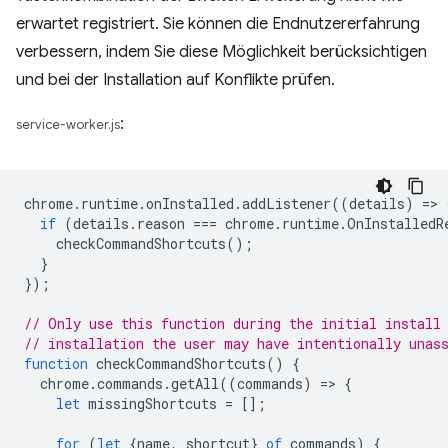
erwartet registriert. Sie können die Endnutzererfahrung
verbessern, indem Sie diese Möglichkeit berücksichtigen
und bei der Installation auf Konflikte prüfen.
:
service-worker.js
chrome
.
runtime
.
onInstalled
.
addListener
((
details
)
=
>
if
(
details
.
reason
===
chrome
.
runtime
.
OnInstalledR
checkCommandShortcuts
();
}
});
// Only use this function during the initial install
// installation the user may have intentionally unas
function
checkCommandShortcuts
()
{
chrome
.
commands
.
getAll
((
commands
)
=
>
{
let
missingShortcuts
=
[];
for
(
let
{
name
,
shortcut
}
of
commands
)
{