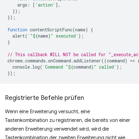
args
:
[
'action'
],
});
});
function
contentScriptFunc
(
name
)
{
alert
(
`"
${
name
}
" executed`
);
}
// This callback WILL NOT be called for "_execute_ac
chrome
.
commands
.
onCommand
.
addListener
((
command
)
=
>
console
.
log
(
`Command "
${
command
}
" called`
);
});
Registrierte Befehle prüfen
Wenn eine Erweiterung versucht, eine
Tastenkombination zu registrieren, die bereits von einer
anderen Erweiterung verwendet wird, wird die
Tastenkombination der zweiten Erweiterung nicht wie