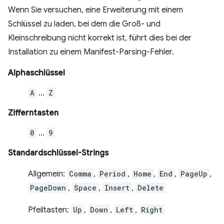
Wenn Sie versuchen, eine Erweiterung mit einem
Schlüssel zu laden, bei dem die Groß- und
Kleinschreibung nicht korrekt ist, führt dies bei der
Installation zu einem Manifest-Parsing-Fehler.
Alphaschlüssel
A
…
Z
Zifferntasten
0
…
9
Standardschlüssel-Strings
Allgemein:
Comma
,
Period
,
Home
,
End
,
PageUp
,
PageDown
,
Space
,
Insert
,
Delete
Pfeiltasten:
Up
,
Down
,
Left
,
Right