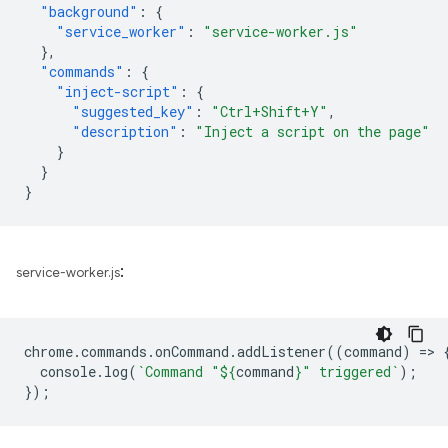
"background"
:
{
"service_worker"
:
"service-worker.js"
},
"commands"
:
{
"inject-script"
:
{
"suggested_key"
:
"Ctrl+Shift+Y"
,
"description"
:
"Inject a script on the page"
}
}
}
:
service-worker.js
chrome
.
commands
.
onCommand
.
addListener
((
command
)
=
>
console
.
log
(
`Command "
${
command
}
" triggered`
);
});