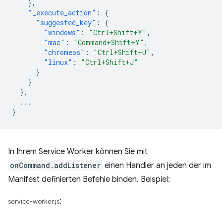
},
"_execute_action"
:
{
"suggested_key"
:
{
"windows"
:
"Ctrl+Shift+Y"
,
"mac"
:
"Command+Shift+Y"
,
"chromeos"
:
"Ctrl+Shift+U"
,
"linux"
:
"Ctrl+Shift+J"
}
}
},
...
}
In Ihrem Service Worker können Sie mit
onCommand.addListener
einen Handler an jeden der im
Manifest definierten Befehle binden. Beispiel:
:
service-worker.js