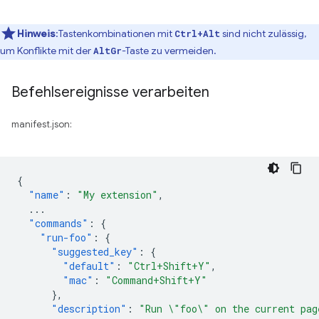
Hinweis
:Tastenkombinationen mit
sind nicht zulässig,
Ctrl+Alt
um Konflikte mit der
-Taste zu vermeiden.
AltGr
Befehlsereignisse verarbeiten
manifest.json:
{
"name"
:
"My extension"
,
...
"commands"
:
{
"run-foo"
:
{
"suggested_key"
:
{
"default"
:
"Ctrl+Shift+Y"
,
"mac"
:
"Command+Shift+Y"
},
"description"
:
"Run \"foo\" on the current pag