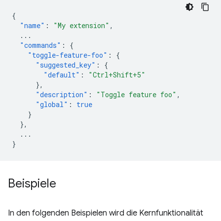
{
"name"
:
"My extension"
,
...
"commands"
:
{
"toggle-feature-foo"
:
{
"suggested_key"
:
{
"default"
:
"Ctrl+Shift+5"
},
"description"
:
"Toggle feature foo"
,
"global"
:
true
}
},
...
}
Beispiele
In den folgenden Beispielen wird die Kernfunktionalität