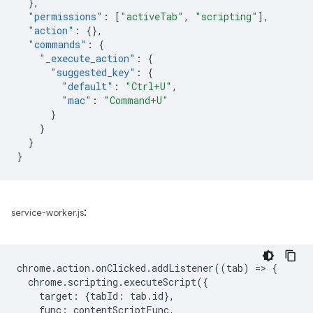
},
"permissions"
:
[
"activeTab"
,
"scripting"
],
"action"
:
{},
"commands"
:
{
"_execute_action"
:
{
"suggested_key"
:
{
"default"
:
"Ctrl+U"
,
"mac"
:
"Command+U"
}
}
}
}
:
service-worker.js
chrome
.
action
.
onClicked
.
addListener
((
tab
)
=
>
{
chrome
.
scripting
.
executeScript
({
target
:
{
tabId
:
tab
.
id
},
func
:
contentScriptFunc
,