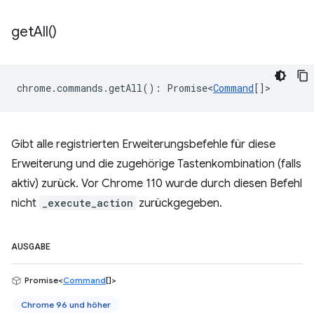
get
All(
)
chrome
.
commands
.
getAll
()
:
Promise<
Command
[]
>
Gibt alle registrierten Erweiterungsbefehle für diese
Erweiterung und die zugehörige Tastenkombination (falls
aktiv) zurück. Vor Chrome 110 wurde durch diesen Befehl
nicht
_execute_action
zurückgegeben.
AUSGABE
Promise<
Command
[]>
Chrome 96 und höher