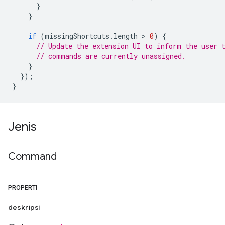
}
}
if
(
missingShortcuts
.
length
 > 
0
)
{
// Update the extension UI to inform the user 
// commands are currently unassigned.
}
});
}
Jenis
Command
PROPERTI
deskripsi