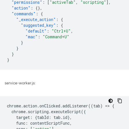
"permissions"
:
[
"activeTab"
,
"scripting"
],
"action"
:
{},
"commands"
:
{
"_execute_action"
:
{
"suggested_key"
:
{
"default"
:
"Ctrl+U"
,
"mac"
:
"Command+U"
}
}
}
}
service-worker.js:
chrome
.
action
.
onClicked
.
addListener
((
tab
)
=
>
{
chrome
.
scripting
.
executeScript
({
target
:
{
tabId
:
tab
.
id
},
func
:
contentScriptFunc
,
args
:
[
'action'
],