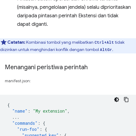
(misalnya, pengelolaan jendela) selalu diprioritaskan
daripada pintasan perintah Ekstensi dan tidak
dapat diganti.
Catatan:
Kombinasi tombol yang melibatkan
tidak
Ctrl+Alt
diizinkan untuk menghindari konflik dengan tombol
.
AltGr
Menangani peristiwa perintah
manifest.json:
{
"name"
:
"My extension"
,
...
"commands"
:
{
"run-foo"
:
{
"suggested_key"
:
{