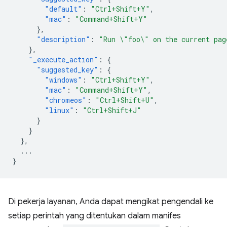
"default"
:
"Ctrl+Shift+Y"
,
"mac"
:
"Command+Shift+Y"
},
"description"
:
"Run \"foo\" on the current pag
},
"_execute_action"
:
{
"suggested_key"
:
{
"windows"
:
"Ctrl+Shift+Y"
,
"mac"
:
"Command+Shift+Y"
,
"chromeos"
:
"Ctrl+Shift+U"
,
"linux"
:
"Ctrl+Shift+J"
}
}
},
...
}
Di pekerja layanan, Anda dapat mengikat pengendali ke
setiap perintah yang ditentukan dalam manifes