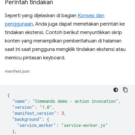
Perintah tindakan
Seperti yang dijelaskan di bagian
Konsep dan
penggunaan
, Anda juga dapat memetakan perintah ke
tindakan ekstensi. Contoh berikut menyuntikkan skrip
konten yang menampilkan pemberitahuan di halaman
saat ini saat pengguna mengklik tindakan ekstensi atau
memicu pintasan keyboard.
manifest.json:
{
"name"
:
"Commands demo - action invocation"
,
"version"
:
"1.0"
,
"manifest_version"
:
3
,
"background"
:
{
"service_worker"
:
"service-worker.js"
},