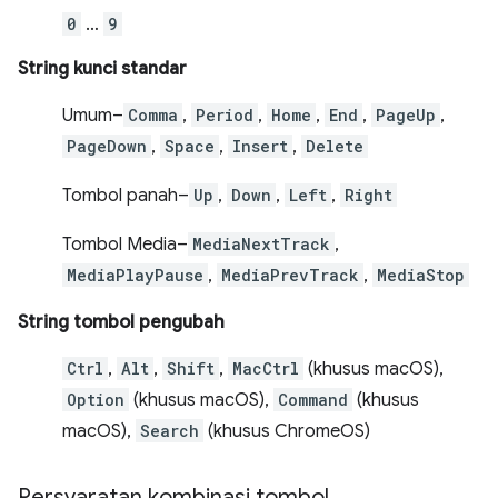
0
…
9
String kunci standar
Umum–
Comma
,
Period
,
Home
,
End
,
PageUp
,
PageDown
,
Space
,
Insert
,
Delete
Tombol panah–
Up
,
Down
,
Left
,
Right
Tombol Media–
MediaNextTrack
,
MediaPlayPause
,
MediaPrevTrack
,
MediaStop
String tombol pengubah
Ctrl
,
Alt
,
Shift
,
MacCtrl
(khusus macOS),
Option
(khusus macOS),
Command
(khusus
macOS),
Search
(khusus ChromeOS)
Persyaratan kombinasi tombol