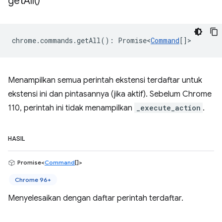
get
All(
)
chrome
.
commands
.
getAll
()
:
Promise<
Command
[]
>
Menampilkan semua perintah ekstensi terdaftar untuk
ekstensi ini dan pintasannya (jika aktif). Sebelum Chrome
110, perintah ini tidak menampilkan
_execute_action
.
HASIL
Promise<
Command
[]>
Chrome 96+
Menyelesaikan dengan daftar perintah terdaftar.