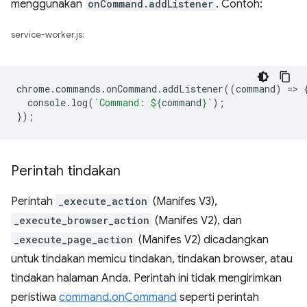
menggunakan
onCommand.addListener
. Contoh:
service-worker.js:
chrome
.
commands
.
onCommand
.
addListener
((
command
)
=
>
console
.
log
(
`Command: 
${
command
}
`
);
});
Perintah tindakan
Perintah
_execute_action
(Manifes V3),
_execute_browser_action
(Manifes V2), dan
_execute_page_action
(Manifes V2) dicadangkan
untuk tindakan memicu tindakan, tindakan browser, atau
tindakan halaman Anda. Perintah ini tidak mengirimkan
peristiwa
command.onCommand
seperti perintah