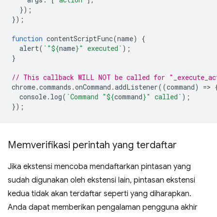
});
});
function
contentScriptFunc
(
name
)
{
alert
(
`"
${
name
}
" executed`
);
}
// This callback WILL NOT be called for "_execute_ac
chrome
.
commands
.
onCommand
.
addListener
((
command
)
=
>
console
.
log
(
`Command "
${
command
}
" called`
);
});
Memverifikasi perintah yang terdaftar
Jika ekstensi mencoba mendaftarkan pintasan yang
sudah digunakan oleh ekstensi lain, pintasan ekstensi
kedua tidak akan terdaftar seperti yang diharapkan.
Anda dapat memberikan pengalaman pengguna akhir