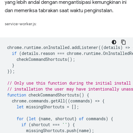
yang lebih andal dengan mengantisipasi kemungkinan ini
dan memeriksa tabrakan saat waktu penginstalan.
service-worker.js:
chrome
.
runtime
.
onInstalled
.
addListener
((
details
)
=
>
if
(
details
.
reason
===
chrome
.
runtime
.
OnInstalledR
checkCommandShortcuts
();
}
});
// Only use this function during the initial install
// installation the user may have intentionally unas
function
checkCommandShortcuts
()
{
chrome
.
commands
.
getAll
((
commands
)
=
>
{
let
missingShortcuts
=
[];
for
(
let
{
name
,
shortcut
}
of
commands
)
{
if
(
shortcut
===
''
)
{
missingShortcuts
.
push
(
name
);