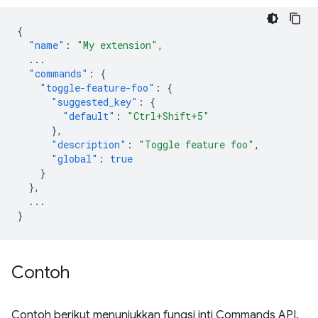
{
"name"
:
"My extension"
,
...
"commands"
:
{
"toggle-feature-foo"
:
{
"suggested_key"
:
{
"default"
:
"Ctrl+Shift+5"
},
"description"
:
"Toggle feature foo"
,
"global"
:
true
}
},
...
}
Contoh
Contoh berikut menunjukkan fungsi inti Commands API.