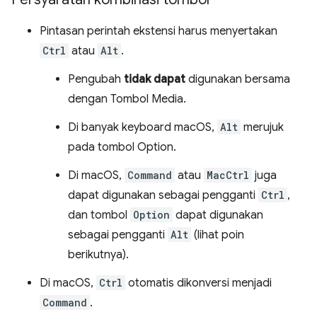
Pintasan perintah ekstensi harus menyertakan
Ctrl
atau
Alt
.
Pengubah
tidak dapat
digunakan bersama
dengan Tombol Media.
Di banyak keyboard macOS,
Alt
merujuk
pada tombol Option.
Di macOS,
Command
atau
MacCtrl
juga
dapat digunakan sebagai pengganti
Ctrl
,
dan tombol
Option
dapat digunakan
sebagai pengganti
Alt
(lihat poin
berikutnya).
Di macOS,
Ctrl
otomatis dikonversi menjadi
Command
.