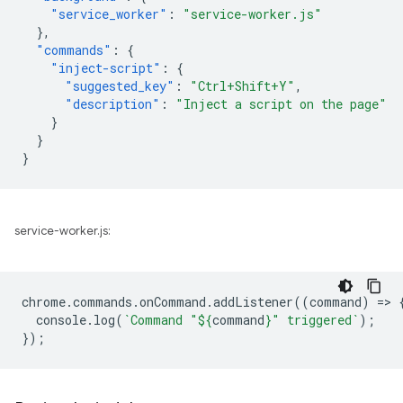
"service_worker"
:
"service-worker.js"
},
"commands"
:
{
"inject-script"
:
{
"suggested_key"
:
"Ctrl+Shift+Y"
,
"description"
:
"Inject a script on the page"
}
}
}
service-worker.js:
chrome
.
commands
.
onCommand
.
addListener
((
command
)
=
>
console
.
log
(
`Command "
${
command
}
" triggered`
);
});