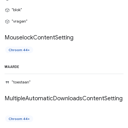
"blok"
"vragen"
Mouselock
Content
Setting
Chroom 44+
WAARDE
"toestaan"
Multiple
Automatic
Downloads
Content
Setting
Chroom 44+