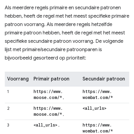
Als meerdere regels primaire en secundaire patronen
hebben, heeft de regel met het meest specifieke primaire
patroon voorrang. Als meerdere regels hetzelfde
primaire patroon hebben, heeft de regel met het meest
specifieke secundaire patroon voorrang. De volgende
lijst met primaire/secundaire patroonparen is
bijvoorbeeld gesorteerd op prioriteit:
Voorrang
Primair patroon
Secundair patroon
https:
/
/
www
.
https:
/
/
www
.
1
moose
.
com
/
*
wombat
.
com
/
*
,
https:
/
/
www
.
<all
_
urls>
2
moose
.
com
/
*
,
<all
_
urls>
https:
/
/
www
.
3
,
wombat
.
com
/
*