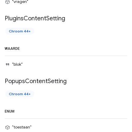
"vragen"
Plugins
Content
Setting
Chroom 44+
WAARDE
"blok"
Popups
Content
Setting
Chroom 44+
ENUM
"toestaan"