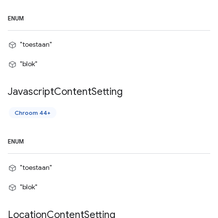
ENUM
"toestaan"
"blok"
Javascript
Content
Setting
Chroom 44+
ENUM
"toestaan"
"blok"
Location
Content
Setting