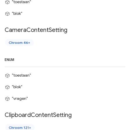
"toestaan"
"blok"
Camera
Content
Setting
Chroom 46+
ENUM
"toestaan"
"blok"
"vragen"
Clipboard
Content
Setting
Chroom 121+