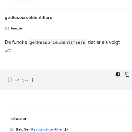
getResourceIdentifiers
leegte
De functie
getResourceIdentifiers
ziet er als volgt
uit:
() => {...}
retouren
Belofte<
ResourceIdentifier
[]>