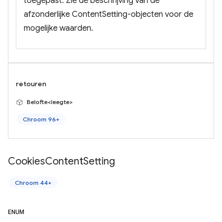
toegepast. Zie de beschrijving van de
afzonderlijke ContentSetting-objecten voor de
mogelijke waarden.
retouren
Belofte<leegte>
Chroom 96+
Cookies
Content
Setting
Chroom 44+
ENUM