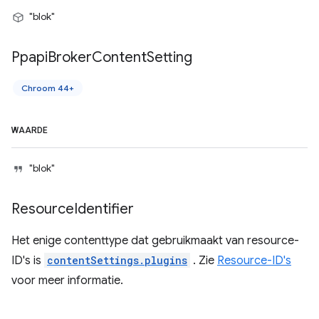
"blok"
Ppapi
Broker
Content
Setting
Chroom 44+
WAARDE
"blok"
Resource
Identifier
Het enige contenttype dat gebruikmaakt van resource-
ID's is
contentSettings.plugins
. Zie
Resource-ID's
voor meer informatie.