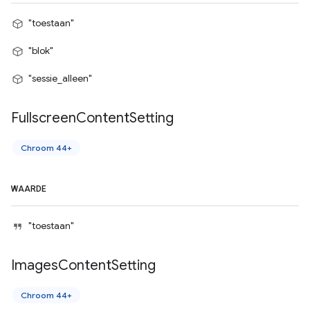
"toestaan"
"blok"
"sessie_alleen"
Fullscreen
Content
Setting
Chroom 44+
WAARDE
"toestaan"
Images
Content
Setting
Chroom 44+