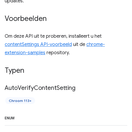
updates.
Voorbeelden
Om deze API uit te proberen, installeert u het
contentSettings API-voorbeeld
uit de
chrome-
extension-samples
repository.
Typen
Auto
Verify
Content
Setting
Chroom 113+
ENUM