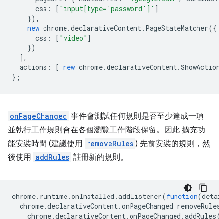
css
:
[
"input[type='password']"
]
}),
new
chrome
.
declarativeContent
.
PageStateMatcher
({
css
:
[
"video"
]
})
],
actions
:
[
new
chrome
.
declarativeContent
.
ShowActio
};
onPageChanged
事件會測試任何規則是否至少達成一項
並執行工作規則會在各個瀏覽工作階段保留。因此 擴充功
能安裝時間 (建議使用
removeRules
) 先前安裝的規則，然
後使用
addRules
註冊新的規則。
chrome
.
runtime
.
onInstalled
.
addListener
(
function
(
deta
chrome
.
declarativeContent
.
onPageChanged
.
removeRule
chrome
.
declarativeContent
.
onPageChanged
.
addRules