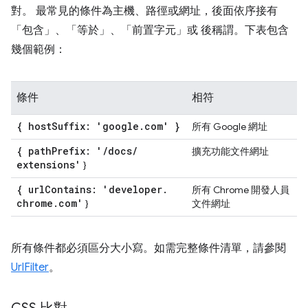
對。 最常見的條件為主機、路徑或網址，後面依序接有
「包含」、「等於」、「前置字元」或 後稱謂。下表包含
幾個範例：
條件
相符
{ host
Suffix: 'google
.
com' }
所有 Google 網址
{ path
Prefix: '
/
docs
/
擴充功能文件網址
extensions'
}
{ url
Contains: 'developer
.
所有 Chrome 開發人員
chrome
.
com'
}
文件網址
所有條件都必須區分大小寫。如需完整條件清單，請參閱
UrlFilter
。