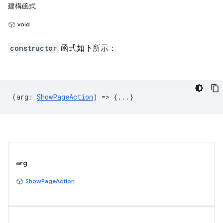
建構函式
void
constructor
函式如下所示：
(
arg
:
ShowPageAction
) => {...}
arg
ShowPageAction