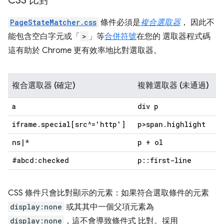
CSS 比對
PageStateMatcher.css
條件必須是
複合選取器
， 因此不
能包含空白字元或「
>
」等
合併符號
在您的 選取器程式碼
這有助於 Chrome 更有效率地比對選取器。
複合選取器 (確定)
複雜選取器 (未通過)
a
div p
iframe
.
special[src^='http']
p>span
.
highlight
ns
|
*
p + ol
#abcd:checked
p
::
first-line
CSS 條件只會比對顯示的元素：如果符合選取條件的元素
display:none
或其其中一個父項元素為
display:none
，這不會導致條件式 比對。採用