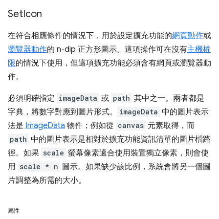
Set
Icon
在符合相應條件的情況下，用於設定擴充功能的
網頁動作
或
瀏覽器動作
的 n-dip 正方形圖示。這項操作可在沒有
主機權
限
的情況下使用，但這項擴充功能必須含有網頁或瀏覽器動
作。
必須明確指定
imageData
或
path
其中之一。兩者都是
字典，將數字對應到圖片形式。
imageData
中的圖片表示
法是
ImageData
物件；例如從
canvas
元素取得，而
path
中的圖片表示是相對於擴充功能資訊清單的圖片檔路
徑。如果
scale
螢幕像素適合使用裝置獨立像素，則會使
用
scale * n
圖示。如果缺少該比例，系統會將另一個圖
片調整為所需的大小。
屬性