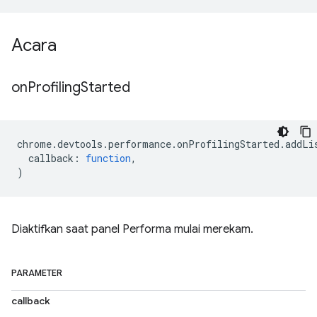
Acara
on
Profiling
Started
chrome
.
devtools
.
performance
.
onProfilingStarted
.
addLi
callback
:
function
,
)
Diaktifkan saat panel Performa mulai merekam.
PARAMETER
callback