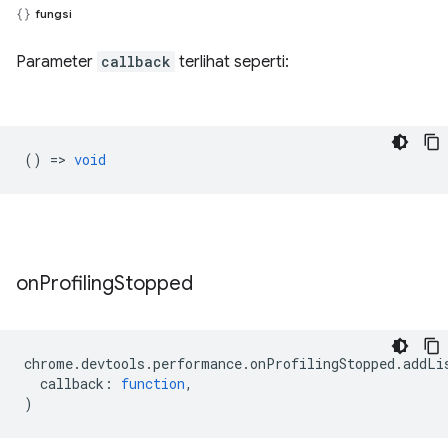
fungsi
Parameter
callback
terlihat seperti:
() =>
void
on
Profiling
Stopped
chrome
.
devtools
.
performance
.
onProfilingStopped
.
addLi
callback
:
function
,
)