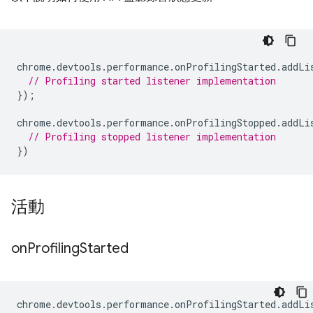
chrome
.
devtools
.
performance
.
onProfilingStarted
.
addLi
// Profiling started listener implementation
});
chrome
.
devtools
.
performance
.
onProfilingStopped
.
addLi
// Profiling stopped listener implementation
})
活動
on
Profiling
Started
chrome
.
devtools
.
performance
.
onProfilingStarted
.
addLi