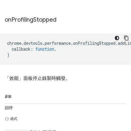
on
Profiling
Stopped
chrome
.
devtools
.
performance
.
onProfilingStopped
.
addLi
callback
:
function
,
)
「效能」面板停止錄製時觸發。
參數
回呼
函式