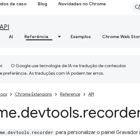
udos de caso
Blog
Novidades no Chrome
API
AI
Referência
Exemplos
Chrome Web Sto
O Google usa tecnologia de IA na tradução de conteúdos
e preferência. As traduções com IA podem ter erros.
ocs
Chrome Extensions
Reference
API
me
.
devtools
.
recorde
me.devtools.recorder
para personalizar o painel Gravador