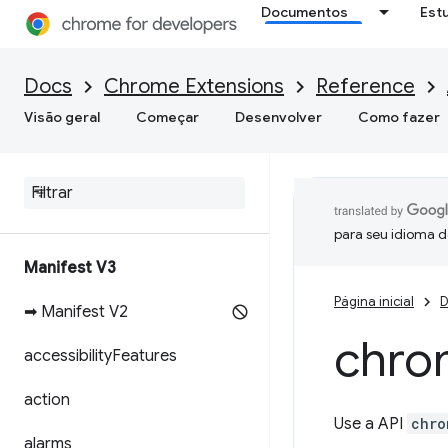
Documentos
Est
Docs
Chrome Extensions
Reference
Visão geral
Começar
Desenvolver
Como fazer
para seu idioma d
Manifest V3
Página inicial
D
➡ Manifest V2
chro
accessibility
Features
action
Use a API
chro
alarms