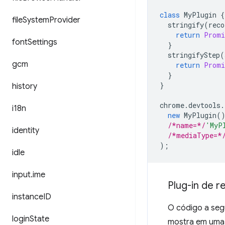
class
MyPlugin
{
file
System
Provider
stringify
(
reco
return
Promi
font
Settings
}
stringifyStep
(
gcm
return
Promi
}
}
history
chrome
.
devtools
.
i18n
new
MyPlugin
(
/*name=*/
'MyP
identity
/*mediaType=*
);
idle
input
.
ime
Plug-in de r
instance
ID
O código a segu
login
State
mostra em uma 