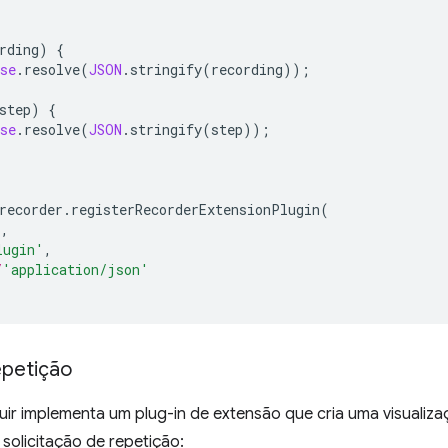
rding
)
{
se
.
resolve
(
JSON
.
stringify
(
recording
));
step
)
{
se
.
resolve
(
JSON
.
stringify
(
step
));
recorder
.
registerRecorderExtensionPlugin
(
),
lugin'
,
/
'application/json'
epetição
ir implementa um plug-in de extensão que cria uma visualizaç
solicitação de repetição: