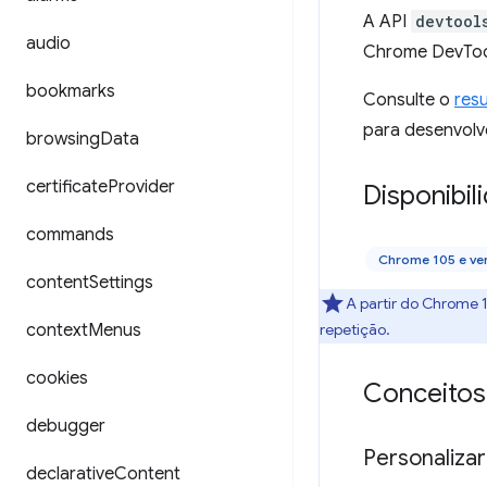
A API
devtool
audio
Chrome DevToo
bookmarks
Consulte o
res
para desenvolv
browsing
Data
certificate
Provider
Disponibil
commands
Chrome 105 e ve
content
Settings
A partir do Chrome 1
context
Menus
repetição.
cookies
Conceitos
debugger
Personaliza
declarative
Content