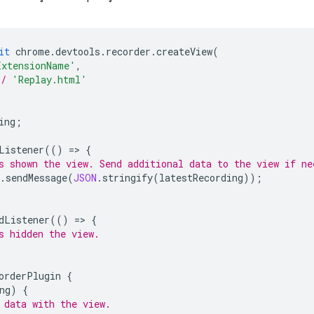
it
chrome
.
devtools
.
recorder
.
createView
(
ExtensionName'
,
*/
'Replay.html'
ing
;
Listener
(()
=
>
{
s shown the view. Send additional data to the view if ne
.
sendMessage
(
JSON
.
stringify
(
latestRecording
));
dListener
(()
=
>
{
s hidden the view.
orderPlugin
{
ng
)
{
 data with the view.