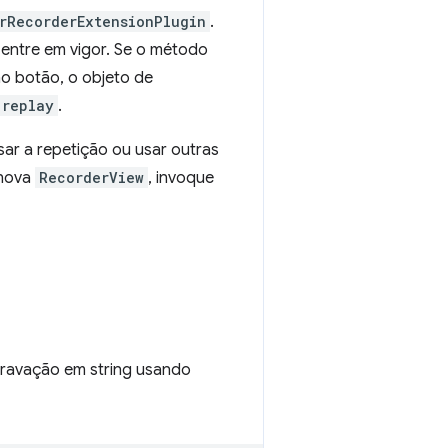
erRecorderExtensionPlugin
.
entre em vigor. Se o método
 no botão, o objeto de
replay
.
ar a repetição ou usar outras
 nova
RecorderView
, invoque
gravação em string usando