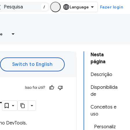
/
Fazer login
re
Nesta
página
Descrição
Disponibilida
Isso foi útil?
de
r
Conceitos e
uso
 no DevTools.
Personaliz