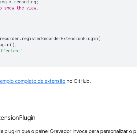
ing
=
recording
;
o show the view.
;
recorder
.
registerRecorderExtensionPlugin
(
ugin
(),
offeeTest'
emplo completo de extensão
no GitHub.
tension
Plugin
e plug-in que o painel Gravador invoca para personalizar o p