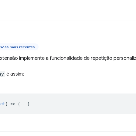
rsões mais recentes
extensão implemente a funcionalidade de repetição personali
ay
é assim:
ect
) => {...}