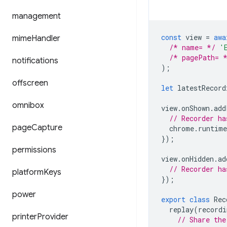
management
const
view
=
awa
mime
Handler
/* name= */
'
/* pagePath= 
notifications
);
offscreen
let
latestRecord
omnibox
view
.
onShown
.
add
// Recorder ha
page
Capture
chrome
.
runtime
});
permissions
view
.
onHidden
.
ad
// Recorder ha
platform
Keys
});
power
export
class
Rec
replay
(
recordi
printer
Provider
// Share the