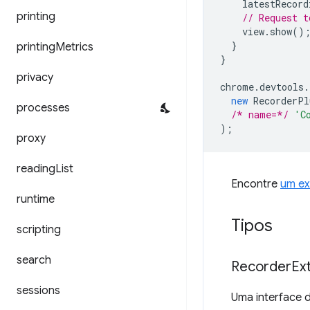
latestRecord
printing
// Request t
view
.
show
()
}
printing
Metrics
}
privacy
chrome
.
devtools
.
new
RecorderPl
processes
/* name=*/
'C
);
proxy
reading
List
Encontre
um ex
runtime
Tipos
scripting
search
Recorder
Ex
sessions
Uma interface d