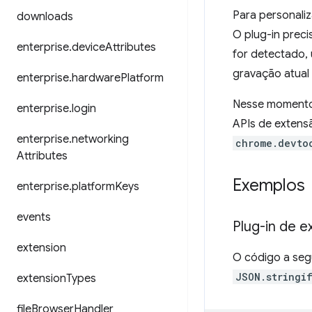
Para personali
downloads
O plug-in prec
enterprise
.
device
Attributes
for detectado,
gravação atual
enterprise
.
hardware
Platform
Nesse momento
enterprise
.
login
APIs de extensã
enterprise
.
networking
chrome.devto
Attributes
Exemplos
enterprise
.
platform
Keys
events
Plug-in de 
extension
O código a seg
JSON.stringi
extension
Types
file
Browser
Handler