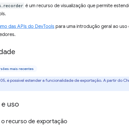
s.recorder
é um recurso de visualização que permite estend
ls.
umo das APIs do DevTools
para uma introdução geral ao uso
edores.
idade
rsões mais recentes
05, é possível estender a funcionalidade de exportação. A partir do Ch
 e uso
r o recurso de exportação