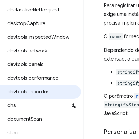
Para registrar 
declarative
Net
Request
exige uma instâ
precisa implem
desktop
Capture
O
name
fornec
devtools
.
inspected
Window
Dependendo do 
devtools
.
network
extensão, o pa
devtools
.
panels
stringif
devtools
.
performance
stringif
devtools
.
recorder
O parâmetro
m
stringifySte
dns
JavaScript.
document
Scan
Personaliza
dom