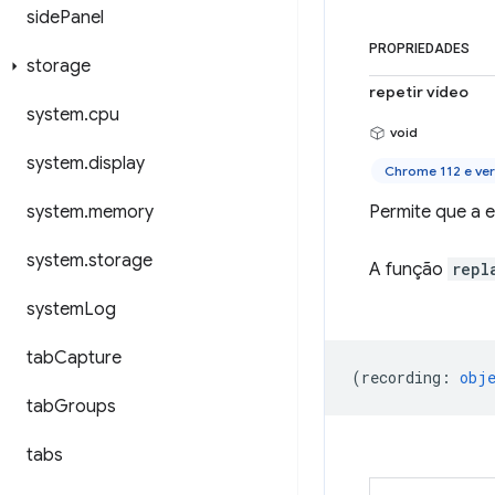
side
Panel
PROPRIEDADES
storage
repetir vídeo
system
.
cpu
void
system
.
display
Chrome 112 e ve
system
.
memory
Permite que a 
system
.
storage
A função
repl
system
Log
tab
Capture
(
recording
:
obj
tab
Groups
tabs