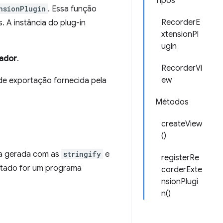
Tipos
nsionPlugin
. Essa função
RecorderE
 A instância do plug-in
xtensionPl
ugin
ador
.
RecorderVi
ew
de exportação fornecida pela
Métodos
createView
()
da gerada com as
stringify
e
registerRe
ltado for um programa
corderExte
nsionPlugi
n()