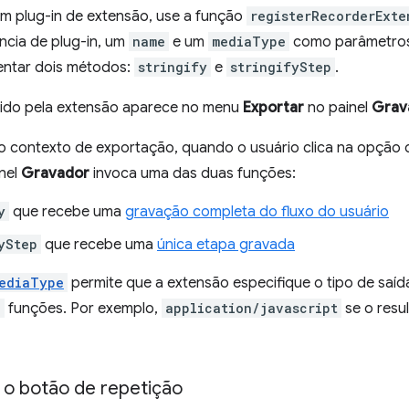
um plug-in de extensão, use a função
registerRecorderExte
ncia de plug-in, um
name
e um
mediaType
como parâmetros.
entar dois métodos:
stringify
e
stringifyStep
.
ido pela extensão aparece no menu
Exportar
no painel
Grav
contexto de exportação, quando o usuário clica na opção 
inel
Gravador
invoca uma das duas funções:
y
que recebe uma
gravação completa do fluxo do usuário
yStep
que recebe uma
única etapa gravada
ediaType
permite que a extensão especifique o tipo de saí
p
funções. Por exemplo,
application/javascript
se o resu
r o botão de repetição