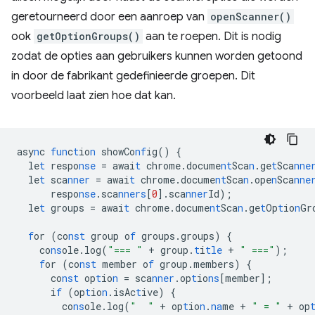
geretourneerd door een aanroep van
openScanner()
ook
getOptionGroups()
aan te roepen. Dit is nodig
zodat de opties aan gebruikers kunnen worden getoond
in door de fabrikant gedefinieerde groepen. Dit
voorbeeld laat zien hoe dat kan.
asy
n
c
fun
c
t
io
n
showCo
nf
ig()
{
le
t
respo
nse
=
awai
t
chrome.docume
nt
Sca
n
.ge
t
Sca
nne
le
t
sca
nner
=
awai
t
chrome.docume
nt
Sca
n
.ope
n
Sca
nne
respo
nse
.sca
nners
[
0
]
.sca
nner
Id);
le
t
groups
=
awai
t
chrome.docume
nt
Sca
n
.ge
t
Op
t
io
n
Gr
f
or
(co
nst
group
o
f
groups.groups)
{
co
ns
ole.log(
"=== "
+
group.
t
i
tle
+
" ==="
);
f
or
(co
nst
member
o
f
group.members)
{
co
nst
op
t
io
n
=
sca
nner
.op
t
io
ns
[
member
]
;
i
f
(op
t
io
n
.isAc
t
ive)
{
co
ns
ole.log(
"  "
+
op
t
io
n
.
na
me
+
" = "
+
op