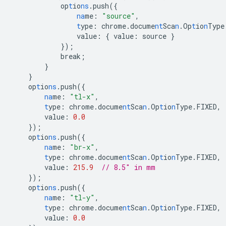
op
t
io
ns
.push(
{
na
me
:
"source"
,
t
ype
:
chrome.docume
nt
Sca
n
.Op
t
io
n
Type
value
:
{
value
:
source
}
}
);
break;
}
}
op
t
io
ns
.push(
{
na
me
:
"tl-x"
,
t
ype
:
chrome.docume
nt
Sca
n
.Op
t
io
n
Type.FIXED
,
value
:
0.0
}
);
op
t
io
ns
.push(
{
na
me
:
"br-x"
,
t
ype
:
chrome.docume
nt
Sca
n
.Op
t
io
n
Type.FIXED
,
value
:
215.9
// 8.5" in mm
}
);
op
t
io
ns
.push(
{
na
me
:
"tl-y"
,
t
ype
:
chrome.docume
nt
Sca
n
.Op
t
io
n
Type.FIXED
,
value
:
0.0