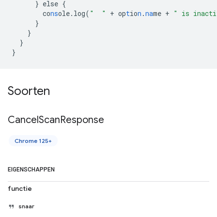
}
else
{
co
ns
ole.log(
"  "
+
op
t
io
n
.
na
me
+
" is inacti
}
}
}
}
Soorten
Cancel
Scan
Response
Chrome 125+
EIGENSCHAPPEN
functie
snaar