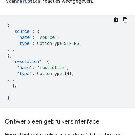
ScannerOption
reacties weergegeven.
{
"source"
:
{
"name"
:
"source"
,
"type"
:
Op
t
io
n
Type.STRING
,
...
},
"resolution"
:
{
"name"
:
"resolution"
,
"type"
:
Op
t
io
n
Type.INT
,
...
},
...
}
Ontwerp een gebruikersinterface