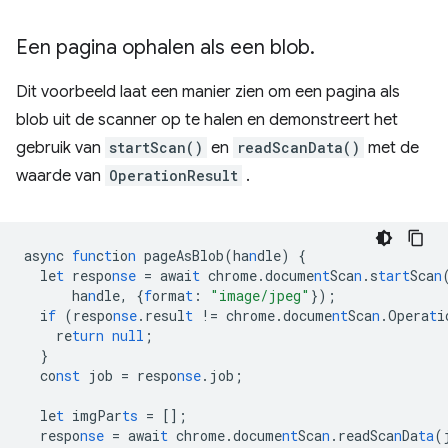
Een pagina ophalen als een blob
.
Dit voorbeeld laat een manier zien om een ​​pagina als
blob uit de scanner op te halen en demonstreert het
gebruik van
startScan()
en
readScanData()
met de
waarde van
OperationResult
.
asy
n
c
fun
c
t
io
n
pageAsBlob(ha
n
dle)
{
le
t
respo
nse
=
awai
t
chrome.docume
nt
Sca
n
.s
tart
Sca
n
ha
n
dle
,
{
f
orma
t
:
"image/jpeg"
}
);
i
f
(respo
nse
.resul
t
!=
chrome.docume
nt
Sca
n
.Opera
t
i
re
turn
null
;
}
co
nst
job
=
respo
nse
.job;
le
t
imgPar
ts
=
[]
;
respo
nse
=
awai
t
chrome.docume
nt
Sca
n
.readSca
n
Da
ta
(