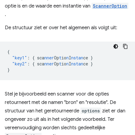
optie is en de waarde een instantie van
ScannerOption
.
De structuur ziet er over het algemeen als volgt uit:
{
"key1"
:
{
sca
nner
Op
t
io
n
I
nstan
ce
}
"key2"
:
{
sca
nner
Op
t
io
n
I
nstan
ce
}
}
Stel je bijvoorbeeld een scanner voor die opties
retourneert met de namen "bron" en "resolutie". De
structuur van het geretourneerde
options
ziet er dan
ongeveer zo uit als in het volgende voorbeeld. Ter
vereenvoudiging worden slechts gedeeltelijke