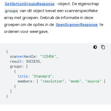
GetOptionGroupsResponse
-object. De eigenschap
groups
van dit object bevat een scannerspecifieke
array met groepen. Gebruik de informatie in deze
groepen om de opties in de
OpenScannerResponse
te
ordenen voor weergave.
{
sca
nner
Ha
n
dle
:
"123456"
,
resul
t
:
SUCCESS
,
groups
:
[
{
t
i
tle
:
"Standard"
,
members
:
[
"resolution"
,
"mode"
,
"source"
]
}
]
}