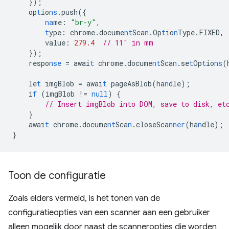
}
);
op
t
io
ns
.push(
{
na
me
:
"br-y"
,
t
ype
:
chrome.docume
nt
Sca
n
.Op
t
io
n
Type.FIXED
,
value
:
279.4
// 11" in mm
}
);
respo
nse
=
awai
t
chrome.docume
nt
Sca
n
.se
t
Op
t
io
ns
(
le
t
imgBlob
=
awai
t
pageAsBlob(ha
n
dle);
i
f
(imgBlob
!=
null
)
{
// Insert imgBlob into DOM, save to disk, et
}
awai
t
chrome.docume
nt
Sca
n
.closeSca
nner
(ha
n
dle);
}
Toon de configuratie
Zoals elders vermeld, is het tonen van de
configuratieopties van een scanner aan een gebruiker
alleen mogelijk door naast de scanneropties die worden