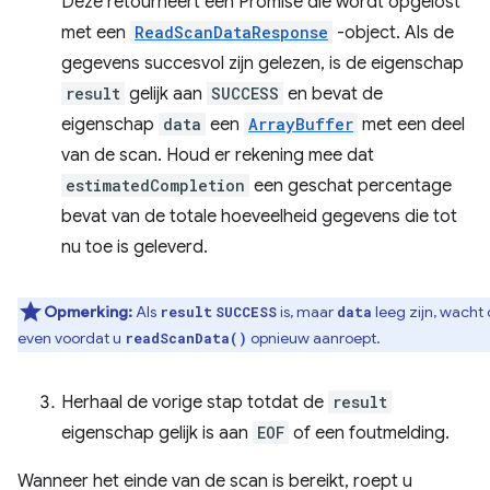
Deze retourneert een Promise die wordt opgelost
met een
ReadScanDataResponse
-object. Als de
gegevens succesvol zijn gelezen, is de eigenschap
result
gelijk aan
SUCCESS
en bevat de
eigenschap
data
een
ArrayBuffer
met een deel
van de scan. Houd er rekening mee dat
estimatedCompletion
een geschat percentage
bevat van de totale hoeveelheid gegevens die tot
nu toe is geleverd.
Opmerking:
Als
is, maar
leeg zijn, wacht
result
SUCCESS
data
even voordat u
opnieuw aanroept.
readScanData()
Herhaal de vorige stap totdat de
result
eigenschap gelijk is aan
EOF
of een foutmelding.
Wanneer het einde van de scan is bereikt, roept u