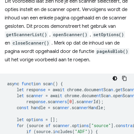
Dit voorbeeld laat zien hoe je een scanner selecteert, de
opties instelt en de scanner opent. Vervolgens wordt de
inhoud van een enkele pagina opgehaald en de scanner
gesloten. Dit proces demonstreert het gebruik van
getScannerList()
,
openScanner()
,
setOptions()
en
closeScanner()
. Merk op dat de inhoud van de
pagina wordt opgehaald door de functie
pageAsBlob()
uit het vorige voorbeeld aan te roepen.
asy
n
c
fun
c
t
io
n
sca
n
()
{
le
t
respo
nse
=
awai
t
chrome.docume
nt
Sca
n
.ge
t
Sca
n
le
t
sca
nner
=
awai
t
chrome.docume
nt
Sca
n
.ope
n
Sca
n
respo
nse
.sca
nners
[
0
]
.sca
nner
Id);
co
nst
ha
n
dle
=
sca
nner
.sca
nner
Ha
n
dle;
le
t
op
t
io
ns
=
[]
;
f
or
(source
o
f
sca
nner
.op
t
io
ns
[
"source"
]
.co
nstra
i
f
(source.i
n
cludes(
"ADF"
))
{