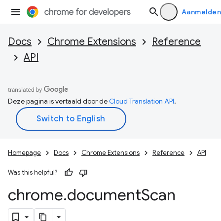
Aanmelden
Docs
Chrome Extensions
Reference
API
Deze pagina is vertaald door de
Cloud Translation API
.
Homepage
Docs
Chrome Extensions
Reference
API
Was this helpful?
chrome
.
document
Scan