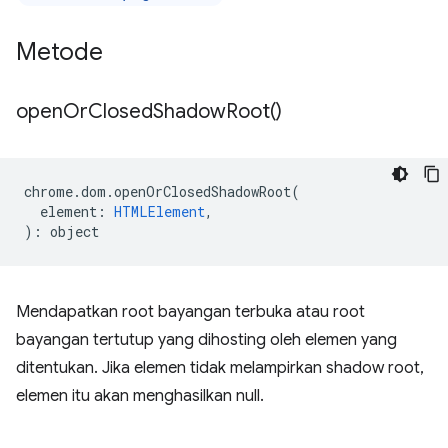
Metode
open
Or
Closed
Shadow
Root(
)
chrome
.
dom
.
openOrClosedShadowRoot
(
element
:
HTMLElement
,
)
:
object
Mendapatkan root bayangan terbuka atau root
bayangan tertutup yang dihosting oleh elemen yang
ditentukan. Jika elemen tidak melampirkan shadow root,
elemen itu akan menghasilkan null.