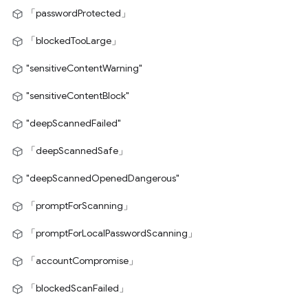
「passwordProtected」
「blockedTooLarge」
"sensitiveContentWarning"
"sensitiveContentBlock"
"deepScannedFailed"
「deepScannedSafe」
"deepScannedOpenedDangerous"
「promptForScanning」
「promptForLocalPasswordScanning」
「accountCompromise」
「blockedScanFailed」