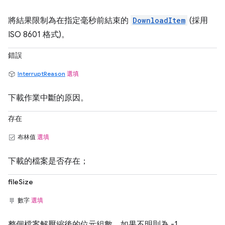
將結果限制為在指定毫秒前結束的
DownloadItem
(採用
ISO 8601 格式)。
錯誤
InterruptReason
選填
下載作業中斷的原因。
存在
布林值
選填
下載的檔案是否存在；
fileSize
數字
選填
整個檔案解壓縮後的位元組數，如果不明則為 -1。