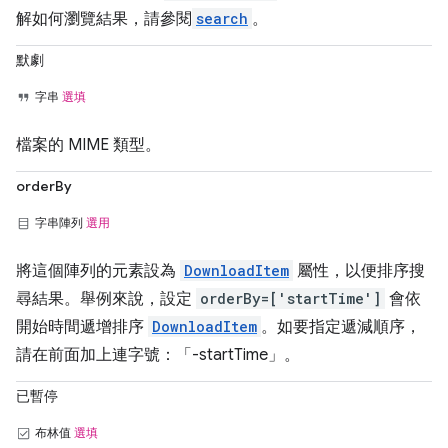
解如何瀏覽結果，請參閱
search
。
默劇
字串
選填
檔案的 MIME 類型。
orderBy
字串陣列
選用
將這個陣列的元素設為
DownloadItem
屬性，以便排序搜
尋結果。舉例來說，設定
orderBy=['startTime']
會依
開始時間遞增排序
DownloadItem
。如要指定遞減順序，
請在前面加上連字號：「-startTime」。
已暫停
布林值
選填