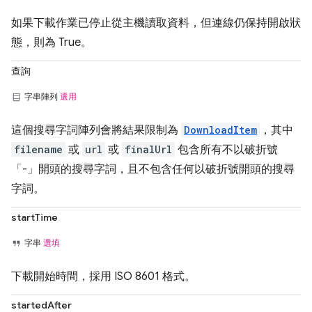
如果下載作業已停止從主機讀取資料，但連線仍保持開啟狀
態，則為 True。
查詢
字串陣列
選用
這個搜尋字詞陣列會將結果限制為
DownloadItem
，其中
filename
或
url
或
finalUrl
包含所有不以破折號
「-」開頭的搜尋字詞，且不包含任何以破折號開頭的搜尋
字詞。
startTime
字串
選填
下載開始時間，採用 ISO 8601 格式。
startedAfter