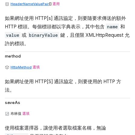
HeaderNameValuePair
[]
選用
如果網址使用 HTTP[s] 通訊協定，則要隨要求傳送的額外
HTTP 標頭。每個標頭都以字典表示，其中包含
name
和
value
或
binaryValue
鍵，且僅限 XMLHttpRequest 允
許的標頭。
method
HttpMethod
選填
如果網址使用 HTTP[S] 通訊協定，則要使用的 HTTP 方
法。
saveAs
布林值
選填
使用檔案選擇器，讓使用者選取檔案名稱，無論