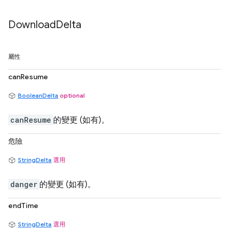
Download
Delta
屬性
canResume
BooleanDelta
optional
canResume
的變更 (如有)。
危險
StringDelta
選用
danger
的變更 (如有)。
endTime
StringDelta
選用