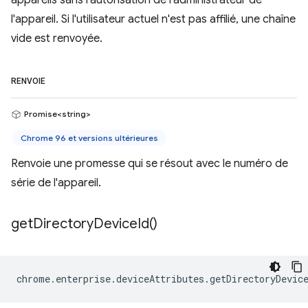
appareils sans l'autorisation de l'administrateur de
l'appareil. Si l'utilisateur actuel n'est pas affilié, une chaîne
vide est renvoyée.
RENVOIE
Promise<string>
Chrome 96 et versions ultérieures
Renvoie une promesse qui se résout avec le numéro de
série de l'appareil.
get
Directory
Device
Id(
)
chrome
.
enterprise
.
deviceAttributes
.
getDirectoryDevic