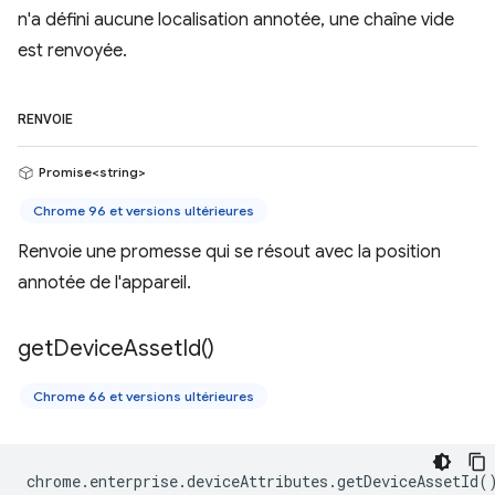
n'a défini aucune localisation annotée, une chaîne vide
est renvoyée.
RENVOIE
Promise<string>
Chrome 96 et versions ultérieures
Renvoie une promesse qui se résout avec la position
annotée de l'appareil.
get
Device
Asset
Id(
)
Chrome 66 et versions ultérieures
chrome
.
enterprise
.
deviceAttributes
.
getDeviceAssetId
(