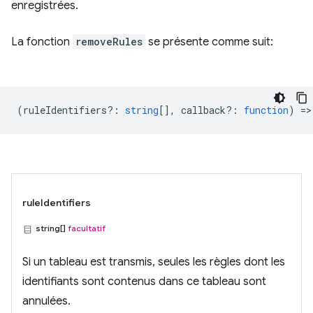
enregistrées.
La fonction
removeRules
se présente comme suit:
(
ruleIdentifiers?
:
string
[],
callback?
:
function
) =>
ruleIdentifiers
string[]
facultatif
Si un tableau est transmis, seules les règles dont les
identifiants sont contenus dans ce tableau sont
annulées.