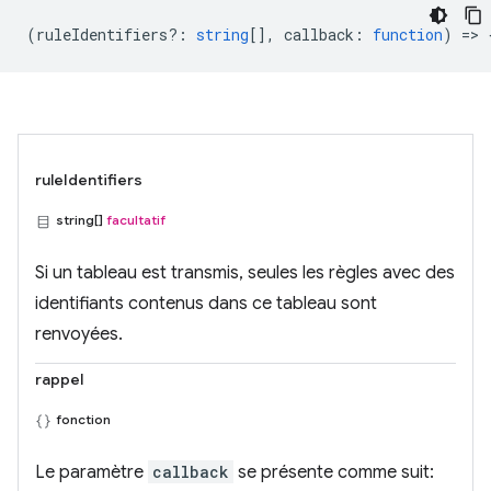
(
ruleIdentifiers?
:
string
[],
callback
:
function
) => 
ruleIdentifiers
string[]
facultatif
Si un tableau est transmis, seules les règles avec des
identifiants contenus dans ce tableau sont
renvoyées.
rappel
fonction
Le paramètre
callback
se présente comme suit: