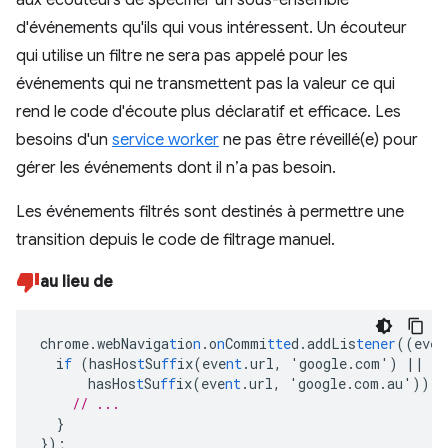
d'événements qu'ils qui vous intéressent. Un écouteur
qui utilise un filtre ne sera pas appelé pour les
événements qui ne transmettent pas la valeur ce qui
rend le code d'écoute plus déclaratif et efficace. Les
besoins d'un
service worker
ne pas être réveillé(e) pour
gérer les événements dont il n’a pas besoin.
Les événements filtrés sont destinés à permettre une
transition depuis le code de filtrage manuel.
au lieu de
chrome.webNaviga
t
io
n
.o
n
Commi
tte
d.addLis
tener
((eve
n
i
f
(hasHos
t
Su
ff
ix(eve
nt
.url
,
'google.com')
||
hasHos
t
Su
ff
ix(eve
nt
.url
,
'google.com.au'))
{
// ...
}
}
);