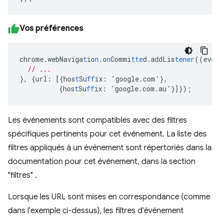
Vos préférences
chrome.webNaviga
t
io
n
.o
n
Commi
tte
d.addLis
tener
((eve
n
// ...
},
{
url
:
[{
hos
t
Su
ff
ix
:
'google.com'
},
{
hos
t
Su
ff
ix
:
'google.com.au'
}]}
);
Les événements sont compatibles avec des filtres
spécifiques pertinents pour cet événement. La liste des
filtres appliqués à un événement sont répertoriés dans la
documentation pour cet événement, dans la section
"filtres" .
Lorsque les URL sont mises en correspondance (comme
dans l'exemple ci-dessus), les filtres d'événement