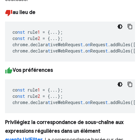
au lieu de
co
nst
rule
1
=
{
...
}
;
co
nst
rule
2
=
{
...
}
;
chrome.declara
t
iveWebReques
t
.o
n
Reques
t
.addRules(
[
r
chrome.declara
t
iveWebReques
t
.o
n
Reques
t
.addRules(
[
r
Vos préférences
co
nst
rule
1
=
{
...
}
;
co
nst
rule
2
=
{
...
}
;
chrome.declara
t
iveWebReques
t
.o
n
Reques
t
.addRules(
[
r
Privilégiez la correspondance de sous-chaîne aux
expressions régulières dans un élément
events.UrlFilter
.
La correspondance basée sur des