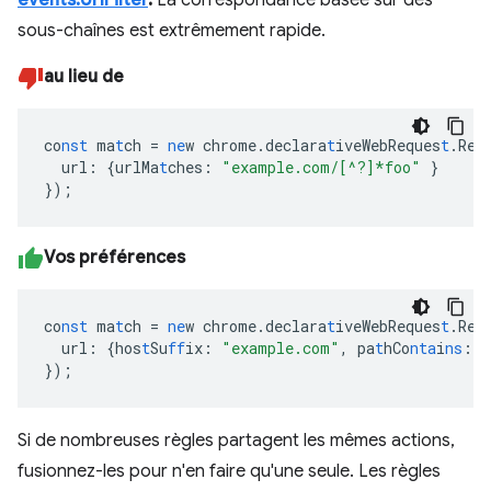
sous-chaînes est extrêmement rapide.
au lieu de
co
nst
ma
t
ch
=
ne
w
chrome.declara
t
iveWebReques
t
.Req
url
:
{
urlMa
t
ches
:
"example.com/[^?]*foo"
}
}
);
Vos préférences
co
nst
ma
t
ch
=
ne
w
chrome.declara
t
iveWebReques
t
.Req
url
:
{
hos
t
Su
ff
ix
:
"example.com"
,
pa
t
hCo
nta
i
ns
:
"
}
);
Si de nombreuses règles partagent les mêmes actions,
fusionnez-les pour n'en faire qu'une seule. Les règles