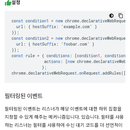
설정
co
nst
co
n
di
t
io
n
1
=
ne
w
chrome.declara
t
iveWebReques
url
:
{
hos
t
Su
ff
ix
:
'example.com'
}
}
);
co
nst
co
n
di
t
io
n
2
=
ne
w
chrome.declara
t
iveWebReques
url
:
{
hos
t
Su
ff
ix
:
'
f
oobar.com'
}
}
);
co
nst
rule
=
{
co
n
di
t
io
ns
:
[
co
n
di
t
io
n
1
,
co
n
di
t
io
n
2
ac
t
io
ns
:
[
ne
w
chrome.declara
t
iveWebR
}
;
chrome.declara
t
iveWebReques
t
.o
n
Reques
t
.addRules(
[
r
필터링된 이벤트
필터링된 이벤트는 리스너가 해당 이벤트에 대한 하위 집합을
지정할 수 있게 해주는 메커니즘입니다. 있습니다. 필터를 사용
하는 리스너는 필터를 사용하여 수신 대기 코드를 더 선언적이