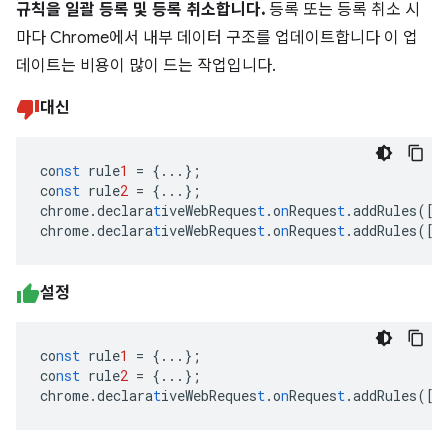
규칙을 일괄 등록 및 등록 취소합니다.
등록 또는 등록 취소 시
마다 Chrome에서 내부 데이터 구조를 업데이트합니다 이 업
데이트는 비용이 많이 드는 작업입니다.
대신
co
nst
rule
1
=
{
...
}
;
co
nst
rule
2
=
{
...
}
;
chrome.declara
t
iveWebReques
t
.o
n
Reques
t
.addRules(
[
r
chrome.declara
t
iveWebReques
t
.o
n
Reques
t
.addRules(
[
r
설정
co
nst
rule
1
=
{
...
}
;
co
nst
rule
2
=
{
...
}
;
chrome.declara
t
iveWebReques
t
.o
n
Reques
t
.addRules(
[
r