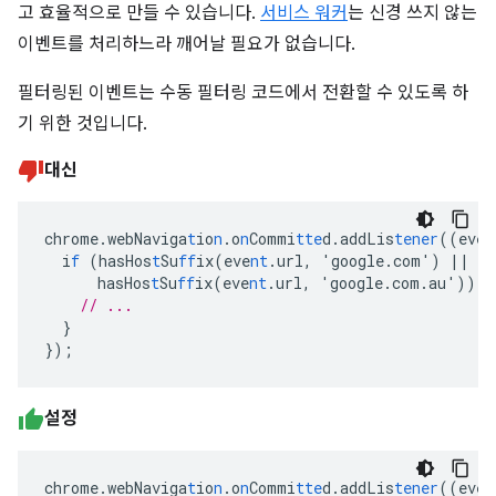
고 효율적으로 만들 수 있습니다.
서비스 워커
는 신경 쓰지 않는
이벤트를 처리하느라 깨어날 필요가 없습니다.
필터링된 이벤트는 수동 필터링 코드에서 전환할 수 있도록 하
기 위한 것입니다.
대신
chrome.webNaviga
t
io
n
.o
n
Commi
tte
d.addLis
tener
((eve
n
i
f
(hasHos
t
Su
ff
ix(eve
nt
.url
,
'google.com')
||
hasHos
t
Su
ff
ix(eve
nt
.url
,
'google.com.au'))
{
// ...
}
}
);
설정
chrome.webNaviga
t
io
n
.o
n
Commi
tte
d.addLis
tener
((eve
n