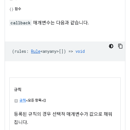
함수
callback
매개변수는 다음과 같습니다.
(
rules
:
Rule
<anyany>
[]) =>
void
규칙
규칙
<모든 항목>[]
등록된 규칙의 경우 선택적 매개변수가 값으로 채워
집니다.