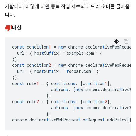
거합니다. 이렇게 하면 중복 작업 세트의 메모리 소비를 줄여줍
니다.
대신
co
nst
co
n
di
t
io
n
1
=
ne
w
chrome.declara
t
iveWebReques
url
:
{
hos
t
Su
ff
ix
:
'example.com'
}
}
);
co
nst
co
n
di
t
io
n
2
=
ne
w
chrome.declara
t
iveWebReques
url
:
{
hos
t
Su
ff
ix
:
'
f
oobar.com'
}
}
);
co
nst
rule
1
=
{
co
n
di
t
io
ns
:
[
co
n
di
t
io
n
1
],
ac
t
io
ns
:
[
ne
w
chrome.declara
t
iveWe
}
;
co
nst
rule
2
=
{
co
n
di
t
io
ns
:
[
co
n
di
t
io
n
2
],
ac
t
io
ns
:
[
ne
w
chrome.declara
t
iveWe
}
;
chrome.declara
t
iveWebReques
t
.o
n
Reques
t
.addRules(
[
r