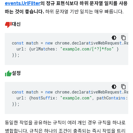
events.UrlFilter
의 정규 표현식보다 하위 문자열 일치를 사용
하는 것이 좋습니다.
하위 문자열 기반 일치는 매우 빠릅니다.
대신
co
nst
ma
t
ch
=
ne
w
chrome.declara
t
iveWebReques
t
.Req
url
:
{
urlMa
t
ches
:
"example.com/[^?]*foo"
}
}
);
설정
co
nst
ma
t
ch
=
ne
w
chrome.declara
t
iveWebReques
t
.Req
url
:
{
hos
t
Su
ff
ix
:
"example.com"
,
pa
t
hCo
nta
i
ns
:
"
}
);
동일한 작업을 공유하는 규칙이 여러 개인 경우 규칙을 하나로
병합합니다. 규칙은 하나의 조건이 충족되는 즉시 작업을 트리