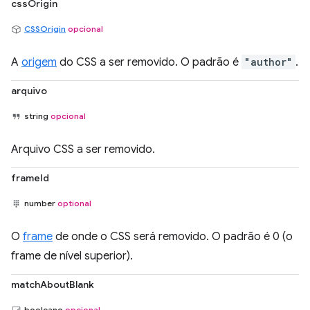
cssOrigin
CSSOrigin
opcional
A
origem
do CSS a ser removido. O padrão é
"author"
.
arquivo
string
opcional
Arquivo CSS a ser removido.
frameId
number
optional
O
frame
de onde o CSS será removido. O padrão é 0 (o
frame de nível superior).
matchAboutBlank
booleano
opcional