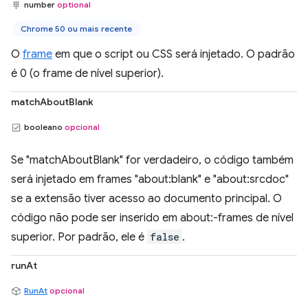
number
optional
Chrome 50 ou mais recente
O
frame
em que o script ou CSS será injetado. O padrão
é 0 (o frame de nível superior).
matchAboutBlank
booleano
opcional
Se "matchAboutBlank" for verdadeiro, o código também
será injetado em frames "about:blank" e "about:srcdoc"
se a extensão tiver acesso ao documento principal. O
código não pode ser inserido em about:-frames de nível
superior. Por padrão, ele é
false
.
runAt
RunAt
opcional