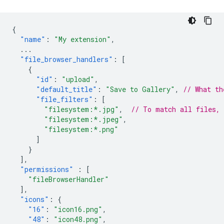
{
"name"
:
"My extension"
,
...
"file_browser_handlers"
:
[
{
"id"
:
"upload"
,
"default_title"
:
"Save to Gallery"
,
// What th
"file_filters"
:
[
"filesystem:*.jpg"
,
// To match all files,
"filesystem:*.jpeg"
,
"filesystem:*.png"
]
}
],
"permissions"
:
[
"fileBrowserHandler"
],
"icons"
:
{
"16"
:
"icon16.png"
,
"48"
:
"icon48.png"
,