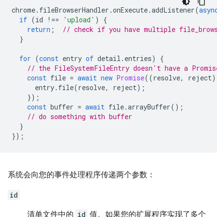
chrome
.
fileBrowserHandler
.
onExecute
.
addListener
(
asyn
if
(
id
!==
'upload'
)
{
return
;
// check if you have multiple file_brow
}
for
(
const
entry
of
detail
.
entries
)
{
// the FileSystemFileEntry doesn't have a Promis
const
file
=
await
new
Promise
((
resolve
,
reject
)
entry
.
file
(
resolve
,
reject
);
});
const
buffer
=
await
file
.
arrayBuffer
();
// do something with buffer
}
});
系统会向您的事件处理程序传递两个参数：
id
清单文件中的
id
值。如果您的扩展程序实现了多个