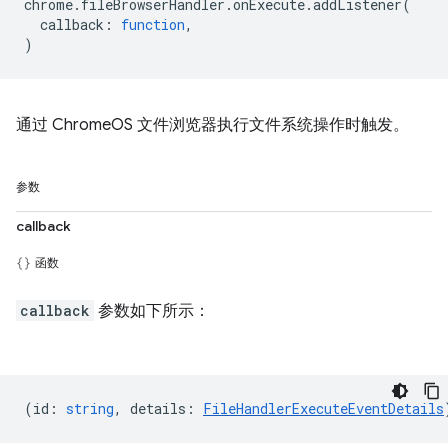
chrome
.
fileBrowserHandler
.
onExecute
.
addListener
(
callback
:
function
,
)
通过 ChromeOS 文件浏览器执行文件系统操作时触发。
参数
callback
函数
callback
参数如下所示：
(
id
:
string
,
details
:
FileHandlerExecuteEventDetails