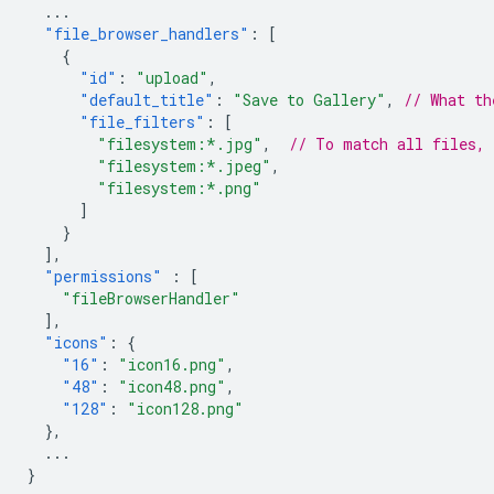
...
"file_browser_handlers"
:
[
{
"id"
:
"upload"
,
"default_title"
:
"Save to Gallery"
,
// What th
"file_filters"
:
[
"filesystem:*.jpg"
,
// To match all files,
"filesystem:*.jpeg"
,
"filesystem:*.png"
]
}
],
"permissions"
:
[
"fileBrowserHandler"
],
"icons"
:
{
"16"
:
"icon16.png"
,
"48"
:
"icon48.png"
,
"128"
:
"icon128.png"
},
...
}