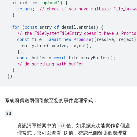
if
(
id
!==
'upload'
)
{
return
;
// check if you have multiple file_brow
}
for
(
const
entry
of
detail
.
entries
)
{
// the FileSystemFileEntry doesn't have a Promis
const
file
=
await
new
Promise
((
resolve
,
reject
)
entry
.
file
(
resolve
,
reject
);
});
const
buffer
=
await
file
.
arrayBuffer
();
// do something with buffer
}
});
系統將傳送兩個引數至您的事件處理常式：
id
資訊清單檔案中的
id
值。如果擴充功能實作多個處
理常式，您可以查看 ID 值，確認已觸發哪個處理常