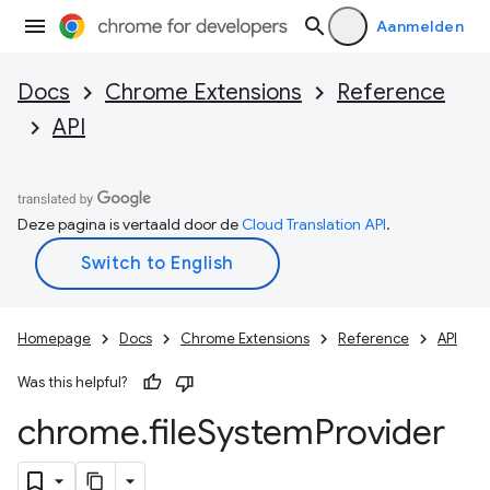
Aanmelden
Docs
Chrome Extensions
Reference
API
Deze pagina is vertaald door de
Cloud Translation API
.
Homepage
Docs
Chrome Extensions
Reference
API
Was this helpful?
chrome
.
file
System
Provider