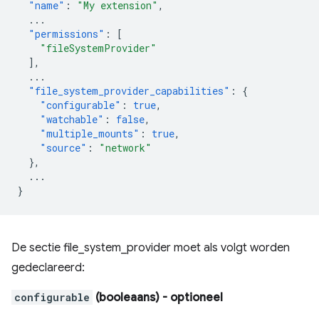
"name"
:
"My extension"
,
...
"permissions"
:
[
"fileSystemProvider"
],
...
"file_system_provider_capabilities"
:
{
"configurable"
:
true
,
"watchable"
:
false
,
"multiple_mounts"
:
true
,
"source"
:
"network"
},
...
}
De sectie file_system_provider moet als volgt worden
gedeclareerd:
configurable
(booleaans)
- optioneel