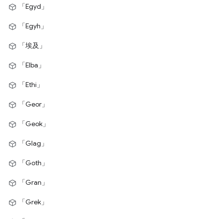
「Egyd」
「Egyh」
「埃及」
「Elba」
「Ethi」
「Geor」
「Geok」
「Glag」
「Goth」
「Gran」
「Grek」