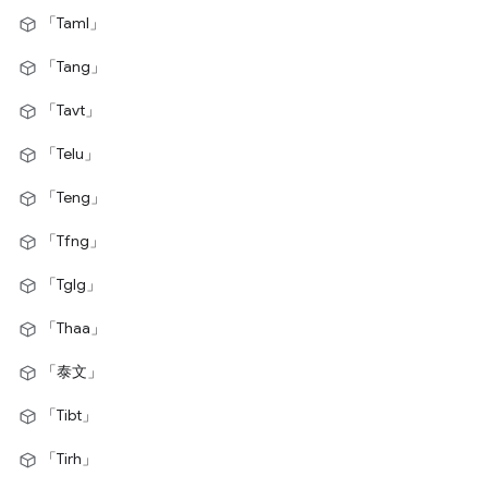
「Taml」
「Tang」
「Tavt」
「Telu」
「Teng」
「Tfng」
「Tglg」
「Thaa」
「泰文」
「Tibt」
「Tirh」