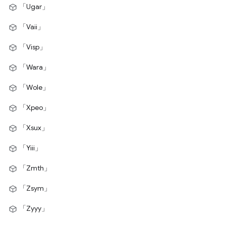
「Ugar」
「Vaii」
「Visp」
「Wara」
「Wole」
「Xpeo」
「Xsux」
「Yiii」
「Zmth」
「Zsym」
「Zyyy」