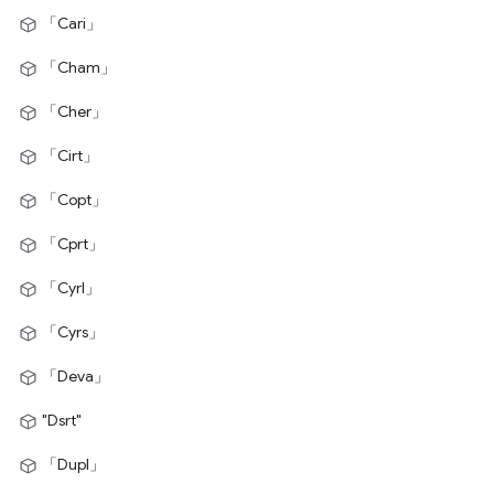
「Cari」
「Cham」
「Cher」
「Cirt」
「Copt」
「Cprt」
「Cyrl」
「Cyrs」
「Deva」
"Dsrt"
「Dupl」