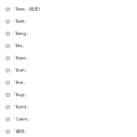
「Bass」(低音)
「Batk」
「Beng」
「Blis」
「Bopo」
「Brah」
「Brai」
「Bugi」
「Buhd」
「Cakm」
「罐頭」