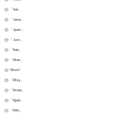
「Ital」
「Java」
「Jpan」
「Jurc」
「Kali」
「Khar」
"Khmr"
「Khoj」
「Knda」
「Kpel」
「Kthi」