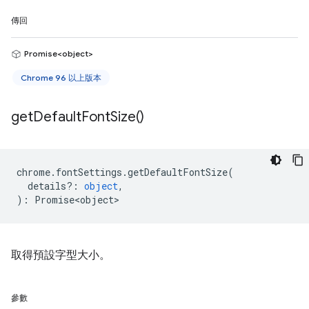
傳回
Promise<object>
Chrome 96 以上版本
get
Default
Font
Size(
)
chrome
.
fontSettings
.
getDefaultFontSize
(
details?
:
object
,
)
:
Promise<object>
取得預設字型大小。
參數