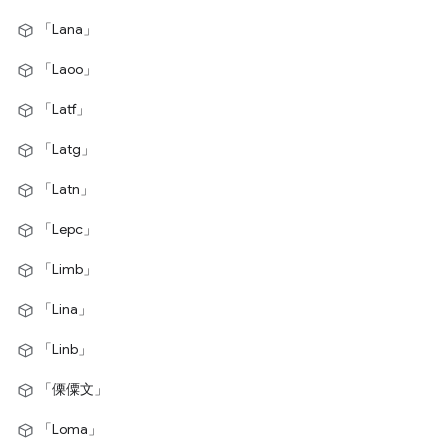
「Lana」
「Laoo」
「Latf」
「Latg」
「Latn」
「Lepc」
「Limb」
「Lina」
「Linb」
「傈僳文」
「Loma」