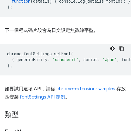
function
(
details
)
{
console
.
log
(
details
.
fontId
);
}
);
下一個程式碼片段會為日文設定無襯線字型。
chrome
.
fontSettings
.
setFont
(
{
genericFamily
:
'sansserif'
,
script
:
'Jpan'
,
font
);
如要試用這項 API，請從
chrome-extension-samples
存放
區安裝
fontSettings API 範例
。
類型