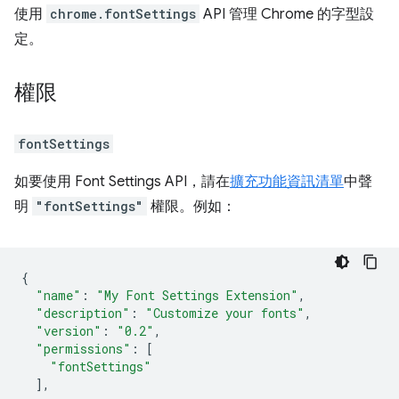
使用
chrome.fontSettings
API 管理 Chrome 的字型設
定。
權限
fontSettings
如要使用 Font Settings API，請在
擴充功能資訊清單
中聲
明
"fontSettings"
權限。例如：
{
"name"
:
"My Font Settings Extension"
,
"description"
:
"Customize your fonts"
,
"version"
:
"0.2"
,
"permissions"
:
[
"fontSettings"
],