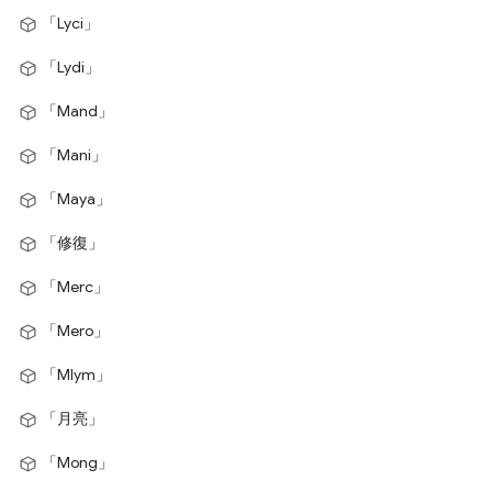
「Lyci」
「Lydi」
「Mand」
「Mani」
「Maya」
「修復」
「Merc」
「Mero」
「Mlym」
「月亮」
「Mong」