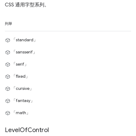
CSS 通用字型系列。
列舉
「standard」
「sansserif」
「serif」
「fixed」
「cursive」
「fantasy」
「math」
Level
Of
Control