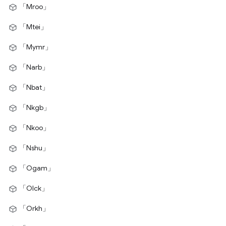
「Mroo」
「Mtei」
「Mymr」
「Narb」
「Nbat」
「Nkgb」
「Nkoo」
「Nshu」
「Ogam」
「Olck」
「Orkh」