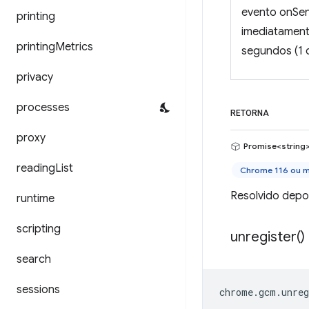
evento onSen
printing
imediatamente
printing
Metrics
segundos (1 d
privacy
processes
RETORNA
proxy
Promise<string
reading
List
Chrome 116 ou m
Resolvido depoi
runtime
scripting
unregister(
)
search
sessions
chrome
.
gcm
.
unreg