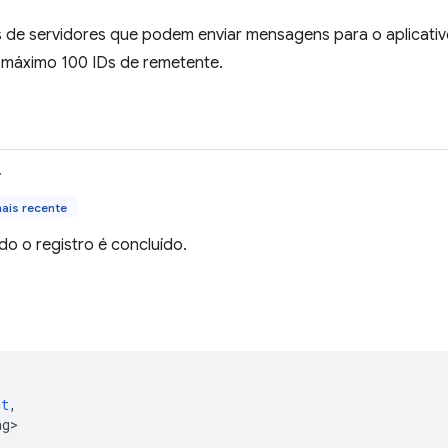
s de servidores que podem enviar mensagens para o aplicativo
máximo 100 IDs de remetente.
>
ais recente
o o registro é concluído.
(
ct
,
ng>