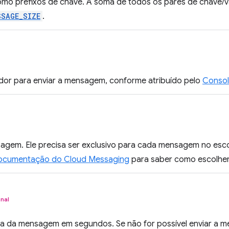
omo prefixos de chave. A soma de todos os pares de chave/
SSAGE_SIZE
.
idor para enviar a mensagem, conforme atribuído pelo
Consol
agem. Ele precisa ser exclusivo para cada mensagem no esco
ocumentação do Cloud Messaging
para saber como escolher
nal
a da mensagem em segundos. Se não for possível enviar a 