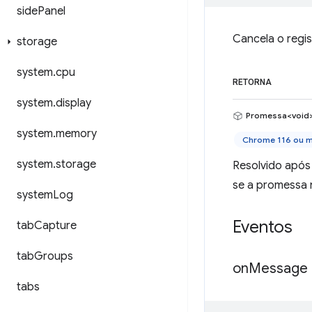
side
Panel
Cancela o regis
storage
system
.
cpu
RETORNA
system
.
display
Promessa<void
system
.
memory
Chrome 116 ou m
system
.
storage
Resolvido após
se a promessa n
system
Log
Eventos
tab
Capture
tab
Groups
on
Message
tabs