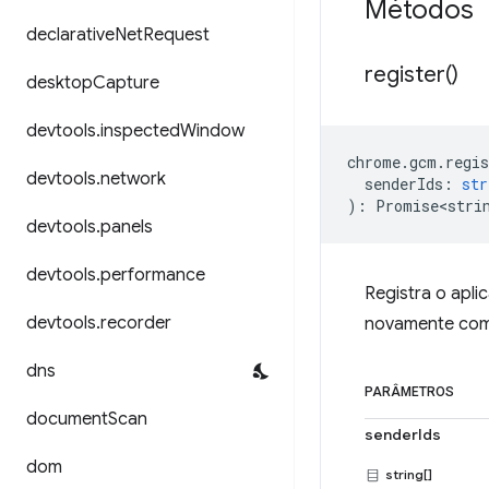
Métodos
declarative
Net
Request
register(
)
desktop
Capture
devtools
.
inspected
Window
chrome
.
gcm
.
regis
devtools
.
network
senderIds
:
str
)
:
Promise<stri
devtools
.
panels
devtools
.
performance
Registra o apli
devtools
.
recorder
novamente com
dns
PARÂMETROS
document
Scan
senderIds
dom
string[]