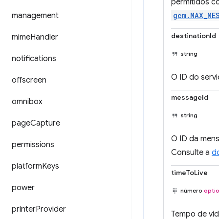
permitidos c
management
gcm.MAX_ME
destinationId
mime
Handler
string
notifications
O ID do serv
offscreen
messageId
omnibox
string
page
Capture
O ID da mens
permissions
Consulte a
d
platform
Keys
timeToLive
power
número
optio
printer
Provider
Tempo de vid