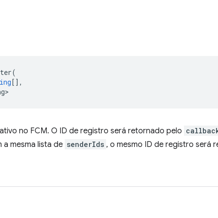
ter
(
ing
[],
ng>
cativo no FCM. O ID de registro será retornado pelo
callbac
 a mesma lista de
senderIds
, o mesmo ID de registro será 