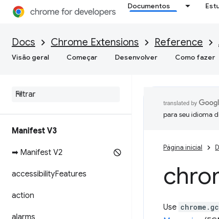
Documentos
Est
Docs
Chrome Extensions
Reference
Visão geral
Começar
Desenvolver
Como fazer
para seu idioma d
Manifest V3
Página inicial
D
➡ Manifest V2
chro
accessibility
Features
action
Use
chrome.g
alarms