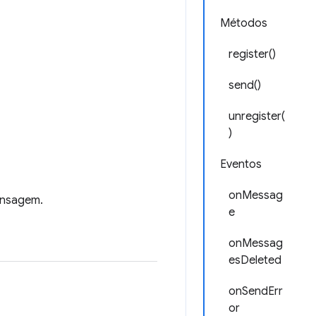
Métodos
register()
send()
unregister(
)
Eventos
onMessag
ensagem.
e
onMessag
esDeleted
onSendErr
or