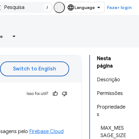
/
Fazer login
re
Nesta
página
Descrição
Permissões
Isso foi útil?
Propriedade
s
MAX_MES
nsagens pelo
Firebase Cloud
SAGE_SIZE