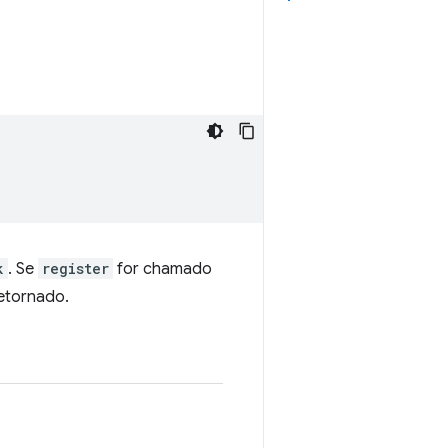
k
. Se
register
for chamado
retornado.