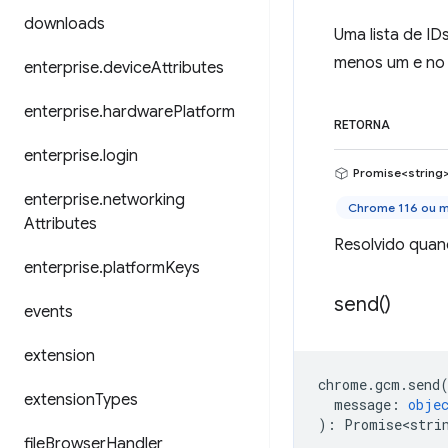
downloads
Uma lista de ID
menos um e no 
enterprise
.
device
Attributes
enterprise
.
hardware
Platform
RETORNA
enterprise
.
login
Promise<string
enterprise
.
networking
Chrome 116 ou m
Attributes
Resolvido quand
enterprise
.
platform
Keys
send(
)
events
extension
chrome
.
gcm
.
send
extension
Types
message
:
obje
)
:
Promise<stri
file
Browser
Handler