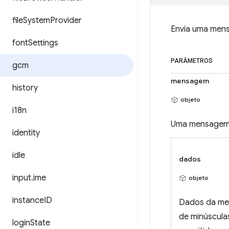
file
System
Provider
Envia uma men
font
Settings
PARÂMETROS
gcm
mensagem
history
objeto
i18n
Uma mensagem a
identity
idle
dados
input
.
ime
objeto
instance
ID
Dados da men
de minúscul
login
State