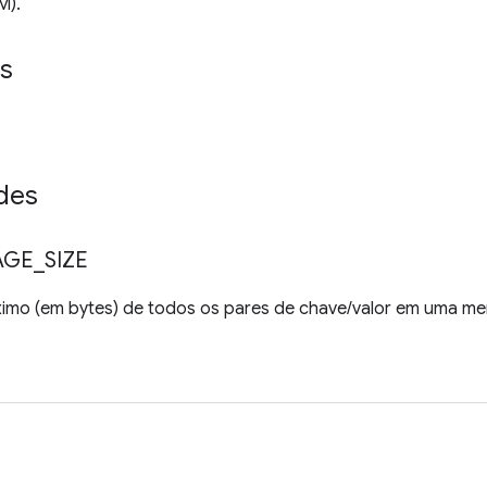
M).
s
des
AGE
_
SIZE
mo (em bytes) de todos os pares de chave/valor em uma m