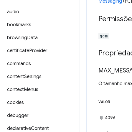
Messaging
(FC
audio
Permissõe
bookmarks
gcm
browsing
Data
certificate
Provider
Proprieda
commands
MAX
_
MESS
content
Settings
O tamanho máxi
context
Menus
cookies
VALOR
debugger
4096
declarative
Content