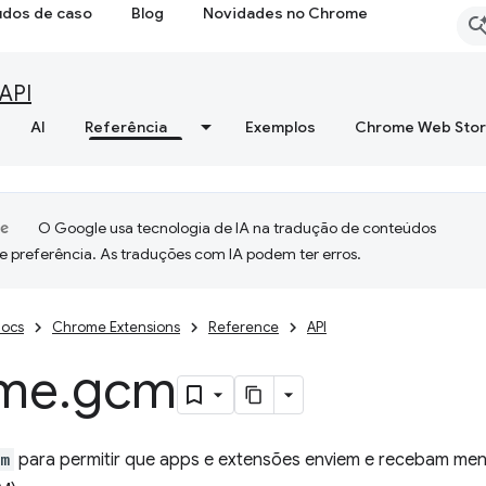
udos de caso
Blog
Novidades no Chrome
API
AI
Referência
Exemplos
Chrome Web Sto
O Google usa tecnologia de IA na tradução de conteúdos
e preferência. As traduções com IA podem ter erros.
ocs
Chrome Extensions
Reference
API
me
.
gcm
cm
para permitir que apps e extensões enviem e recebam me