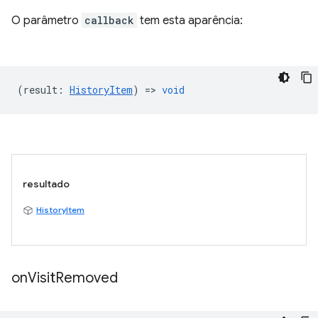
O parâmetro
callback
tem esta aparência:
(
result
:
HistoryItem
) =>
void
resultado
HistoryItem
on
Visit
Removed