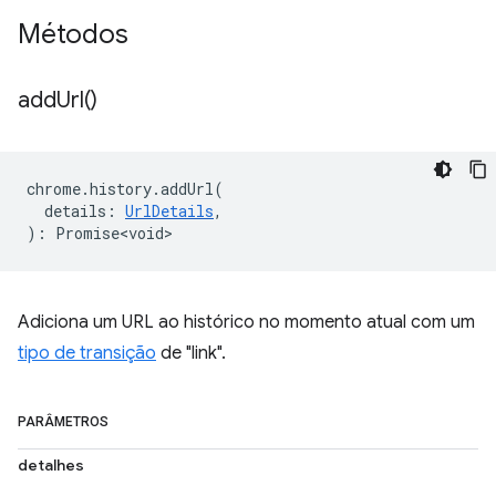
Métodos
add
Url(
)
chrome
.
history
.
addUrl
(
details
:
UrlDetails
,
)
:
Promise<void>
Adiciona um URL ao histórico no momento atual com um
tipo de transição
de "link".
PARÂMETROS
detalhes