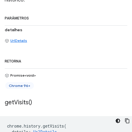
histórico.
PARÂMETROS
detalhes
UrlDetails
RETORNA
Promise<void>
Chrome 96+
get
Visits(
)
chrome
.
history
.
getVisits
(
details
:
UrlDetails
,