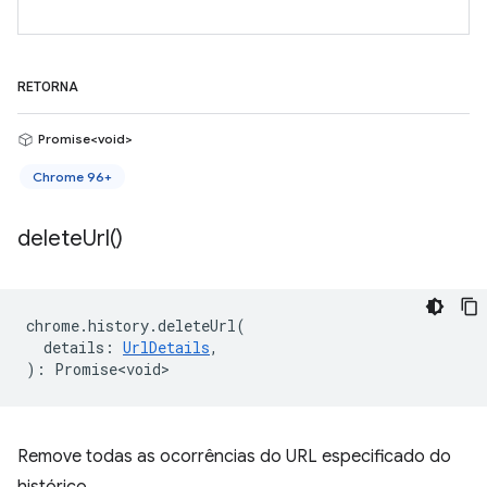
RETORNA
Promise<void>
Chrome 96+
delete
Url(
)
chrome
.
history
.
deleteUrl
(
details
:
UrlDetails
,
)
:
Promise<void>
Remove todas as ocorrências do URL especificado do