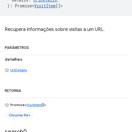
)
:
Promise<
VisitItem
[]
>
Recupera informações sobre visitas a um URL.
PARÂMETROS
detalhes
UrlDetails
RETORNA
Promise<
VisitItem
[]>
Chrome 96+
search(
)