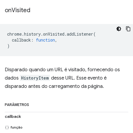
on
Visited
chrome
.
history
.
onVisited
.
addListener
(
callback
:
function
,
)
Disparado quando um URL é visitado, fornecendo os
dados
HistoryItem
desse URL. Esse evento é
disparado antes do carregamento da página.
PARÂMETROS
callback
função