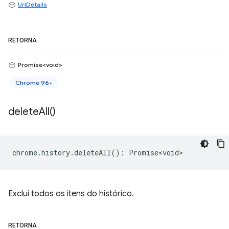
UrlDetails
RETORNA
Promise<void>
Chrome 96+
delete
All(
)
chrome
.
history
.
deleteAll
()
:
Promise<void>
Exclui todos os itens do histórico.
RETORNA