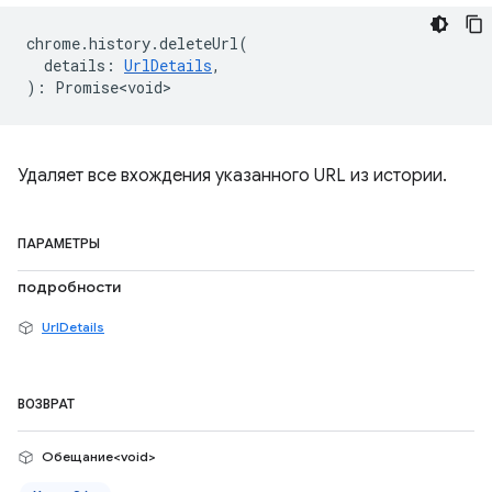
chrome
.
history
.
deleteUrl
(
details
:
UrlDetails
,
)
:
Promise<void>
Удаляет все вхождения указанного URL из истории.
ПАРАМЕТРЫ
подробности
UrlDetails
ВОЗВРАТ
Обещание<void>