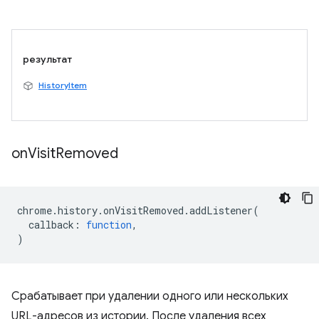
результат
HistoryItem
on
Visit
Removed
chrome
.
history
.
onVisitRemoved
.
addListener
(
callback
:
function
,
)
Срабатывает при удалении одного или нескольких
URL-адресов из истории. После удаления всех