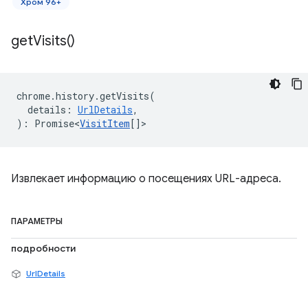
Хром 96+
get
Visits(
)
chrome
.
history
.
getVisits
(
details
:
UrlDetails
,
)
:
Promise<
VisitItem
[]
>
Извлекает информацию о посещениях URL-адреса.
ПАРАМЕТРЫ
подробности
UrlDetails