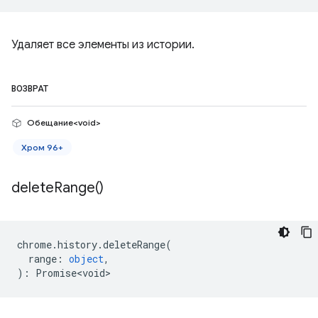
Удаляет все элементы из истории.
ВОЗВРАТ
Обещание<void>
Хром 96+
delete
Range(
)
chrome
.
history
.
deleteRange
(
range
:
object
,
)
:
Promise<void>