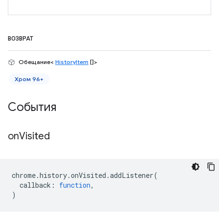
ВОЗВРАТ
Обещание<
HistoryItem
[]>
Хром 96+
События
on
Visited
chrome
.
history
.
onVisited
.
addListener
(
callback
:
function
,
)