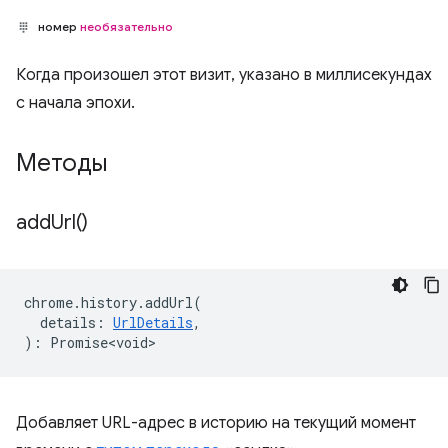
номер
необязательно
Когда произошел этот визит, указано в миллисекундах
с начала эпохи.
Методы
add
Url(
)
chrome
.
history
.
addUrl
(
details
:
UrlDetails
,
)
:
Promise<void>
Добавляет URL-адрес в историю на текущий момент