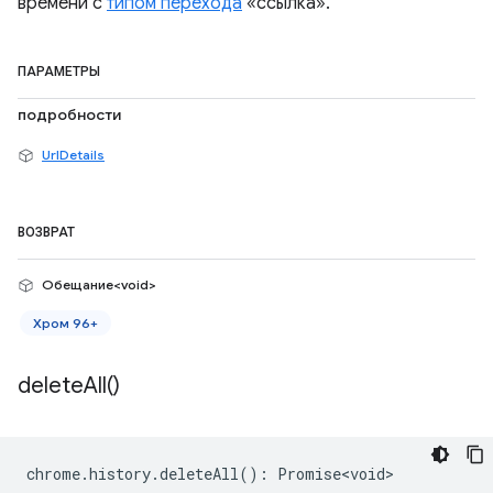
времени с
типом перехода
«ссылка».
ПАРАМЕТРЫ
подробности
UrlDetails
ВОЗВРАТ
Обещание<void>
Хром 96+
delete
All(
)
chrome
.
history
.
deleteAll
()
:
Promise<void>