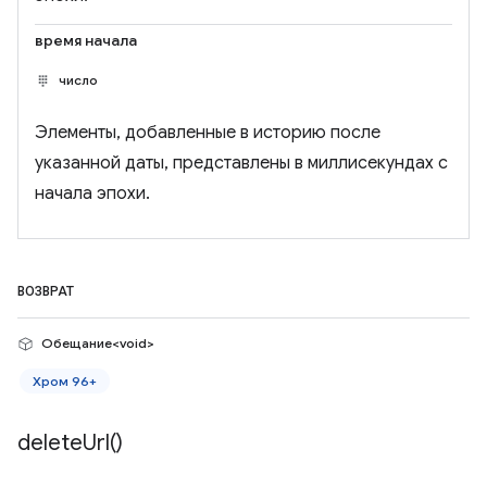
время начала
число
Элементы, добавленные в историю после
указанной даты, представлены в миллисекундах с
начала эпохи.
ВОЗВРАТ
Обещание<void>
Хром 96+
delete
Url(
)