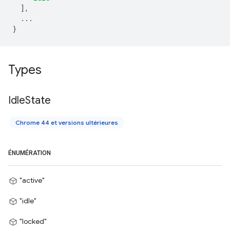
],
...
}
Types
Idle
State
Chrome 44 et versions ultérieures
ÉNUMÉRATION
"active"
"idle"
"locked"