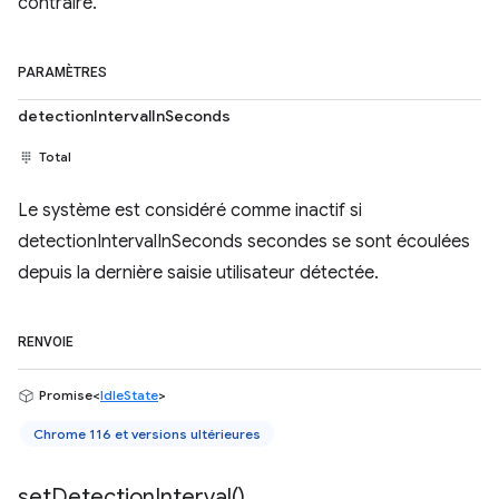
contraire.
PARAMÈTRES
detectionIntervalInSeconds
Total
Le système est considéré comme inactif si
detectionIntervalInSeconds secondes se sont écoulées
depuis la dernière saisie utilisateur détectée.
RENVOIE
Promise<
IdleState
>
Chrome 116 et versions ultérieures
set
Detection
Interval(
)