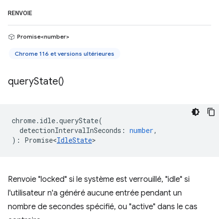
RENVOIE
Promise<number>
Chrome 116 et versions ultérieures
query
State(
)
chrome
.
idle
.
queryState
(
detectionIntervalInSeconds
:
number
,
)
:
Promise<
IdleState
>
Renvoie "locked" si le système est verrouillé, "idle" si
l'utilisateur n'a généré aucune entrée pendant un
nombre de secondes spécifié, ou "active" dans le cas