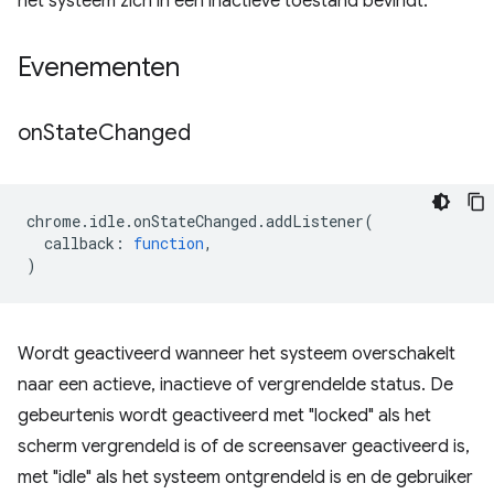
het systeem zich in een inactieve toestand bevindt.
Evenementen
on
State
Changed
chrome
.
idle
.
onStateChanged
.
addListener
(
callback
:
function
,
)
Wordt geactiveerd wanneer het systeem overschakelt
naar een actieve, inactieve of vergrendelde status. De
gebeurtenis wordt geactiveerd met "locked" als het
scherm vergrendeld is of de screensaver geactiveerd is,
met "idle" als het systeem ontgrendeld is en de gebruiker