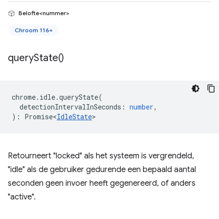
Belofte<nummer>
Chroom 116+
query
State(
)
chrome
.
idle
.
queryState
(
detectionIntervalInSeconds
:
number
,
)
:
Promise<
IdleState
>
Retourneert "locked" als het systeem is vergrendeld,
"idle" als de gebruiker gedurende een bepaald aantal
seconden geen invoer heeft gegenereerd, of anders
"active".