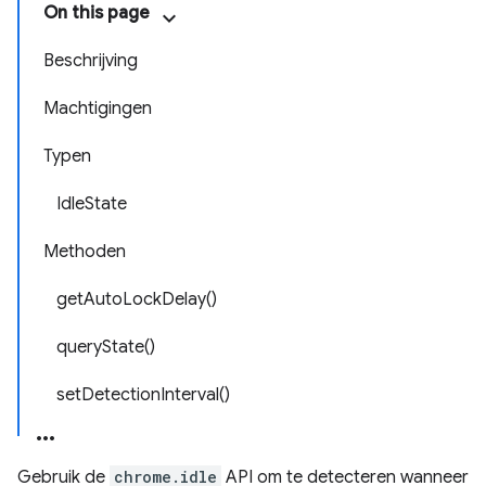
On this page
Beschrijving
Machtigingen
Typen
IdleState
Methoden
getAutoLockDelay()
queryState()
setDetectionInterval()
Gebruik de
chrome.idle
API om te detecteren wanneer