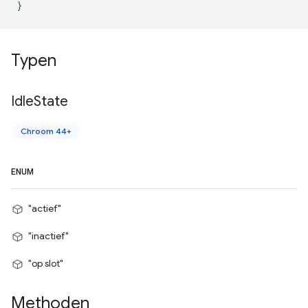
}
Typen
Idle
State
Chroom 44+
ENUM
"actief"
"inactief"
"op slot"
Methoden