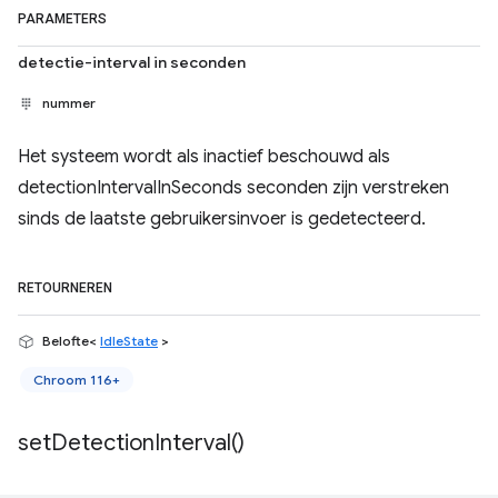
PARAMETERS
detectie-interval in seconden
nummer
Het systeem wordt als inactief beschouwd als
detectionIntervalInSeconds seconden zijn verstreken
sinds de laatste gebruikersinvoer is gedetecteerd.
RETOURNEREN
Belofte<
IdleState
>
Chroom 116+
set
Detection
Interval(
)