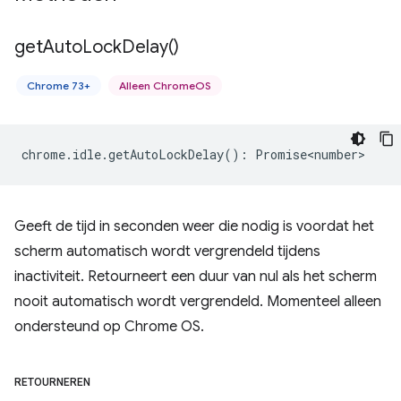
get
Auto
Lock
Delay(
)
Chrome 73+
Alleen ChromeOS
chrome
.
idle
.
getAutoLockDelay
()
:
Promise<number>
Geeft de tijd in seconden weer die nodig is voordat het
scherm automatisch wordt vergrendeld tijdens
inactiviteit. Retourneert een duur van nul als het scherm
nooit automatisch wordt vergrendeld. Momenteel alleen
ondersteund op Chrome OS.
RETOURNEREN