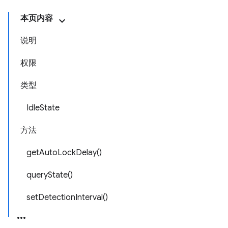
本页内容
说明
权限
类型
IdleState
方法
getAutoLockDelay()
queryState()
setDetectionInterval()