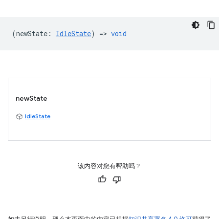
(
newState
:
IdleState
) =>
void
newState
IdleState
该内容对您有帮助吗？