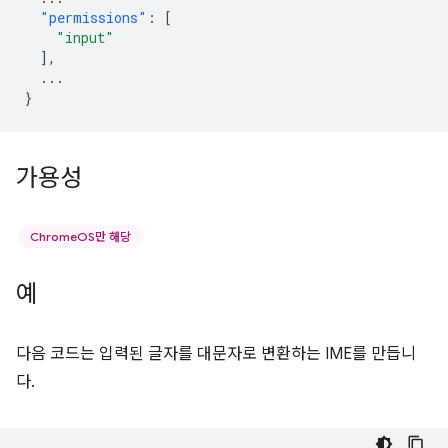
"permissions"
:
[
"input"
],
...
}
가용성
ChromeOS만 해당
예
다음 코드는 입력된 글자를 대문자로 변환하는 IME를 만듭니
다.