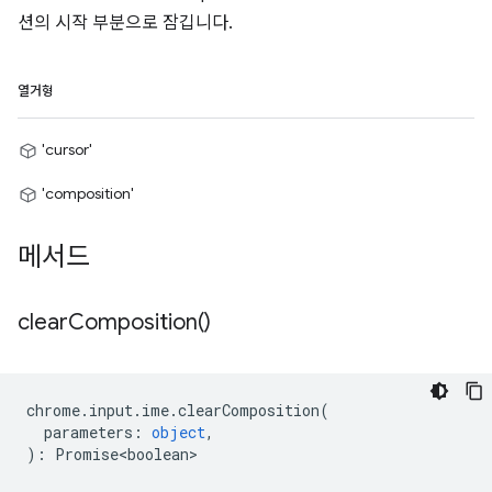
션의 시작 부분으로 잠깁니다.
열거형
'cursor'
'composition'
메서드
clear
Composition(
)
chrome
.
input
.
ime
.
clearComposition
(
parameters
:
object
,
)
:
Promise<boolean>