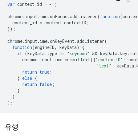
var
context_id
=
-
1
;
chrome
.
input
.
ime
.
onFocus
.
addListener
(
function
(
contex
context_id
=
context
.
contextID
;
});
chrome
.
input
.
ime
.
onKeyEvent
.
addListener
(
function
(
engineID
,
keyData
)
{
if
(
keyData
.
type
==
"keydown"
 && 
keyData
.
key
.
mat
chrome
.
input
.
ime
.
commitText
({
"contextID"
:
con
"text"
:
keyData
.
return
true
;
}
else
{
return
false
;
}
}
);
유형