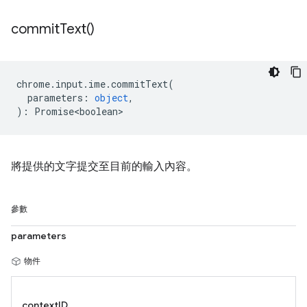
commit
Text(
)
chrome
.
input
.
ime
.
commitText
(
parameters
:
object
,
)
:
Promise<boolean>
將提供的文字提交至目前的輸入內容。
參數
parameters
物件
contextID