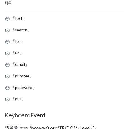
列舉
「text」
「search」
「tel」
「url」
「email」
「number」
「password」
「null」
Keyboard
Event
請參閱 http://www.w3.org/TR/DOM-Level-3-