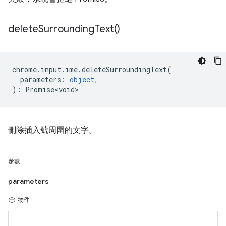
delete
Surrounding
Text(
)
chrome
.
input
.
ime
.
deleteSurroundingText
(
parameters
:
object
,
)
:
Promise<void>
刪除插入號周圍的文字。
參數
parameters
物件