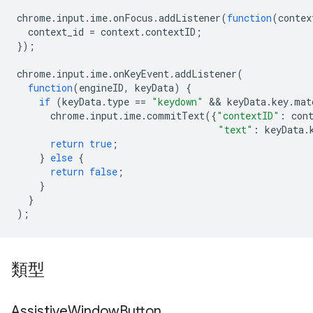
chrome
.
input
.
ime
.
onFocus
.
addListener
(
function
(
contex
context_id
=
context
.
contextID
;
});
chrome
.
input
.
ime
.
onKeyEvent
.
addListener
(
function
(
engineID
,
keyData
)
{
if
(
keyData
.
type
==
"keydown"
 && 
keyData
.
key
.
mat
chrome
.
input
.
ime
.
commitText
({
"contextID"
:
con
"text"
:
keyData
.
return
true
;
}
else
{
return
false
;
}
}
);
類型
Assistive
Window
Button