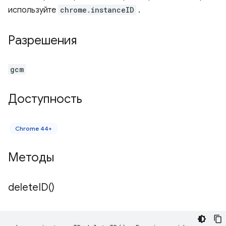
используйте
chrome.instanceID
.
Разрешения
gcm
Доступность
Chrome 44+
Методы
delete
ID(
)