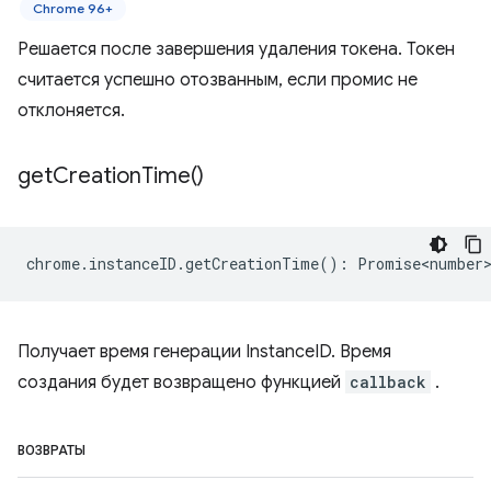
Chrome 96+
Решается после завершения удаления токена. Токен
считается успешно отозванным, если промис не
отклоняется.
get
Creation
Time(
)
chrome
.
instanceID
.
getCreationTime
()
:
Promise<number
Получает время генерации InstanceID. Время
создания будет возвращено функцией
callback
.
ВОЗВРАТЫ