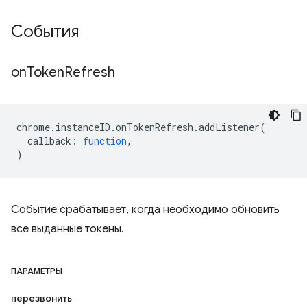
События
on
Token
Refresh
chrome
.
instanceID
.
onTokenRefresh
.
addListener
(
callback
:
function
,
)
Событие срабатывает, когда необходимо обновить
все выданные токены.
ПАРАМЕТРЫ
перезвонить