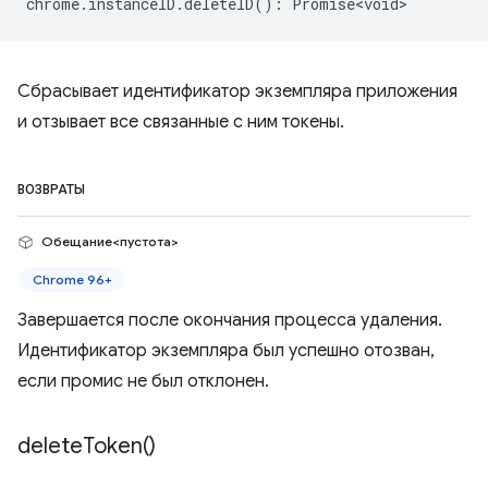
chrome
.
instanceID
.
deleteID
()
:
Promise<void>
Сбрасывает идентификатор экземпляра приложения
и отзывает все связанные с ним токены.
ВОЗВРАТЫ
Обещание<пустота>
Chrome 96+
Завершается после окончания процесса удаления.
Идентификатор экземпляра был успешно отозван,
если промис не был отклонен.
delete
Token(
)