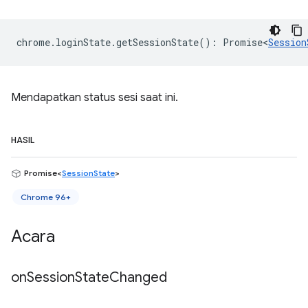
chrome
.
loginState
.
getSessionState
()
:
Promise<
Session
Mendapatkan status sesi saat ini.
HASIL
Promise<
SessionState
>
Chrome 96+
Acara
on
Session
State
Changed