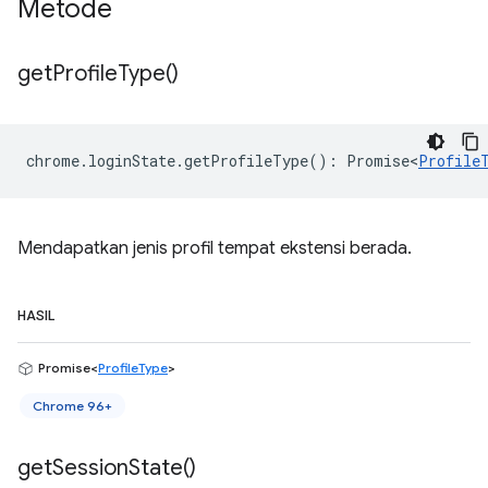
Metode
get
Profile
Type(
)
chrome
.
loginState
.
getProfileType
()
:
Promise<
Profile
Mendapatkan jenis profil tempat ekstensi berada.
HASIL
Promise<
ProfileType
>
Chrome 96+
get
Session
State(
)