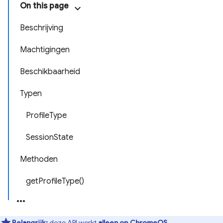
On this page
Beschrijving
Machtigingen
Beschikbaarheid
Typen
ProfileType
SessionState
Methoden
getProfileType()
Belangrijk:
deze API werkt
alleen op ChromeOS
.