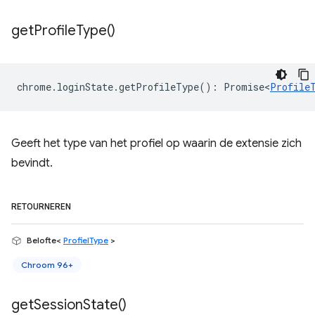
get
Profile
Type(
)
chrome
.
loginState
.
getProfileType
()
:
Promise<
Profile
Geeft het type van het profiel op waarin de extensie zich
bevindt.
RETOURNEREN
Belofte<
ProfielType
>
Chroom 96+
get
Session
State(
)