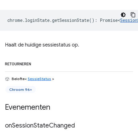
chrome
.
loginState
.
getSessionState
()
:
Promise<
Session
Haalt de huidige sessiestatus op.
RETOURNEREN
Belofte<
SessieStatus
>
Chroom 96+
Evenementen
on
Session
State
Changed