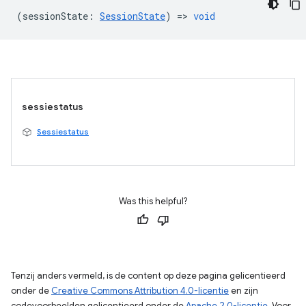
(
sessionState
:
SessionState
) =>
void
sessiestatus
Sessiestatus
Was this helpful?
Tenzij anders vermeld, is de content op deze pagina gelicentieerd
onder de
Creative Commons Attribution 4.0-licentie
en zijn
codevoorbeelden gelicentieerd onder de
Apache 2.0-licentie
. Voor