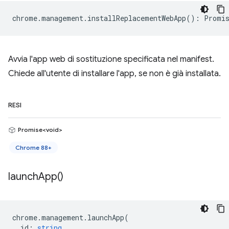
chrome
.
management
.
installReplacementWebApp
()
:
Promis
Avvia l'app web di sostituzione specificata nel manifest.
Chiede all'utente di installare l'app, se non è già installata.
RESI
Promise<void>
Chrome 88+
launch
App(
)
chrome
.
management
.
launchApp
(
id
:
string
,