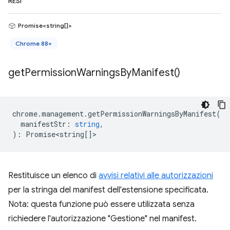
RESI
Promise<string[]>
Chrome 88+
get
Permission
Warnings
By
Manifest(
)
chrome
.
management
.
getPermissionWarningsByManifest
(
manifestStr
:
string
,
)
:
Promise<string
[]>
Restituisce un elenco di
avvisi relativi alle autorizzazioni
per la stringa del manifest dell'estensione specificata.
Nota: questa funzione può essere utilizzata senza
richiedere l'autorizzazione "Gestione" nel manifest.