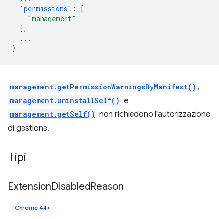
"permissions"
:
[
"management"
],
...
}
management.getPermissionWarningsByManifest()
,
management.uninstallSelf()
e
management.getSelf()
non richiedono l'autorizzazione
di gestione.
Tipi
Extension
Disabled
Reason
Chrome 44+