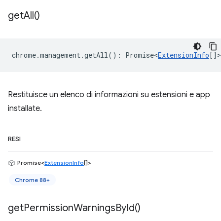
get
All(
)
chrome
.
management
.
getAll
()
:
Promise<
ExtensionInfo
[]
>
Restituisce un elenco di informazioni su estensioni e app
installate.
RESI
Promise<
ExtensionInfo
[]>
Chrome 88+
get
Permission
Warnings
By
Id(
)