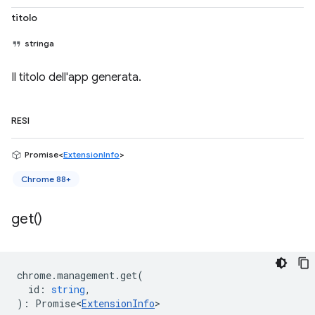
titolo
stringa
Il titolo dell'app generata.
RESI
Promise<
ExtensionInfo
>
Chrome 88+
get(
)
chrome
.
management
.
get
(
id
:
string
,
)
:
Promise<
ExtensionInfo
>