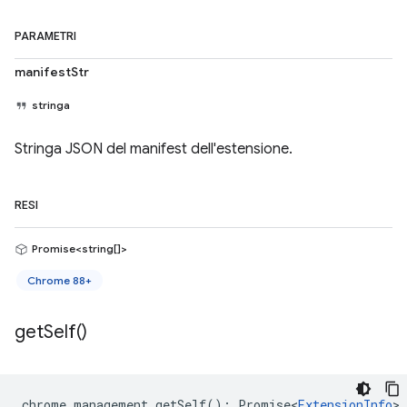
PARAMETRI
manifestStr
stringa
Stringa JSON del manifest dell'estensione.
RESI
Promise<string[]>
Chrome 88+
get
Self(
)
chrome
.
management
.
getSelf
()
:
Promise<
ExtensionInfo
>