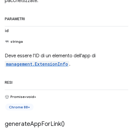
pacchettizzate.
PARAMETRI
id
stringa
Deve essere l'ID di un elemento dell'app di
management.ExtensionInfo
.
RESI
Promise<void>
Chrome 88+
generate
App
For
Link(
)