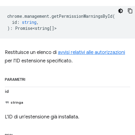
chrome
.
management
.
getPermissionWarningsById
(
id
:
string
,
)
:
Promise<string
[]>
Restituisce un elenco di
avvisi relativi alle autorizzazioni
per l'ID estensione specificato.
PARAMETRI
id
stringa
L'ID di un'estensione già installata.