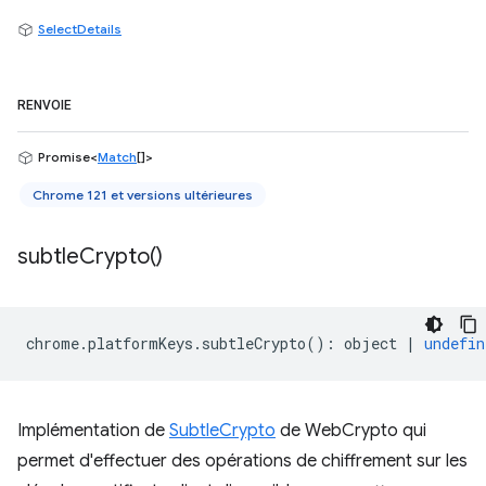
SelectDetails
RENVOIE
Promise<
Match
[]>
Chrome 121 et versions ultérieures
subtle
Crypto(
)
chrome
.
platformKeys
.
subtleCrypto
()
:
object
|
undefin
Implémentation de
SubtleCrypto
de WebCrypto qui
permet d'effectuer des opérations de chiffrement sur les