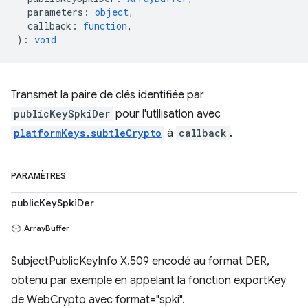
parameters
:
object
,
callback
:
function
,
)
:
void
Transmet la paire de clés identifiée par
publicKeySpkiDer
pour l'utilisation avec
platformKeys.subtleCrypto
à
callback
.
PARAMÈTRES
publicKeySpkiDer
ArrayBuffer
SubjectPublicKeyInfo X.509 encodé au format DER,
obtenu par exemple en appelant la fonction exportKey
de WebCrypto avec format="spki".