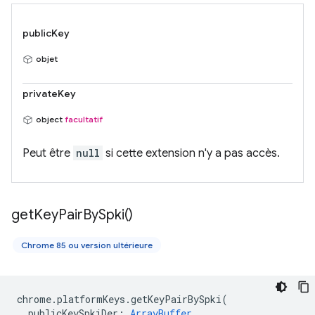
publicKey
objet
privateKey
object
facultatif
Peut être
null
si cette extension n'y a pas accès.
get
Key
Pair
By
Spki(
)
Chrome 85 ou version ultérieure
chrome
.
platformKeys
.
getKeyPairBySpki
(
publicKeySpkiDer
:
ArrayBuffer
,