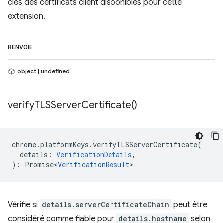
clés des certificats client disponibles pour cette
extension.
RENVOIE
object | undefined
verify
TLSServer
Certificate(
)
chrome
.
platformKeys
.
verifyTLSServerCertificate
(
details
:
VerificationDetails
,
)
:
Promise<
VerificationResult
>
Vérifie si
details.serverCertificateChain
peut être
considéré comme fiable pour
details.hostname
selon