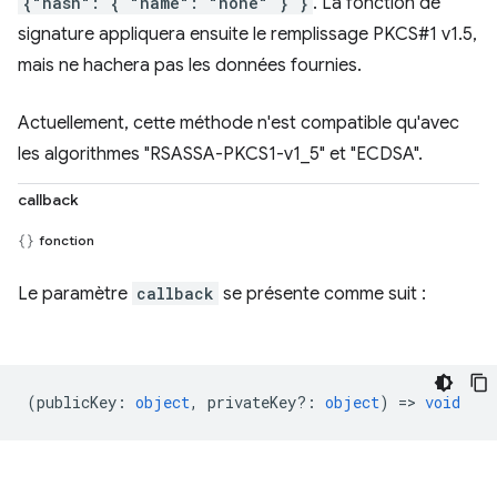
{"hash": { "name": "none" } }
. La fonction de
signature appliquera ensuite le remplissage PKCS#1 v1.5,
mais ne hachera pas les données fournies.
Actuellement, cette méthode n'est compatible qu'avec
les algorithmes "RSASSA-PKCS1-v1_5" et "ECDSA".
callback
fonction
Le paramètre
callback
se présente comme suit :
(
publicKey
:
object
,
privateKey?
:
object
) =>
void