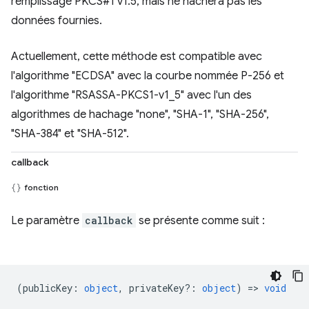
remplissage PKCS#1 v1.5, mais ne hachera pas les
données fournies.
Actuellement, cette méthode est compatible avec
l'algorithme "ECDSA" avec la courbe nommée P-256 et
l'algorithme "RSASSA-PKCS1-v1_5" avec l'un des
algorithmes de hachage "none", "SHA-1", "SHA-256",
"SHA-384" et "SHA-512".
callback
fonction
Le paramètre
callback
se présente comme suit :
(
publicKey
:
object
,
privateKey?
:
object
) =>
void