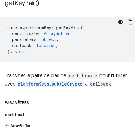
get
Key
Pair(
)
chrome
.
platformKeys
.
getKeyPair
(
certificate
:
ArrayBuffer
,
parameters
:
object
,
callback
:
function
,
)
:
void
Transmet la paire de clés de
certificate
pour l'utiliser
avec
platformKeys.subtleCrypto
à
callback
.
PARAMÈTRES
certificat
ArrayBuffer