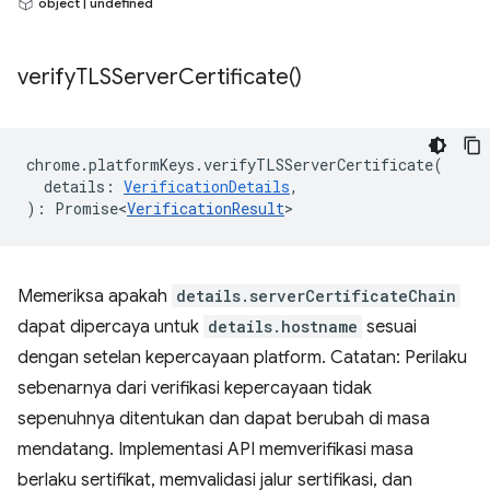
object | undefined
verify
TLSServer
Certificate(
)
chrome
.
platformKeys
.
verifyTLSServerCertificate
(
details
:
VerificationDetails
,
)
:
Promise<
VerificationResult
>
Memeriksa apakah
details.serverCertificateChain
dapat dipercaya untuk
details.hostname
sesuai
dengan setelan kepercayaan platform. Catatan: Perilaku
sebenarnya dari verifikasi kepercayaan tidak
sepenuhnya ditentukan dan dapat berubah di masa
mendatang. Implementasi API memverifikasi masa
berlaku sertifikat, memvalidasi jalur sertifikasi, dan