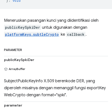
)
:
void
Meneruskan pasangan kunci yang diidentifikasi oleh
publicKeySpkiDer
untuk digunakan dengan
platformKeys.subtleCrypto
ke
callback
.
PARAMETER
publicKeySpkiDer
ArrayBuffer
SubjectPublicKeyInfo X.509 berenkode DER, yang
diperoleh misalnya dengan memanggil fungsi exportKey
WebCrypto dengan format="spki".
parameter