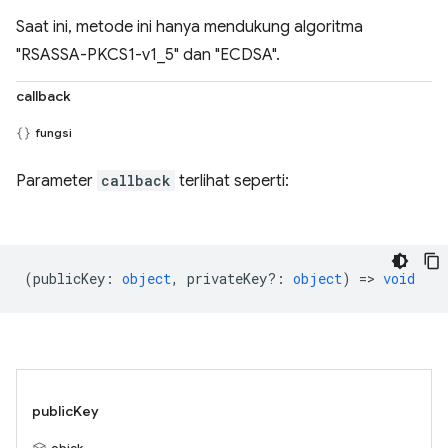
Saat ini, metode ini hanya mendukung algoritma
"RSASSA-PKCS1-v1_5" dan "ECDSA".
callback
fungsi
Parameter
callback
terlihat seperti:
(
publicKey
:
object
,
privateKey?
:
object
) =>
void
publicKey
objek