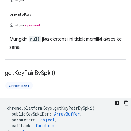
privateKey
objek
opsional
Mungkin
null
jika ekstensi ini tidak memiliki akses ke
sana.
get
Key
Pair
By
Spki(
)
Chrome 85+
chrome
.
platformKeys
.
getKeyPairBySpki
(
publicKeySpkiDer
:
ArrayBuffer
,
parameters
:
object
,
callback
:
function
,