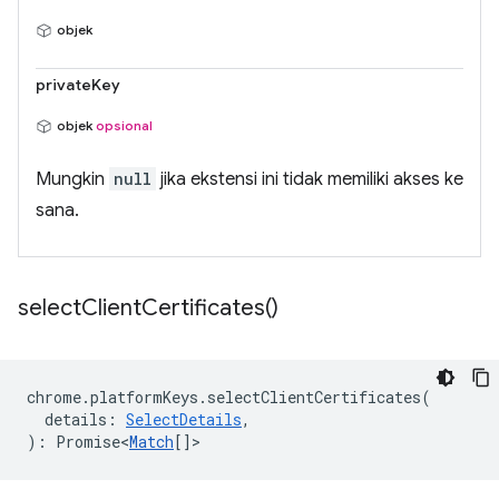
objek
privateKey
objek
opsional
Mungkin
null
jika ekstensi ini tidak memiliki akses ke
sana.
select
Client
Certificates(
)
chrome
.
platformKeys
.
selectClientCertificates
(
details
:
SelectDetails
,
)
:
Promise<
Match
[]
>