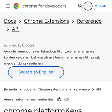
Masuk
Docs
Chrome Extensions
Reference
API
Google menggunakan teknologi AI untuk menerjemahkan
konten ke dalam bahasa pilihan Anda. Terjemahan AI mungkin
mengandung kesalahan.
Beranda
Docs
Chrome Extensions
Reference
API
Apakah informasi ini membantu?
chrome
.
platform
Keys