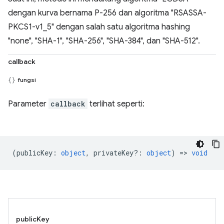
dengan kurva bernama P-256 dan algoritma "RSASSA-
PKCS1-v1_5" dengan salah satu algoritma hashing
"none", "SHA-1", "SHA-256", "SHA-384", dan "SHA-512".
callback
fungsi
Parameter
callback
terlihat seperti:
(
publicKey
:
object
,
privateKey?
:
object
) =>
void
publicKey