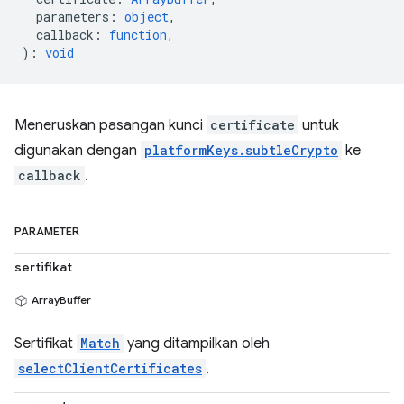
parameters
:
object
,
callback
:
function
,
)
:
void
Meneruskan pasangan kunci
certificate
untuk
digunakan dengan
platformKeys.subtleCrypto
ke
callback
.
PARAMETER
sertifikat
ArrayBuffer
Sertifikat
Match
yang ditampilkan oleh
selectClientCertificates
.