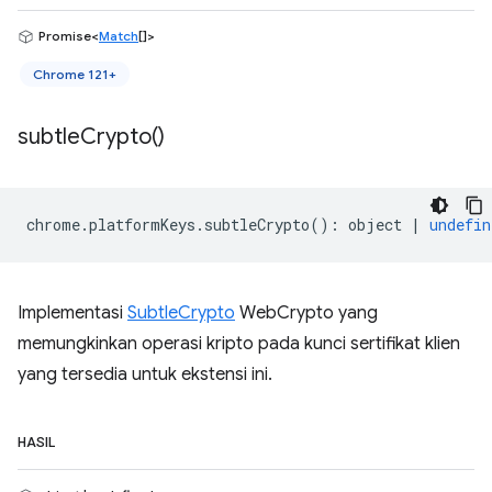
Promise<
Match
[]>
Chrome 121+
subtle
Crypto(
)
chrome
.
platformKeys
.
subtleCrypto
()
:
object
|
undefin
Implementasi
SubtleCrypto
WebCrypto yang
memungkinkan operasi kripto pada kunci sertifikat klien
yang tersedia untuk ekstensi ini.
HASIL