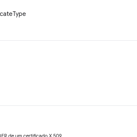
icate
Type
ER de um certificado X.509.