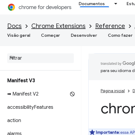
Documentos
Est
Docs
Chrome Extensions
Reference
Visão geral
Começar
Desenvolver
Como fazer
para seu idioma d
Manifest V3
Página inicial
D
➡ Manifest V2
chro
accessibility
Features
action
Importante
:essa AP
alarms