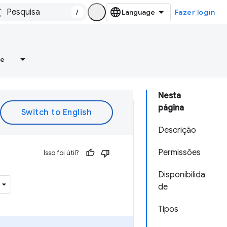
/
Fazer login
re
Nesta
página
Descrição
Permissões
Isso foi útil?
Disponibilida
de
Tipos