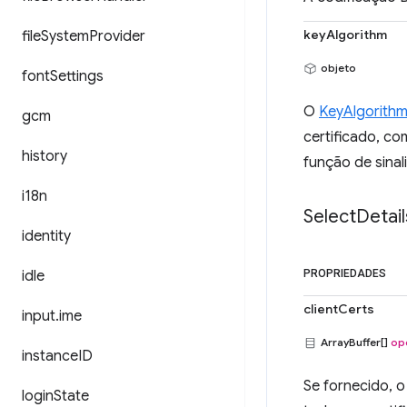
keyAlgorithm
file
System
Provider
objeto
font
Settings
O
KeyAlgorith
gcm
certificado, c
history
função de sinal
i18n
Select
Detail
identity
idle
PROPRIEDADES
clientCerts
input
.
ime
ArrayBuffer[]
op
instance
ID
Se fornecido, 
login
State