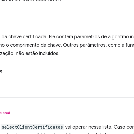
m
da chave certificada. Ele contém parâmetros de algoritmo i
omo o comprimento da chave. Outros parâmetros, como a fun
ização, não estão incluídos.
s
cional
o
selectClientCertificates
vai operar nessa lista. Caso cont