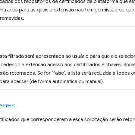
icados dos repositórios de certificados da plataforma que es
entradas para as quais a extensão não tem permissão ou qu
 removidas.
a lista filtrada será apresentada ao usuário para que ele sele
oncedendo à extensão acesso aos certificados e chaves. Some
rão retornados. Se for "false", a lista será reduzida a todos 
para acessar (de forma automática ou manual).
teRequest
tificados que corresponderem a essa solicitação serão reto