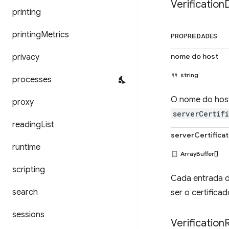
Verification
printing
printing
Metrics
PROPRIEDADES
nome do host
privacy
string
processes
O nome do host 
proxy
serverCertif
reading
List
serverCertifica
runtime
ArrayBuffer[]
scripting
Cada entrada de
search
ser o certificad
sessions
Verification