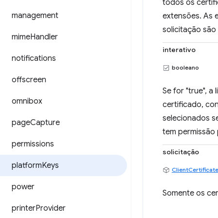
todos os certif
management
extensões. As 
solicitação são
mime
Handler
interativo
notifications
booleano
offscreen
Se for "true", 
omnibox
certificado, c
selecionados se
page
Capture
tem permissão 
permissions
solicitação
platform
Keys
ClientCertifica
power
Somente os cer
printer
Provider