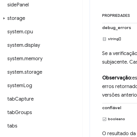
side
Panel
PROPRIEDADES
storage
debug_errors
system
.
cpu
string[]
system
.
display
Se a verificaçã
system
.
memory
subjacente. Caso
system
.
storage
Observação
:e
system
Log
erros retornad
versões anterio
tab
Capture
confiável
tab
Groups
booleano
tabs
O resultado da 