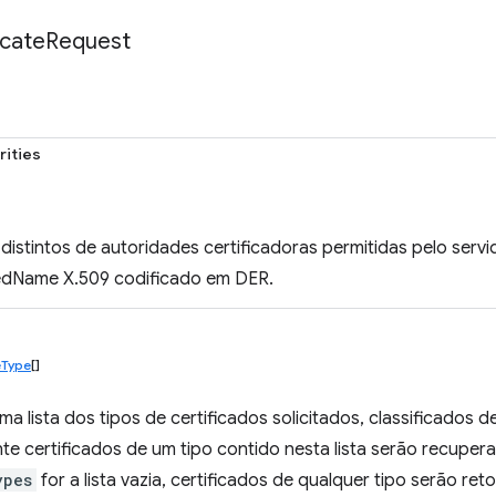
icate
Request
rities
distintos de autoridades certificadoras permitidas pelo servi
edName X.509 codificado em DER.
eType
[]
a lista dos tipos de certificados solicitados, classificados
te certificados de um tipo contido nesta lista serão recuper
ypes
for a lista vazia, certificados de qualquer tipo serão ret