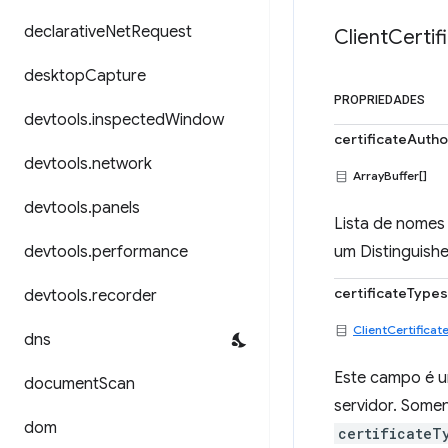
declarative
Net
Request
Client
Certif
desktop
Capture
PROPRIEDADES
devtools
.
inspected
Window
certificateAutho
devtools
.
network
ArrayBuffer[]
devtools
.
panels
Lista de nomes 
devtools
.
performance
um Distinguish
certificateTypes
devtools
.
recorder
ClientCertificat
dns
Este campo é um
document
Scan
servidor. Somen
dom
certificateT