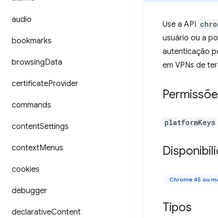
audio
Use a API
chro
usuário ou a po
bookmarks
autenticação pe
browsing
Data
em VPNs de ter
certificate
Provider
Permissõe
commands
platformKeys
content
Settings
context
Menus
Disponibil
cookies
Chrome 45 ou ma
debugger
Tipos
declarative
Content