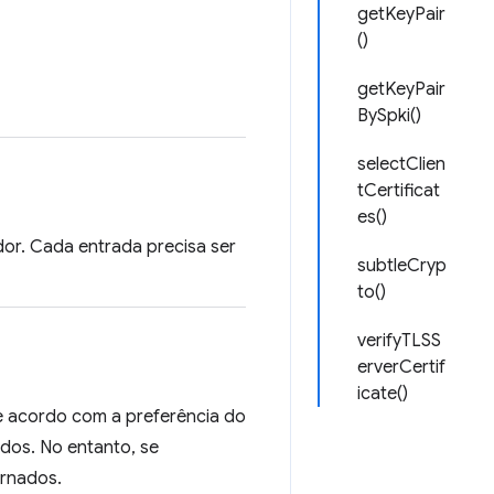
getKeyPair
()
getKeyPair
BySpki()
selectClien
tCertificat
es()
dor. Cada entrada precisa ser
subtleCryp
to()
verifyTLSS
erverCertif
icate()
 de acordo com a preferência do
ados. No entanto, se
ornados.