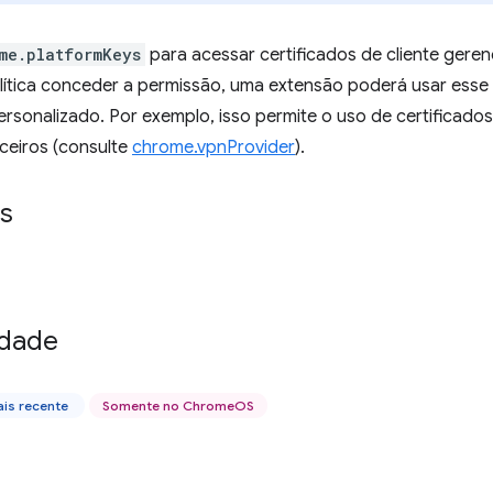
me.platformKeys
para acessar certificados de cliente geren
lítica conceder a permissão, uma extensão poderá usar esse 
rsonalizado. Por exemplo, isso permite o uso de certificado
ceiros (consulte
chrome.vpnProvider
).
s
idade
is recente
Somente no ChromeOS