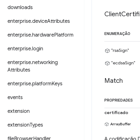
downloads
Client
Certif
enterprise
.
device
Attributes
ENUMERAÇÃO
enterprise
.
hardware
Platform
enterprise
.
login
"rsaSign"
enterprise
.
networking
"ecdsaSign"
Attributes
Match
enterprise
.
platform
Keys
events
PROPRIEDADES
extension
certificado
ArrayBuffer
extension
Types
file
Browser
Handler
A codificação D