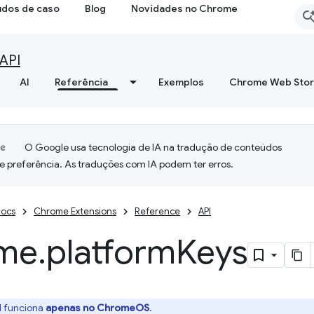
udos de caso
Blog
Novidades no Chrome
API
AI
Referência
Exemplos
Chrome Web Sto
O Google usa tecnologia de IA na tradução de conteúdos
e preferência. As traduções com IA podem ter erros.
ocs
Chrome Extensions
Reference
API
me
.
platform
Keys
I funciona
apenas no ChromeOS
.