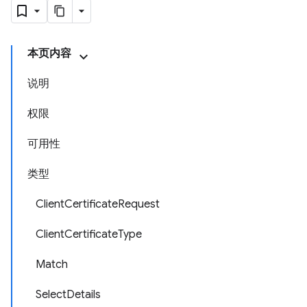
本页内容
说明
权限
可用性
类型
ClientCertificateRequest
ClientCertificateType
Match
SelectDetails