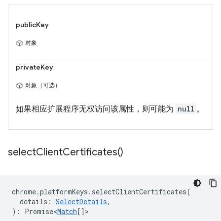
publicKey
对象
privateKey
对象（可选）
如果相应扩展程序无权访问该属性，则可能为
null
。
select
Client
Certificates(
)
chrome
.
platformKeys
.
selectClientCertificates
(
details
:
SelectDetails
,
)
:
Promise<
Match
[]
>