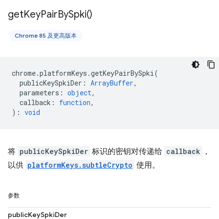
get
Key
Pair
By
Spki(
)
Chrome 85 及更高版本
chrome
.
platformKeys
.
getKeyPairBySpki
(
publicKeySpkiDer
:
ArrayBuffer
,
parameters
:
object
,
callback
:
function
,
)
:
void
将
publicKeySpkiDer
标识的密钥对传递给
callback
，
以供
platformKeys.subtleCrypto
使用。
参数
publicKeySpkiDer