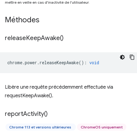
mettre en veille en cas d'inactivité de l'utilisateur.
Méthodes
release
Keep
Awake(
)
chrome
.
power
.
releaseKeepAwake
()
:
void
Libère une requête précédemment effectuée via
requestKeepAwake().
report
Activity(
)
Chrome 113 et versions ultérieures
ChromeOS uniquement