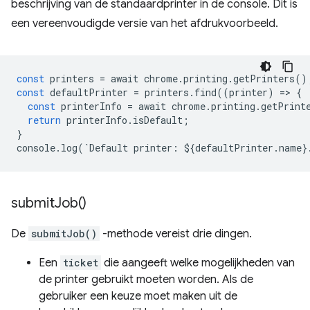
beschrijving van de standaardprinter in de console. Dit is
een vereenvoudigde versie van het afdrukvoorbeeld.
const
printers
=
await
chrome
.
printing
.
getPrinters
()
const
defaultPrinter
=
printers
.
find
((
printer
)
=
>
{
const
printerInfo
=
await
chrome
.
printing
.
getPrint
return
printerInfo
.
isDefault
;
}
console
.
log
(
`
Default
printer
:
$
{
defaultPrinter
.
name
}
submit
Job(
)
De
submitJob()
-methode vereist drie dingen.
Een
ticket
die aangeeft welke mogelijkheden van
de printer gebruikt moeten worden. Als de
gebruiker een keuze moet maken uit de