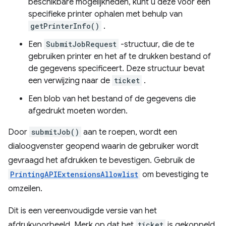
beschikbare mogelijkheden, kunt u deze voor een
specifieke printer ophalen met behulp van
getPrinterInfo()
.
Een
SubmitJobRequest
-structuur, die de te
gebruiken printer en het af te drukken bestand of
de gegevens specificeert. Deze structuur bevat
een verwijzing naar de
ticket
.
Een blob van het bestand of de gegevens die
afgedrukt moeten worden.
Door
submitJob()
aan te roepen, wordt een
dialoogvenster geopend waarin de gebruiker wordt
gevraagd het afdrukken te bevestigen. Gebruik de
PrintingAPIExtensionsAllowlist
om bevestiging te
omzeilen.
Dit is een vereenvoudigde versie van het
afdrukvoorbeeld. Merk op dat het
ticket
is gekoppeld