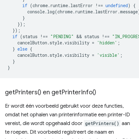
if
(
chrome
.
runtime
.
lastError
!==
undefined
)
{
console
.
log
(
chrome
.
runtime
.
lastError
.
message
}
});
});
if
(
status
!==
"PENDING"
 && 
status
!==
"IN_PROGRE
cancelButton
.
style
.
visibility
=
'hidden'
;
}
else
{
cancelButton
.
style
.
visibility
=
'visible'
;
}
}
get
Printers(
) en
get
Printer
Info(
)
Er wordt één voorbeeld gebruikt voor deze functies,
omdat het ophalen van printerinformatie een printer-ID
vereist, die wordt opgehaald door
getPrinters()
aan
te roepen. Dit voorbeeld registreert de naam en