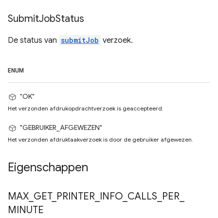
Submit
Job
Status
De status van
submitJob
verzoek.
ENUM
"OK"
Het verzonden afdrukopdrachtverzoek is geaccepteerd.
"GEBRUIKER_AFGEWEZEN"
Het verzonden afdruktaakverzoek is door de gebruiker afgewezen.
Eigenschappen
MAX
_
GET
_
PRINTER
_
INFO
_
CALLS
_
PER
_
MINUTE