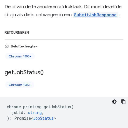
De id van de te annuleren afdruktaak. Dit moet dezelfde
id zijn als die is ontvangen in een
SubmitJobResponse
.
RETOURNEREN
Belofte<leegte>
Chroom 100+
get
Job
Status(
)
Chroom 135+
chrome
.
printing
.
getJobStatus
(
jobId
:
string
,
)
:
Promise<
JobStatus
>