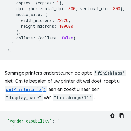
copies
:
{
copies
:
1
},
dpi
:
{
horizontal_dpi
:
300
,
vertical_dpi
:
300
},
media_size
:
{
width_microns
:
72320
,
height_microns
:
100000
},
collate
:
{
collate
:
false
}
}
};
Sommige printers ondersteunen de optie
"finishings"
niet. Om te bepalen of uw printer dit wel doet, roept u
getPrinterInfo()
aan en zoekt u naar een
"display_name"
van
"finishings/11"
.
"vendor_capability"
:
[
{