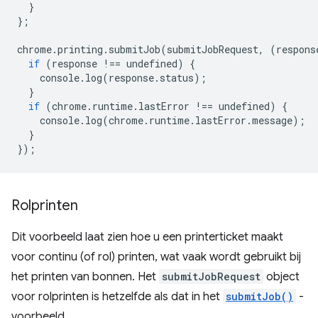
}
};
chrome
.
printing
.
submitJob
(
submitJobRequest
,
(
respons
if
(
response
!==
undefined
)
{
console
.
log
(
response
.
status
);
}
if
(
chrome
.
runtime
.
lastError
!==
undefined
)
{
console
.
log
(
chrome
.
runtime
.
lastError
.
message
);
}
});
Rolprinten
Dit voorbeeld laat zien hoe u een printerticket maakt
voor continu (of rol) printen, wat vaak wordt gebruikt bij
het printen van bonnen. Het
submitJobRequest
object
voor rolprinten is hetzelfde als dat in het
submitJob()
-
voorbeeld.