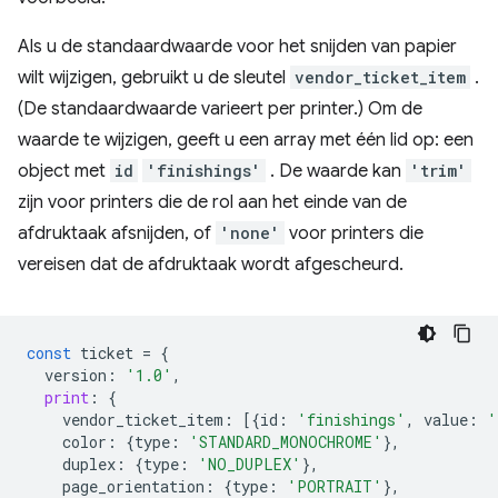
Als u de standaardwaarde voor het snijden van papier
wilt wijzigen, gebruikt u de sleutel
vendor_ticket_item
.
(De standaardwaarde varieert per printer.) Om de
waarde te wijzigen, geeft u een array met één lid op: een
object met
id
'finishings'
. De waarde kan
'trim'
zijn voor printers die de rol aan het einde van de
afdruktaak afsnijden, of
'none'
voor printers die
vereisen dat de afdruktaak wordt afgescheurd.
const
ticket
=
{
version
:
'1.0'
,
print
:
{
vendor_ticket_item
:
[{
id
:
'finishings'
,
value
:
'
color
:
{
type
:
'STANDARD_MONOCHROME'
},
duplex
:
{
type
:
'NO_DUPLEX'
},
page_orientation
:
{
type
:
'PORTRAIT'
},