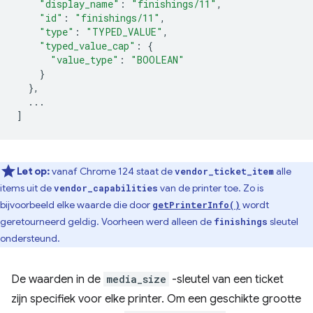
"display_name"
:
"finishings/11"
,
"id"
:
"finishings/11"
,
"type"
:
"TYPED_VALUE"
,
"typed_value_cap"
:
{
"value_type"
:
"BOOLEAN"
}
},
...
]
Let op:
vanaf Chrome 124 staat de
alle
vendor_ticket_item
items uit de
van de printer toe. Zo is
vendor_capabilities
bijvoorbeeld elke waarde die door
wordt
getPrinterInfo()
geretourneerd geldig. Voorheen werd alleen de
sleutel
finishings
ondersteund.
De waarden in de
media_size
-sleutel van een ticket
zijn specifiek voor elke printer. Om een ​​geschikte grootte