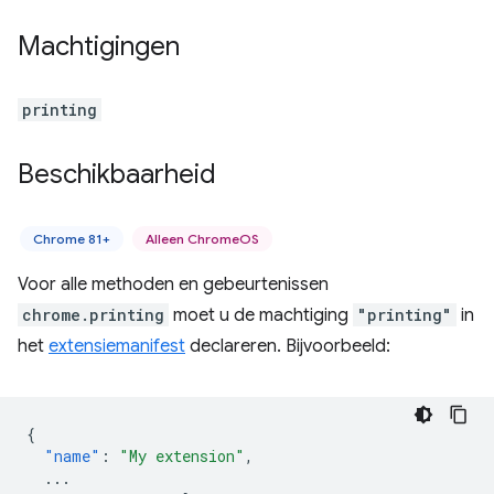
Machtigingen
printing
Beschikbaarheid
Chrome 81+
Alleen ChromeOS
Voor alle methoden en gebeurtenissen
chrome.printing
moet u de machtiging
"printing"
in
het
extensiemanifest
declareren. Bijvoorbeeld:
{
"name"
:
"My extension"
,
...