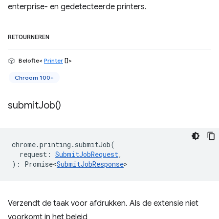
enterprise- en gedetecteerde printers.
RETOURNEREN
Belofte<
Printer
[]>
Chroom 100+
submit
Job(
)
chrome
.
printing
.
submitJob
(
request
:
SubmitJobRequest
,
)
:
Promise<
SubmitJobResponse
>
Verzendt de taak voor afdrukken. Als de extensie niet
voorkomt in het beleid