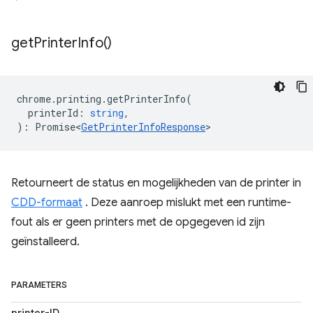
get
Printer
Info(
)
chrome
.
printing
.
getPrinterInfo
(
printerId
:
string
,
)
:
Promise<
GetPrinterInfoResponse
>
Retourneert de status en mogelijkheden van de printer in
CDD-formaat
. Deze aanroep mislukt met een runtime-
fout als er geen printers met de opgegeven id zijn
geïnstalleerd.
PARAMETERS
printer-ID