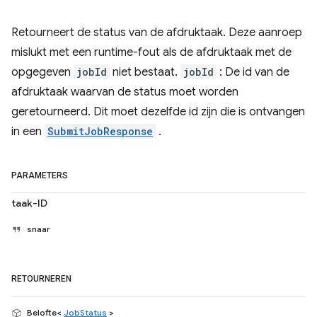
Retourneert de status van de afdruktaak. Deze aanroep
mislukt met een runtime-fout als de afdruktaak met de
opgegeven
jobId
niet bestaat.
jobId
: De id van de
afdruktaak waarvan de status moet worden
geretourneerd. Dit moet dezelfde id zijn die is ontvangen
in een
SubmitJobResponse
.
PARAMETERS
taak-ID
snaar
RETOURNEREN
Belofte<
JobStatus
>