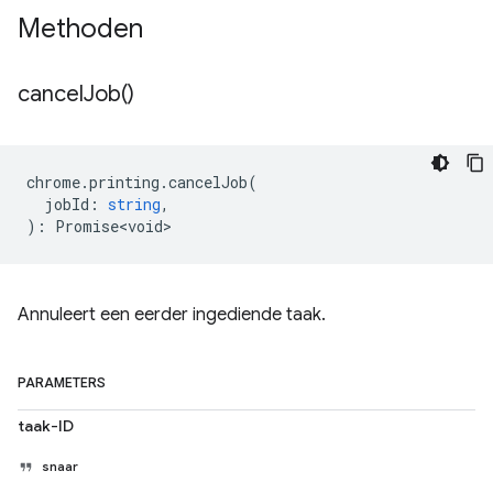
Methoden
cancel
Job(
)
chrome
.
printing
.
cancelJob
(
jobId
:
string
,
)
:
Promise<void>
Annuleert een eerder ingediende taak.
PARAMETERS
taak-ID
snaar