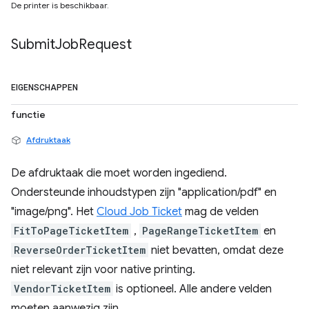
De printer is beschikbaar.
Submit
Job
Request
EIGENSCHAPPEN
functie
Afdruktaak
De afdruktaak die moet worden ingediend.
Ondersteunde inhoudstypen zijn "application/pdf" en
"image/png". Het
Cloud Job Ticket
mag de velden
FitToPageTicketItem
,
PageRangeTicketItem
en
ReverseOrderTicketItem
niet bevatten, omdat deze
niet relevant zijn voor native printing.
VendorTicketItem
is optioneel. Alle andere velden
moeten aanwezig zijn.