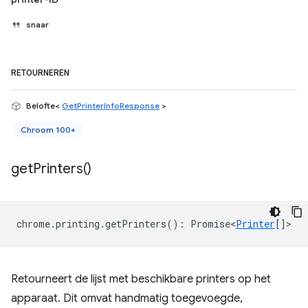
snaar
RETOURNEREN
Belofte<
GetPrinterInfoResponse
>
Chroom 100+
get
Printers(
)
chrome
.
printing
.
getPrinters
()
:
Promise<
Printer
[]
>
Retourneert de lijst met beschikbare printers op het
apparaat. Dit omvat handmatig toegevoegde,