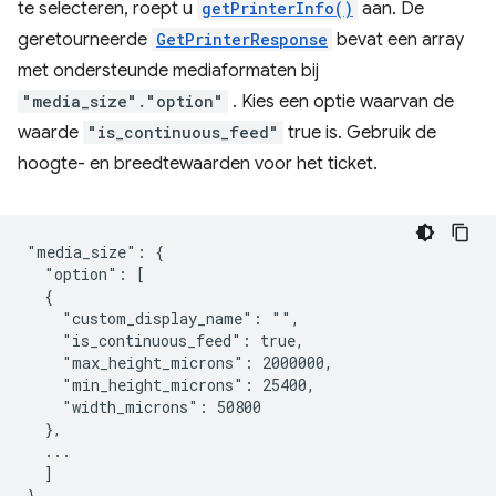
te selecteren, roept u
getPrinterInfo()
aan. De
geretourneerde
GetPrinterResponse
bevat een array
met ondersteunde mediaformaten bij
"media_size"."option"
. Kies een optie waarvan de
waarde
"is_continuous_feed"
true is. Gebruik de
hoogte- en breedtewaarden voor het ticket.
"media_size": {

  "option": [

  {

    "custom_display_name": "",

    "is_continuous_feed": true,

    "max_height_microns": 2000000,

    "min_height_microns": 25400,

    "width_microns": 50800

  },

  ...

  ]
