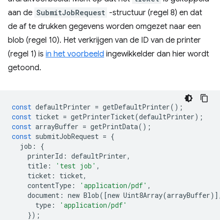
aan de
SubmitJobRequest
-structuur (regel 8) en dat
de af te drukken gegevens worden omgezet naar een
blob (regel 10). Het verkrijgen van de ID van de printer
(regel 1) is
in het voorbeeld
ingewikkelder dan hier wordt
getoond.
const
defaultPrinter
=
getDefaultPrinter
();
const
ticket
=
getPrinterTicket
(
defaultPrinter
);
const
arrayBuffer
=
getPrintData
();
const
submitJobRequest
=
{
job
:
{
printerId
:
defaultPrinter
,
title
:
'test job'
,
ticket
:
ticket
,
contentType
:
'application/pdf'
,
document
:
new
Blob
([
new
Uint8Array
(
arrayBuffer
)]
type
:
'application/pdf'
});