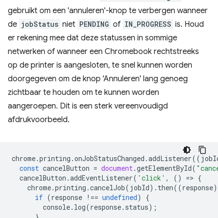
gebruikt om een ​​'annuleren'-knop te verbergen wanneer
de
jobStatus
niet
PENDING
of
IN_PROGRESS
is. Houd
er rekening mee dat deze statussen in sommige
netwerken of wanneer een Chromebook rechtstreeks
op de printer is aangesloten, te snel kunnen worden
doorgegeven om de knop 'Annuleren' lang genoeg
zichtbaar te houden om te kunnen worden
aangeroepen. Dit is een sterk vereenvoudigd
afdrukvoorbeeld.
chrome
.
printing
.
onJobStatusChanged
.
addListener
((
jobI
const
cancelButton
=
document
.
getElementById
(
"canc
cancelButton
.
addEventListener
(
'click'
,
()
=
>
{
chrome
.
printing
.
cancelJob
(
jobId
).
then
((
response
)
if
(
response
!==
undefined
)
{
console
.
log
(
response
.
status
);
}