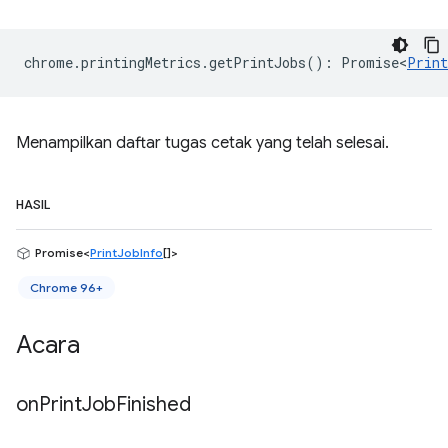
chrome
.
printingMetrics
.
getPrintJobs
()
:
Promise<
Print
Menampilkan daftar tugas cetak yang telah selesai.
HASIL
Promise<
PrintJobInfo
[]>
Chrome 96+
Acara
on
Print
Job
Finished