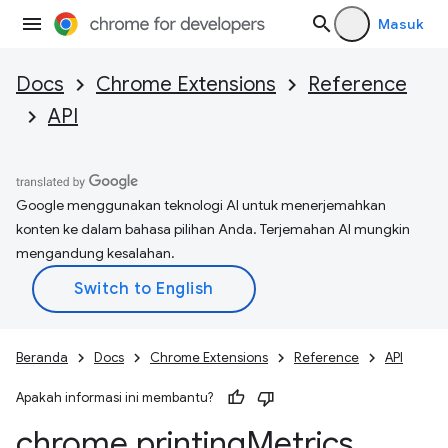
Masuk
Docs
Chrome Extensions
Reference
API
Google menggunakan teknologi AI untuk menerjemahkan
konten ke dalam bahasa pilihan Anda. Terjemahan AI mungkin
mengandung kesalahan.
Beranda
Docs
Chrome Extensions
Reference
API
Apakah informasi ini membantu?
chrome
.
printing
Metrics