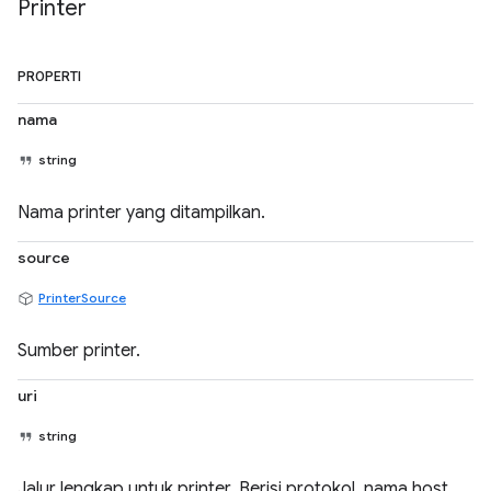
Printer
PROPERTI
nama
string
Nama printer yang ditampilkan.
source
PrinterSource
Sumber printer.
uri
string
Jalur lengkap untuk printer. Berisi protokol, nama host,