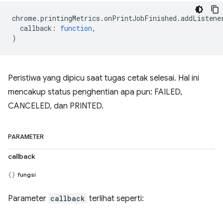
chrome
.
printingMetrics
.
onPrintJobFinished
.
addListene
callback
:
function
,
)
Peristiwa yang dipicu saat tugas cetak selesai. Hal ini
mencakup status penghentian apa pun: FAILED,
CANCELED, dan PRINTED.
PARAMETER
callback
fungsi
Parameter
callback
terlihat seperti: