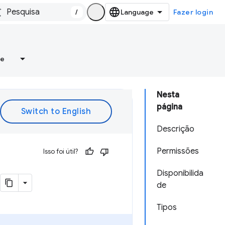
/
Fazer login
re
Nesta
página
Descrição
Permissões
Isso foi útil?
Disponibilida
de
Tipos