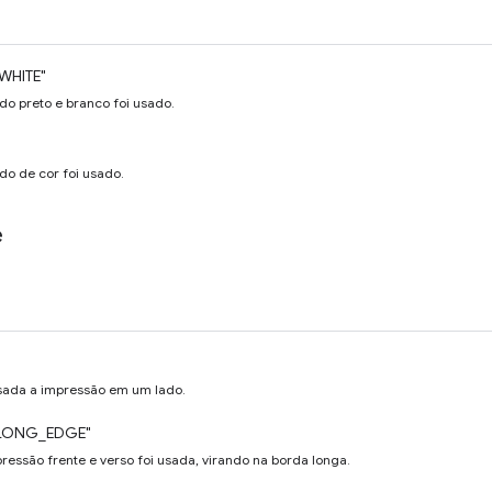
WHITE"
do preto e branco foi usado.
do de cor foi usado.
e
usada a impressão em um lado.
LONG_EDGE"
ressão frente e verso foi usada, virando na borda longa.