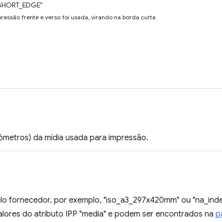
SHORT_EDGE"
ressão frente e verso foi usada, virando na borda curta.
rômetros) da mídia usada para impressão.
elo fornecedor, por exemplo, "iso_a3_297x420mm" ou "na_inde
valores do atributo IPP "media" e podem ser encontrados na
p