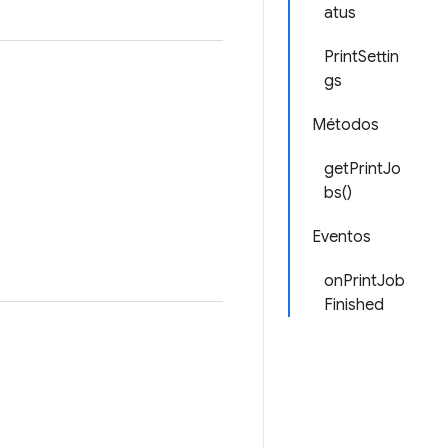
atus
PrintSettin
gs
Métodos
getPrintJo
bs()
Eventos
onPrintJob
Finished