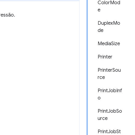
ColorMod
e
ressão.
DuplexMo
de
MediaSize
Printer
PrinterSou
rce
PrintJobInf
o
PrintJobSo
urce
PrintJobSt