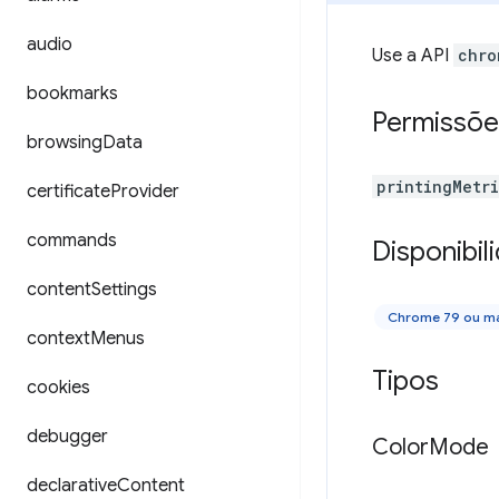
audio
Use a API
chro
bookmarks
Permissõe
browsing
Data
printingMetr
certificate
Provider
commands
Disponibil
content
Settings
Chrome 79 ou ma
context
Menus
Tipos
cookies
debugger
Color
Mode
declarative
Content