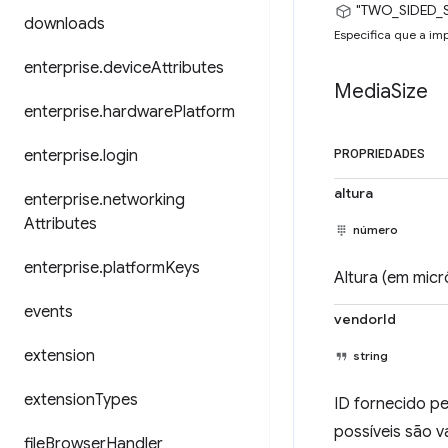
"TWO_SIDED_
downloads
Especifica que a imp
enterprise
.
device
Attributes
Media
Size
enterprise
.
hardware
Platform
enterprise
.
login
PROPRIEDADES
altura
enterprise
.
networking
Attributes
número
enterprise
.
platform
Keys
Altura (em mic
events
vendorId
extension
string
extension
Types
ID fornecido p
possíveis são 
file
Browser
Handler