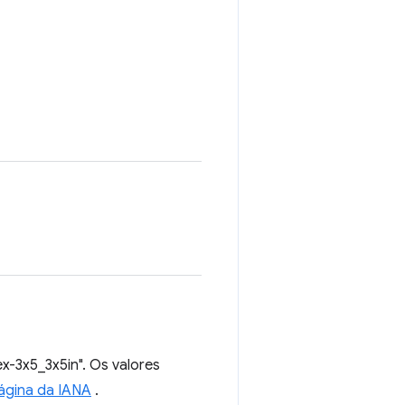
x-3x5_3x5in". Os valores
ágina da IANA
.