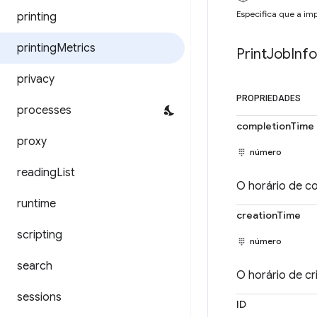
Especifica que a imp
printing
printing
Metrics
Print
Job
Info
privacy
PROPRIEDADES
processes
completionTime
proxy
número
reading
List
O horário de c
runtime
creationTime
scripting
número
search
O horário de cr
sessions
ID