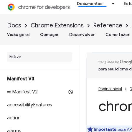
Documentos
Est
Docs
Chrome Extensions
Reference
Visão geral
Começar
Desenvolver
Como fazer
para seu idioma d
Manifest V3
Página inicial
D
➡ Manifest V2
chro
accessibility
Features
action
Importante
:essa AP
alarms