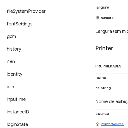
largura
file
System
Provider
número
font
Settings
Largura (em mi
gcm
Printer
history
i18n
PROPRIEDADES
identity
nome
idle
string
input
.
ime
Nome de exibiç
instance
ID
source
login
State
PrinterSource