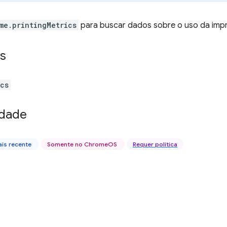
me.printingMetrics
para buscar dados sobre o uso da imp
s
ics
idade
is recente
Somente no ChromeOS
Requer política