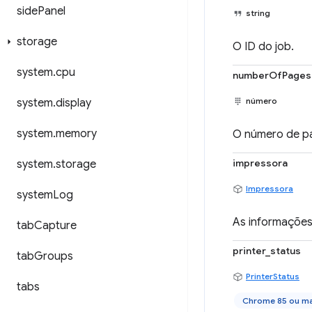
side
Panel
string
storage
O ID do job.
system
.
cpu
numberOfPages
número
system
.
display
system
.
memory
O número de p
impressora
system
.
storage
Impressora
system
Log
As informações
tab
Capture
printer_status
tab
Groups
PrinterStatus
tabs
Chrome 85 ou ma