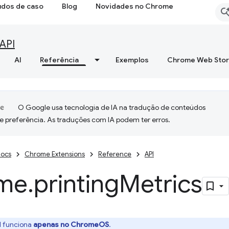
udos de caso
Blog
Novidades no Chrome
API
AI
Referência
Exemplos
Chrome Web Sto
O Google usa tecnologia de IA na tradução de conteúdos
e preferência. As traduções com IA podem ter erros.
ocs
Chrome Extensions
Reference
API
me
.
printing
Metrics
I funciona
apenas no ChromeOS
.