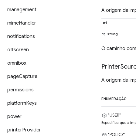
management
A origem da im
mime
Handler
uri
string
notifications
O caminho comp
offscreen
omnibox
Printer
Sour
page
Capture
A origem da im
permissions
ENUMERAÇÃO
platform
Keys
"USER"
power
Especifica que a imp
printer
Provider
"POLICY"