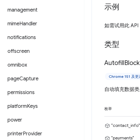
示例
management
mime
Handler
如需试用此 AP
notifications
类型
offscreen
Autofill
Bloc
omnibox
Chrome 151 及
page
Capture
自动填充数据类
permissions
platform
Keys
枚举
power
"contact_info"
printer
Provider
"payments"