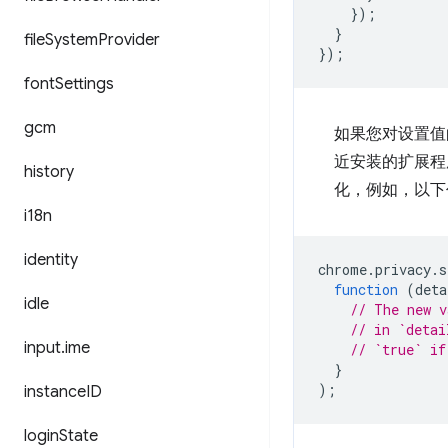
});
}
file
System
Provider
});
font
Settings
gcm
如果您对设置值
近安装的扩展程
history
化，例如，以下
i18n
identity
chrome
.
privacy
.
s
function
(
deta
idle
// The new v
// in `detai
input
.
ime
// `true` if
}
);
instance
ID
login
State