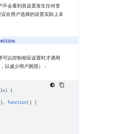
”），那么用户不会看到其设置发生任何变
建议在用户选择的设置实际上未
。
Setting
序可以控制相应设置时才调用
，以减少用户困惑）：
ils
)
{
},
function
()
{