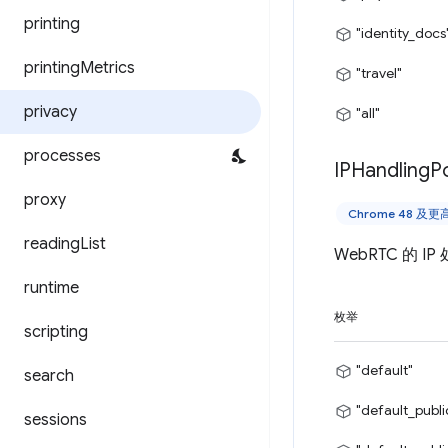
printing
"identity_docs
printing
Metrics
"travel"
privacy
"all"
processes
IPHandling
Po
proxy
Chrome 48 及
reading
List
WebRTC 的 I
runtime
枚举
scripting
"default"
search
"default_publ
sessions