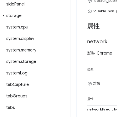
"default_publi
side
Panel
"disable_non_
storage
属性
system
.
cpu
system
.
display
network
system
.
memory
影响 Chrom
system
.
storage
类型
system
Log
对象
tab
Capture
tab
Groups
属性
tabs
networkPredicti