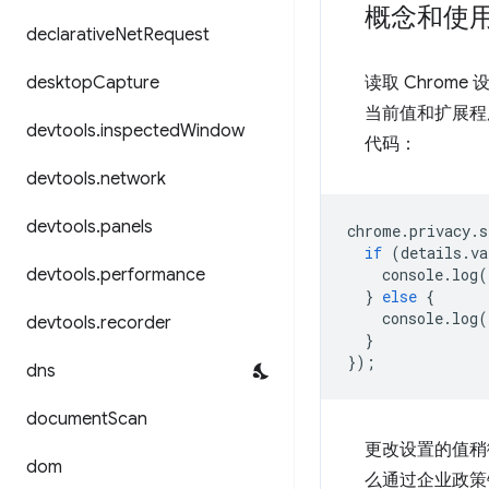
概念和使
declarative
Net
Request
desktop
Capture
读取 Chro
当前值和扩展程
devtools
.
inspected
Window
代码：
devtools
.
network
devtools
.
panels
chrome
.
privacy
.
s
if
(
details
.
va
devtools
.
performance
console
.
log
(
}
else
{
console
.
log
(
devtools
.
recorder
}
});
dns
document
Scan
更改设置的值稍
dom
么通过企业政策