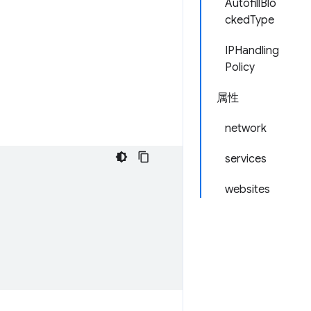
AutofillBlo
ckedType
IPHandling
Policy
属性
network
services
websites