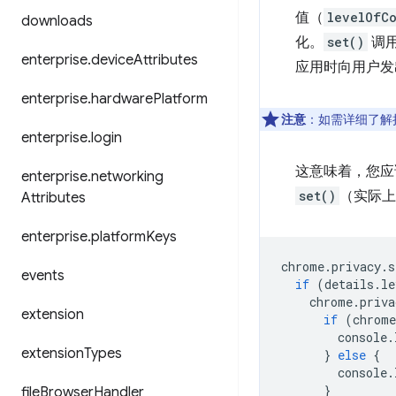
值（
levelOfCo
downloads
化。
set()
调
enterprise
.
device
Attributes
应用时向用户发
enterprise
.
hardware
Platform
注意
：如需详细了解
enterprise
.
login
这意味着，您
enterprise
.
networking
set()
（实际上
Attributes
enterprise
.
platform
Keys
chrome
.
privacy
.
s
events
if
(
details
.
le
chrome
.
priva
extension
if
(
chrome
console
.
extension
Types
}
else
{
console
.
}
file
Browser
Handler