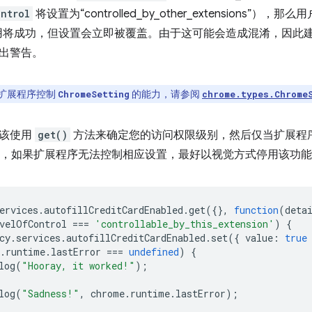
ntrol
将设置为“controlled_by_other_extensions
用将成功，但设置会立即被覆盖。由于这可能会造成混淆，因此
出警告。
扩展程序控制
的能力，请参阅
ChromeSetting
chrome.types.Chrome
应该使用
get()
方法来确定您的访问权限级别，然后仅当扩展程
，如果扩展程序无法控制相应设置，最好以视觉方式停用该功能
ervices
.
autofillCreditCardEnabled
.
get
({},
function
(
deta
velOfControl
===
'controllable_by_this_extension'
)
{
cy
.
services
.
autofillCreditCardEnabled
.
set
({
value
:
true
.
runtime
.
lastError
===
undefined
)
{
log
(
"Hooray, it worked!"
);
log
(
"Sadness!"
,
chrome
.
runtime
.
lastError
);