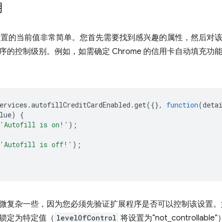
用
me 设置的当前值非常简单。您首先需要找到感兴趣的属性，然后对
序的控制级别。例如，如需确定 Chrome 的信用卡自动填充
ervices
.
autofillCreditCardEnabled
.
get
({},
function
(
deta
lue
)
{
'Autofill is on!'
);
'Autofill is off!'
);
微复杂一些，因为您必须先验证扩展程序是否可以控制该设置。
锁定为特定值（
levelOfControl
将设置为“not_controll