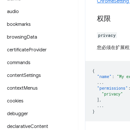
ChromeSettin
audio
权限
bookmarks
privacy
browsing
Data
您必须在扩展程
certificate
Provider
commands
{
content
Settings
"name"
:
"My e
...
context
Menus
"permissions"
"privacy"
],
cookies
...
}
debugger
declarative
Content