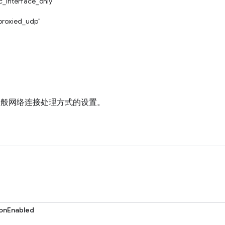
c_interface_only"
proxied_udp"
e 一般网络连接处理方式的设置。
onEnabled