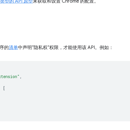
g 类型的 API 原型
来获取和设置 Chrome 的配置。
序的
清单
中声明“隐私权”权限，才能使用该 API。例如：
xtension"
,
:
[