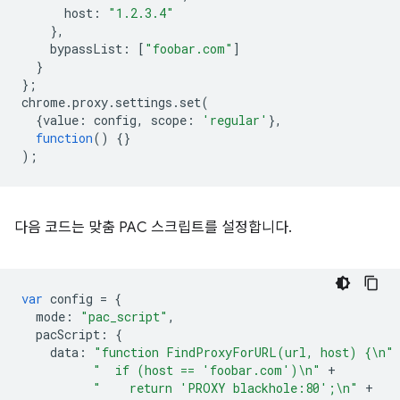
host
:
"1.2.3.4"
},
bypassList
:
[
"foobar.com"
]
}
};
chrome
.
proxy
.
settings
.
set
(
{
value
:
config
,
scope
:
'regular'
},
function
()
{}
);
다음 코드는 맞춤 PAC 스크립트를 설정합니다.
var
config
=
{
mode
:
"pac_script"
,
pacScript
:
{
data
:
"function FindProxyForURL(url, host) {\n"
"  if (host == 'foobar.com')\n"
+
"    return 'PROXY blackhole:80';\n"
+