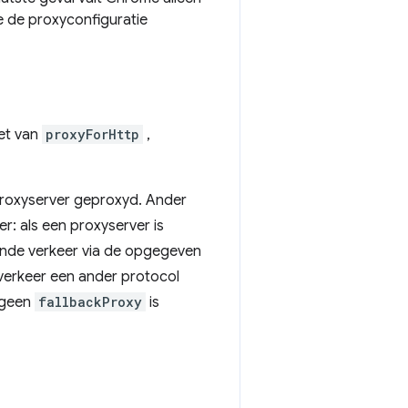
ie de proxyconfiguratie
et van
proxyForHttp
,
proxyserver geproxyd. Ander
er: als een proxyserver is
ende verkeer via de opgegeven
 verkeer een ander protocol
r geen
fallbackProxy
is