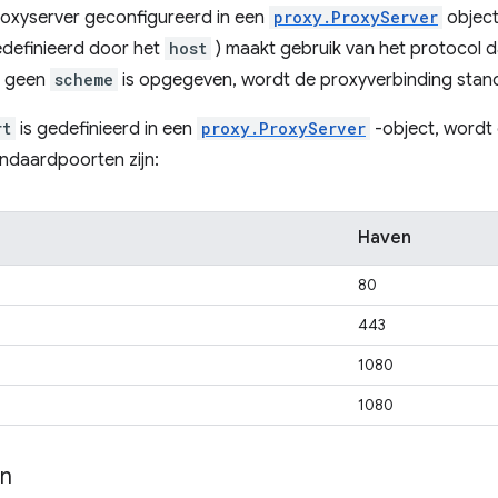
roxyserver geconfigureerd in een
proxy.ProxyServer
object
edefinieerd door het
host
) maakt gebruik van het protocol da
r geen
scheme
is opgegeven, wordt de proxyverbinding stan
rt
is gedefinieerd in een
proxy.ProxyServer
-object, wordt 
ndaardpoorten zijn:
Haven
80
443
1080
1080
en