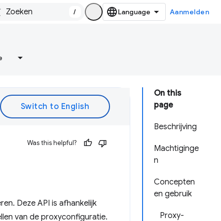
/
Aanmelden
e
On this
page
Beschrijving
Was this helpful?
Machtiginge
n
Concepten
en gebruik
en. Deze API is afhankelijk
Proxy-
llen van de proxyconfiguratie.