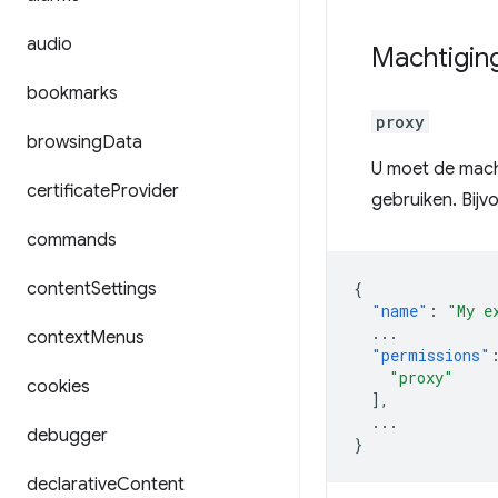
audio
Machtigin
bookmarks
proxy
browsing
Data
U moet de mach
certificate
Provider
gebruiken. Bijv
commands
content
Settings
{
"name"
:
"My e
...
context
Menus
"permissions"
"proxy"
cookies
],
...
debugger
}
declarative
Content