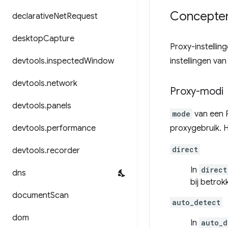
Concepten
declarative
Net
Request
desktop
Capture
Proxy-instellin
devtools
.
inspected
Window
instellingen va
devtools
.
network
Proxy-modi
devtools
.
panels
mode
van een 
devtools
.
performance
proxygebruik. 
direct
devtools
.
recorder
In
direct
dns
bij betrok
document
Scan
auto_detect
dom
In
auto_d