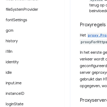
terug op d
file
System
Provider
beïnvloed
font
Settings
Proxyregels
gcm
Het
proxy.Pro
history
proxyForHttp
i18n
In het eerste 
verkeer wordt di
identity
geconfigureerd
idle
server geproxyd
gebruikt dan H
input
.
ime
opgegeven, wor
instance
ID
Proxyserver
login
State