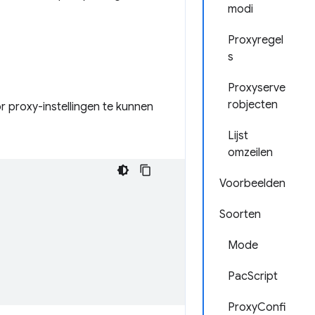
modi
Proxyregel
s
Proxyserve
robjecten
 proxy-instellingen te kunnen
Lijst
omzeilen
Voorbeelden
Soorten
Mode
PacScript
ProxyConfi