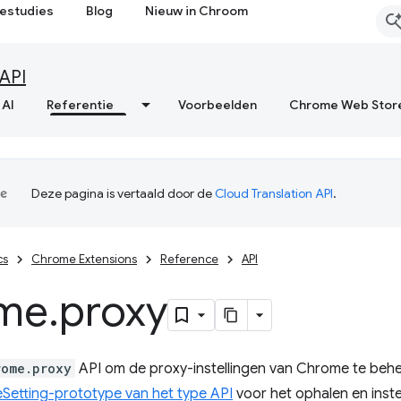
estudies
Blog
Nieuw in Chroom
API
 AI
Referentie
Voorbeelden
Chrome Web Stor
Deze pagina is vertaald door de
Cloud Translation API
.
cs
Chrome Extensions
Reference
API
me
.
proxy
rome.proxy
API om de proxy-instellingen van Chrome te beher
etting-prototype van het type API
voor het ophalen en inste