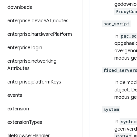
gedownlo
downloads
ProxyCo
enterprise
.
device
Attributes
pac_script
enterprise
.
hardware
Platform
In
pac_sc
opgehaald
enterprise
.
login
overgenom
modus gee
enterprise
.
networking
Attributes
fixed_server
enterprise
.
platform
Keys
In de mo
object. D
events
modus gee
extension
system
In
system
extension
Types
geen verd
file
Browser
Handler
system
an