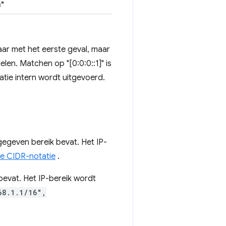
m"
baar met het eerste geval, maar
elen. Matchen op "[0:0:0::1]" is
atie intern wordt uitgevoerd.
gegeven bereik bevat. Het IP-
e CIDR-notatie
.
bevat. Het IP-bereik wordt
68.1.1/16",