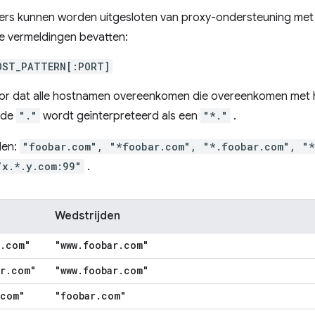
rvers kunnen worden uitgesloten van proxy-ondersteuning me
e vermeldingen bevatten:
OST_PATTERN[:PORT]
or dat alle hostnamen overeenkomen die overeenkomen met
nde
"."
wordt geïnterpreteerd als een
"*."
.
den:
"foobar.com", "*foobar.com", "*.foobar.com", "*
/x.*.y.com:99"
.
Wedstrijden
.
com"
"www
.
foobar
.
com"
r
.
com"
"www
.
foobar
.
com"
com"
"foobar
.
com"