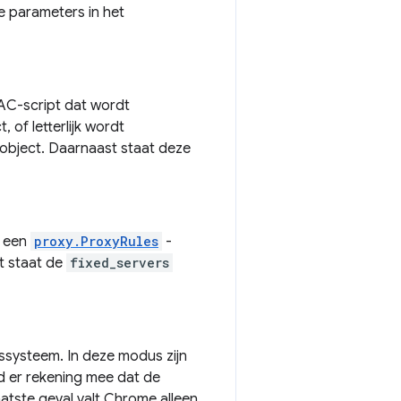
e parameters in het
AC-script dat wordt
, of letterlijk wordt
object. Daarnaast staat deze
n een
proxy.ProxyRules
-
t staat de
fixed_servers
systeem. In deze modus zijn
 er rekening mee dat de
aatste geval valt Chrome alleen