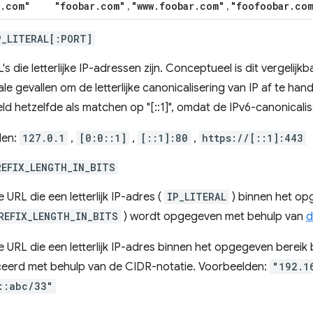
.
com"
"foobar
.
com"
"www
.
foobar
.
com"
"foofoobar
.
co
,
,
P_LITERAL[:PORT]
s die letterlijke IP-adressen zijn. Conceptueel is dit vergelijk
le gevallen om de letterlijke canonicalisering van IP af te hand
ld hetzelfde als matchen op "[::1]", omdat de IPv6-canonicalis
den:
127.0.1
,
[0:0::1]
,
[::1]:80
,
https://[::1]:443
REFIX_LENGTH_IN_BITS
 URL die een letterlijk IP-adres (
IP_LITERAL
) binnen het op
REFIX_LENGTH_IN_BITS
) wordt opgegeven met behulp van
d
 URL die een letterlijk IP-adres binnen het opgegeven bereik 
ceerd met behulp van de CIDR-notatie. Voorbeelden:
"192.1
::abc/33"