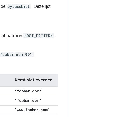
t de
bypassList
. Deze lijst
 het patroon
HOST_PATTERN
.
foobar.com:99",
Komt niet overeen
"foobar
.
com"
"foobar
.
com"
"www
.
foobar
.
com"