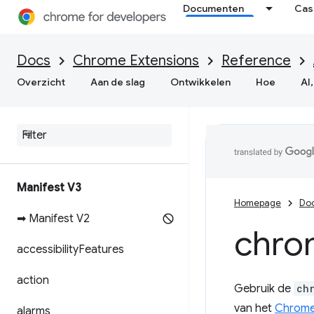
Documenten
Cas
Docs
Chrome Extensions
Reference
Overzicht
Aan de slag
Ontwikkelen
Hoe
AI,
Manifest V3
Homepage
Do
➡ Manifest V2
chro
accessibility
Features
action
Gebruik de
ch
van het
ChromeS
alarms