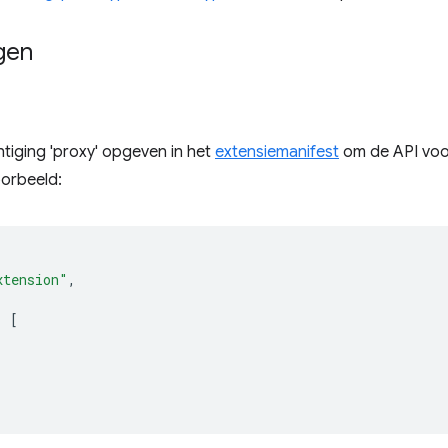
gen
tiging 'proxy' opgeven in het
extensiemanifest
om de API voor
oorbeeld:
xtension"
,
:
[