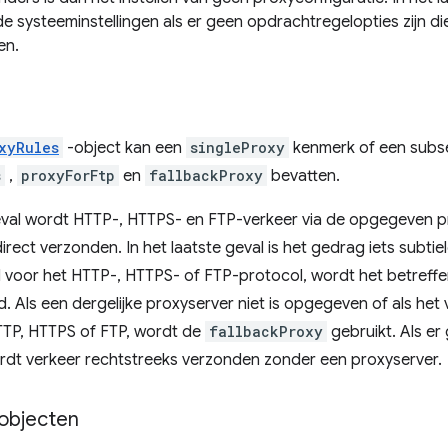
e systeeminstellingen als er geen opdrachtregelopties zijn d
en.
xyRules
-object kan een
singleProxy
kenmerk of een subs
s
,
proxyForFtp
en
fallbackProxy
bevatten.
geval wordt HTTP-, HTTPS- en FTP-verkeer via de opgegeven 
rect verzonden. In het laatste geval is het gedrag iets subtiel
 voor het HTTP-, HTTPS- of FTP-protocol, wordt het betreff
. Als een dergelijke proxyserver niet is opgegeven of als het
TTP, HTTPS of FTP, wordt de
fallbackProxy
gebruikt. Als e
dt verkeer rechtstreeks verzonden zonder een proxyserver.
objecten