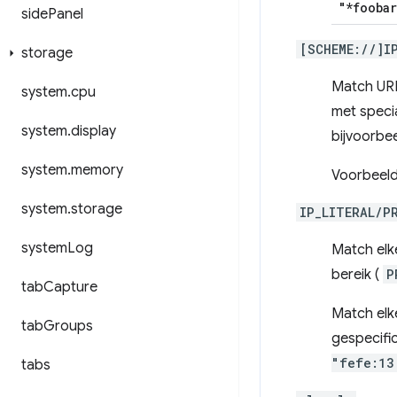
"*foobar
side
Panel
[SCHEME://]I
storage
Match URL'
system
.
cpu
met specia
system
.
display
bijvoorbee
system
.
memory
Voorbeel
system
.
storage
IP_LITERAL/P
system
Log
Match elke
bereik (
P
tab
Capture
Match elke
tab
Groups
gespecifi
"fefe:13
tabs