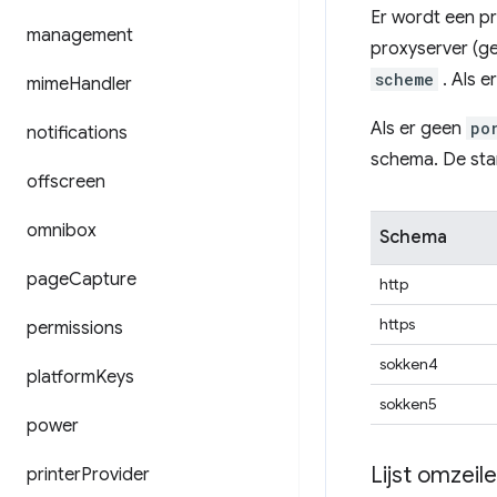
Er wordt een p
management
proxyserver (g
scheme
. Als e
mime
Handler
Als er geen
po
notifications
schema. De sta
offscreen
omnibox
Schema
page
Capture
http
https
permissions
sokken4
platform
Keys
sokken5
power
Lijst omzeil
printer
Provider