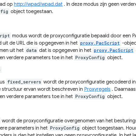
ad op
http://wpad/wpad.dat
. In deze modus zijn geen verder
nfig
object toegestaan.
ript
modus wordt de proxyconfiguratie bepaald door een P
 uit de URL die is opgegeven in het
proxy.PacScript
-object
en uit het
data
dat is opgegeven in het
proxy.PacScript
n verdere parameters toe in het
ProxyConfig
object.
s
dus
fixed_servers
wordt de proxyconfiguratie gecodeerd i
e structuur ervan wordt beschreven in
Proxyregels
. Daarnaas
n verdere parameters toe in het
ProxyConfig
object.
wordt de proxyconfiguratie overgenomen van het besturings
ere parameters in het
ProxyConfig
object toegestaan. Houd
ders is dan het instellen van geen proxyconfiguratie. In het l