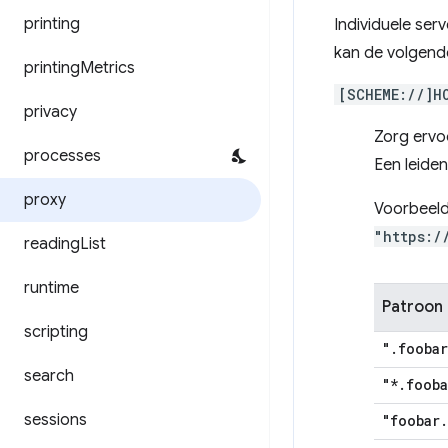
printing
Individuele se
kan de volgend
printing
Metrics
[SCHEME://]H
privacy
Zorg ervo
processes
Een leide
proxy
Voorbeel
"https:/
reading
List
runtime
Patroon
scripting
"
.
foobar
search
"*
.
fooba
sessions
"foobar
.