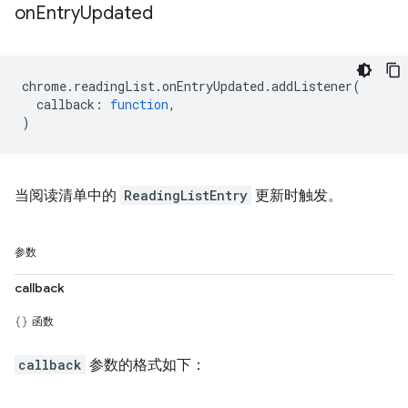
on
Entry
Updated
chrome
.
readingList
.
onEntryUpdated
.
addListener
(
callback
:
function
,
)
当阅读清单中的
ReadingListEntry
更新时触发。
参数
callback
函数
callback
参数的格式如下：