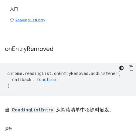
入口
ReadingListEntry
on
Entry
Removed
chrome
.
readingList
.
onEntryRemoved
.
addListener
(
callback
:
function
,
)
当
ReadingListEntry
从阅读清单中移除时触发。
参数