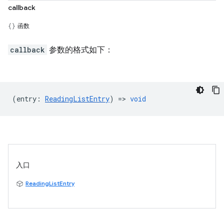
callback
函数
callback
参数的格式如下：
(
entry
:
ReadingListEntry
) =>
void
入口
ReadingListEntry