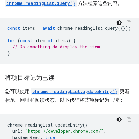
chrome.readingList.query()
方法检索这些内容。
const
items
=
await
chrome
.
readingList
.
query
({});
for
(
const
item
of
items
)
{
// Do something do display the item
}
将项目标记为已读
您可以使用
chrome.readingList.updateEntry()
更新
标题、网址和阅读状态。以下代码将某项标记为已读：
chrome
.
readingList
.
updateEntry
({
url
:
"https://developer.chrome.com/"
,
hasBeenRead
:
true