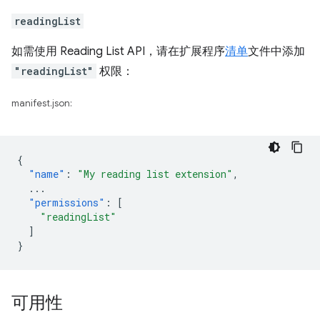
readingList
如需使用 Reading List API，请在扩展程序
清单
文件中添加
"readingList"
权限：
manifest.json:
{
"name"
:
"My reading list extension"
,
...
"permissions"
:
[
"readingList"
]
}
可用性