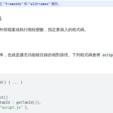
定
和
屬性。
"frameIds"
"allFrames"
碼
外部檔案或執行階段變數，指定要插入的程式碼。
串，也就是擴充功能根目錄的相對路徑。下列程式碼會將
scrip
d
()
{
...
}
pt
({
tabId
:
getTabId
()},
"script.js"
],