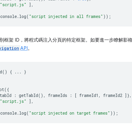
"script.js"
],
console
.
log
(
"script injected in all frames"
));
別框架 ID，將程式碼注入分頁的特定框架。如要進一步瞭解影格 
vigation
API
。
d
()
{
...
}
pt
({
tabId
:
getTabId
(),
frameIds
:
[
frameId1
,
frameId2
]},
"script.js"
],
console
.
log
(
"script injected on target frames"
));