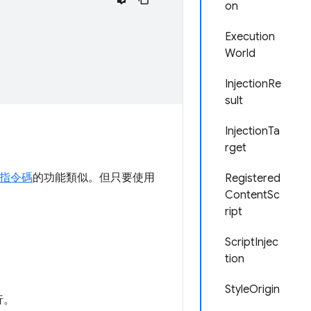
on
Execution
World
InjectionRe
sult
InjectionTa
rget
指令碼
的功能類似。但只要使用
Registered
ContentSc
ript
ScriptInjec
tion
StyleOrigin
行。