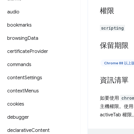
權限
audio
bookmarks
scripting
browsing
Data
保留期限
certificate
Provider
Chrome 88 以
commands
content
Settings
資訊清單
context
Menus
如要使用
chro
cookies
主機權限。使
activeTab 權限
debugger
declarative
Content