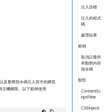
注入目標
注入的程式
碼
處理結果
範例
取消註冊所
有動態內容
指令碼
類型
以及要將指令碼注入其中的網頁
時主機權限。以下範例使用
ContentSc
riptFilter
CSSInjecti