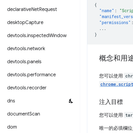
{
declarative
Net
Request
"name"
:
"Scri
"manifest_ver
desktop
Capture
"permissions"
...
}
devtools
.
inspected
Window
devtools
.
network
概念和用
devtools
.
panels
devtools
.
performance
您可以使用
chr
chrome.scrip
devtools
.
recorder
dns
注入目標
document
Scan
您可以使用
tar
dom
唯一的必填欄