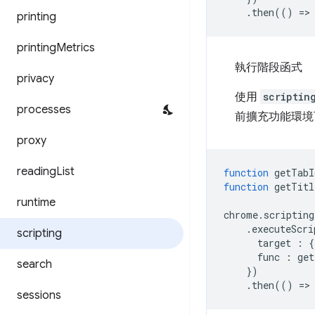
.
then
(()
=
>
printing
printing
Metrics
執行階段函式
privacy
使用
scriptin
processes
前擴充功能環境
proxy
reading
List
function
getTabI
function
getTitl
runtime
chrome
.
scripting
.
executeScri
scripting
target
:
{
func
:
get
search
})
.
then
(()
=
>
sessions