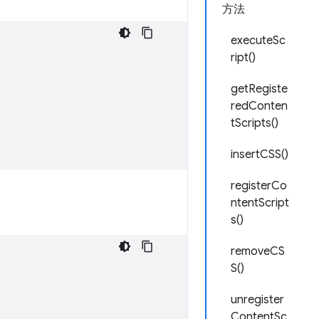
方法
executeSc
ript()
getRegiste
redConten
tScripts()
insertCSS()
registerCo
ntentScript
s()
removeCS
S()
unregister
ContentSc