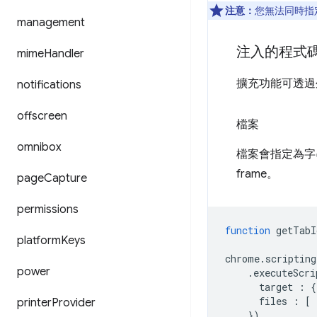
注意：
您無法同時指
management
注入的程式
mime
Handler
擴充功能可透過
notifications
offscreen
檔案
omnibox
檔案會指定為字
frame。
page
Capture
permissions
function
getTabI
platform
Keys
chrome
.
scripting
power
.
executeScri
target
:
{
files
:
[
printer
Provider
})