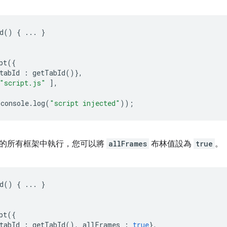
d
()
{
...
}
pt
({
tabId
:
getTabId
()},
"script.js"
],
console
.
log
(
"script injected"
));
的所有框架中執行，您可以將
allFrames
布林值設為
true
。
d
()
{
...
}
pt
({
tabId
:
getTabId
(),
allFrames
:
true
},