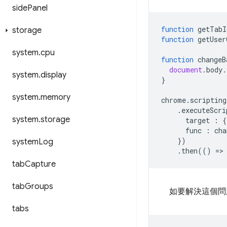
side
Panel
function
getTabI
storage
function
getUser
system
.
cpu
function
changeB
document
.
body
.
system
.
display
}
system
.
memory
chrome
.
scripting
.
executeScri
system
.
storage
target
:
{
func
:
cha
})
system
Log
.
then
(()
=
>
tab
Capture
tab
Groups
如要解決這個
tabs