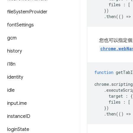
files
:
[
})
file
System
Provider
.
then
(()
=
>
font
Settings
gcm
您也可以指定個
chrome.webNa
history
i18n
function
getTabI
identity
chrome
.
scripting
idle
.
executeScri
target
:
{
files
:
[
input
.
ime
})
.
then
(()
=
>
instance
ID
login
State