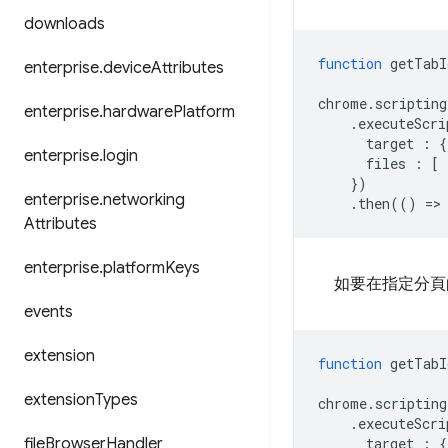
downloads
function
getTabI
enterprise
.
device
Attributes
chrome
.
scripting
enterprise
.
hardware
Platform
.
executeScri
target
:
{
enterprise
.
login
files
:
[
})
enterprise
.
networking
.
then
(()
=
>
Attributes
enterprise
.
platform
Keys
如要在指定分頁
events
extension
function
getTabI
extension
Types
chrome
.
scripting
.
executeScri
file
Browser
Handler
target
:
{