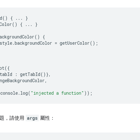
d
()
{
...
}
Color
()
{
...
}
ackgroundColor
()
{
style
.
backgroundColor
=
getUserColor
();
pt
({
tabId
:
getTabId
()},
ngeBackgroundColor
,
console
.
log
(
"injected a function"
));
問題，請使用
args
屬性：