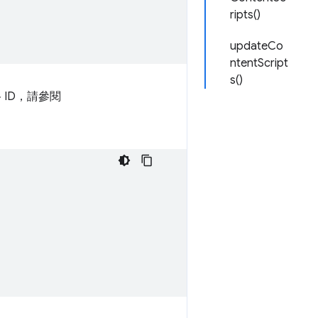
ripts()
updateCo
ntentScript
s()
ID，請參閱