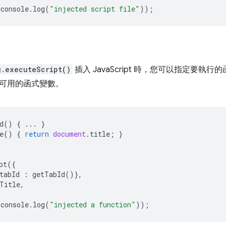
console
.
log
(
"injected script file"
));
g.executeScript()
插入 JavaScript 時，您可以指定要
可用的函式變數。
d
()
{
...
}
e
()
{
return
document
.
title
;
}
pt
({
tabId
:
getTabId
()},
Title
,
console
.
log
(
"injected a function"
));