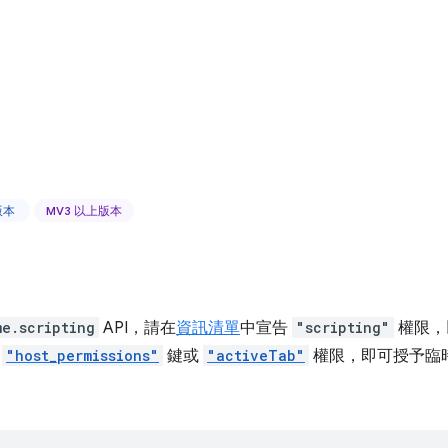
上版本
MV3 以上版本
me.scripting
API，請在
資訊清單
中宣告
"scripting"
權限，
用
"host_permissions"
鍵或
"activeTab"
權限，即可授予臨
。