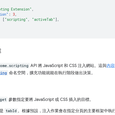
pting Extension"
,
sion"
:
3
,
:
[
"scripting"
,
"activeTab"
],
途
ome.scripting
API 將 JavaScript 和 CSS 注入網站。這與
內容
ting
命名空間，擴充功能就能在執行階段做出決策。
get
參數指定要將 JavaScript 或 CSS 插入的目標。
位是
tabId
。根據預設，注入作業會在指定分頁的主要框架中執