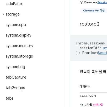
Promise<
Sessio
side
Panel
Chrome 96 이상
storage
restore(
)
system
.
cpu
system
.
display
chrome
.
sessions
.
system
.
memory
sessionId?
:
st
)
:
Promise<
Sess
system
.
storage
system
Log
항목이 복원될 때
tab
Capture
매개변수
tab
Groups
sessionId
tabs
문자열
선택사항