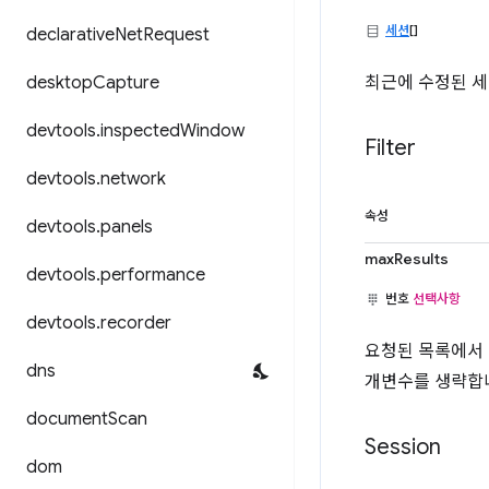
세션
[]
declarative
Net
Request
desktop
Capture
최근에 수정된 세
devtools
.
inspected
Window
Filter
devtools
.
network
속성
devtools
.
panels
maxResults
devtools
.
performance
번호
선택사항
devtools
.
recorder
요청된 목록에서 
dns
개변수를 생략합
document
Scan
Session
dom