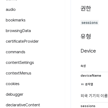
권한
audio
bookmarks
sessions
browsing
Data
유형
certificate
Provider
Device
commands
content
Settings
속성
context
Menus
deviceName
cookies
문자열
debugger
외국 기기의 이름
declarative
Content
sessions