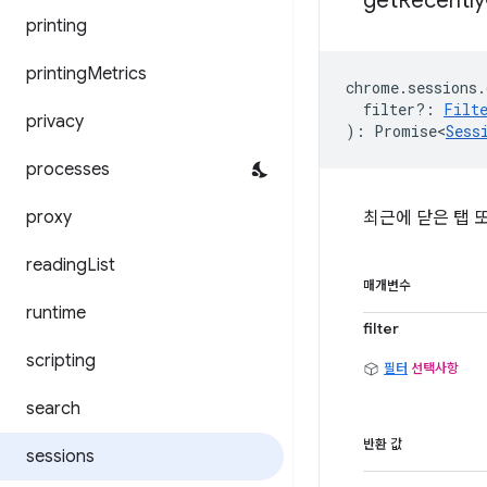
get
Recently
printing
printing
Metrics
chrome
.
sessions
.
filter?
:
Filt
privacy
)
:
Promise<
Sess
processes
proxy
최근에 닫은 탭 
reading
List
매개변수
runtime
filter
scripting
필터
선택사항
search
반환 값
sessions