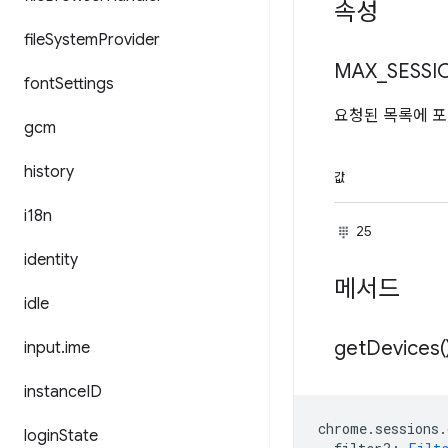
속성
file
System
Provider
MAX
_
SESSI
font
Settings
요청된 목록에 
gcm
history
값
i18n
25
identity
메서드
idle
get
Devices(
input
.
ime
instance
ID
chrome
.
sessions
.
login
State