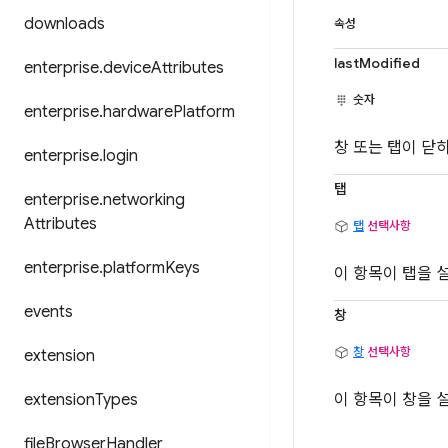
downloads
속성
lastModified
enterprise
.
device
Attributes
숫자
enterprise
.
hardware
Platform
창 또는 탭이 닫
enterprise
.
login
탭
enterprise
.
networking
Attributes
탭
선택사항
enterprise
.
platform
Keys
이 항목이 탭을 
events
창
창
선택사항
extension
extension
Types
이 항목이 창을 
file
Browser
Handler