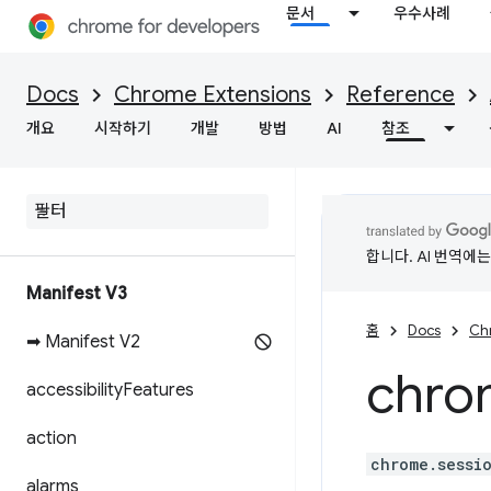
문서
우수사례
Docs
Chrome Extensions
Reference
개요
시작하기
개발
방법
AI
참조
합니다. AI 번역에
Manifest V3
홈
Docs
Ch
➡ Manifest V2
chro
accessibility
Features
action
chrome.sessi
alarms