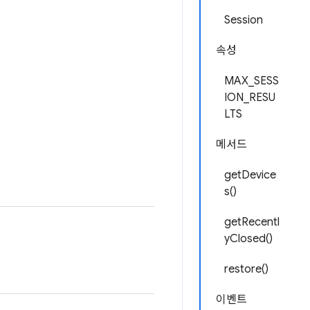
Session
속성
MAX_SESS
ION_RESU
LTS
메서드
getDevice
s()
getRecentl
yClosed()
restore()
이벤트