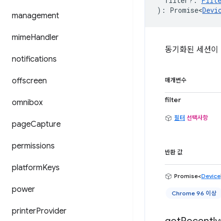
filter?
:
Filt
)
:
Promise<
Devi
management
mime
Handler
동기화된 세션이 
notifications
offscreen
매개변수
filter
omnibox
필터
선택사항
page
Capture
permissions
반환 값
platform
Keys
Promise<
Device
power
Chrome 96 이상
printer
Provider