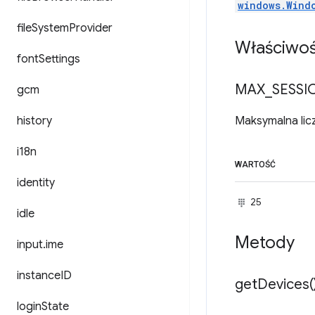
windows.Wind
file
System
Provider
Właściwoś
font
Settings
MAX
_
SESSI
gcm
history
Maksymalna li
i18n
WARTOŚĆ
identity
25
idle
Metody
input
.
ime
instance
ID
get
Devices(
login
State