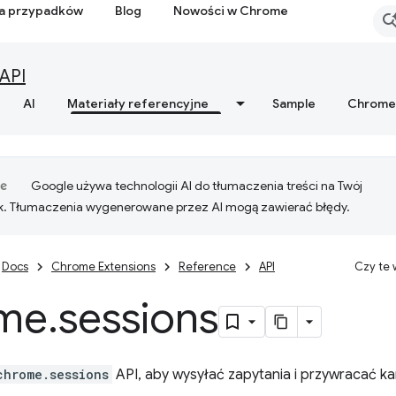
ia przypadków
Blog
Nowości w Chrome
API
AI
Materiały referencyjne
Sample
Chrome
Google używa technologii AI do tłumaczenia treści na Twój
k. Tłumaczenia wygenerowane przez AI mogą zawierać błędy.
Docs
Chrome Extensions
Reference
API
Czy te
me
.
sessions
chrome.sessions
API, aby wysyłać zapytania i przywracać kar