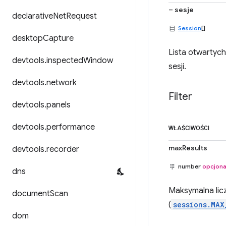
– sesje
declarative
Net
Request
Session
[]
desktop
Capture
Lista otwartyc
devtools
.
inspected
Window
sesji.
devtools
.
network
Filter
devtools
.
panels
devtools
.
performance
WŁAŚCIWOŚCI
maxResults
devtools
.
recorder
number
opcjona
dns
Maksymalna lic
document
Scan
(
sessions.MAX
dom