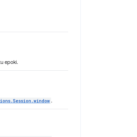
u epoki.
sions.Session.window
.