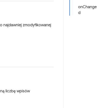
onChange
d
do najdawniej zmodyfikowanej
lną liczbę wpisów