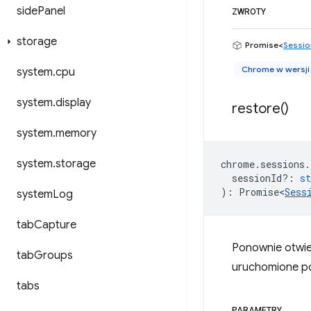
side
Panel
ZWROTY
storage
Promise<
Sessio
Chrome w wersji
system
.
cpu
system
.
display
restore(
)
system
.
memory
system
.
storage
chrome
.
sessions
.
sessionId?
:
st
)
:
Promise<
Sess
system
Log
tab
Capture
Ponownie otwi
tab
Groups
uruchomione po
tabs
PARAMETRY