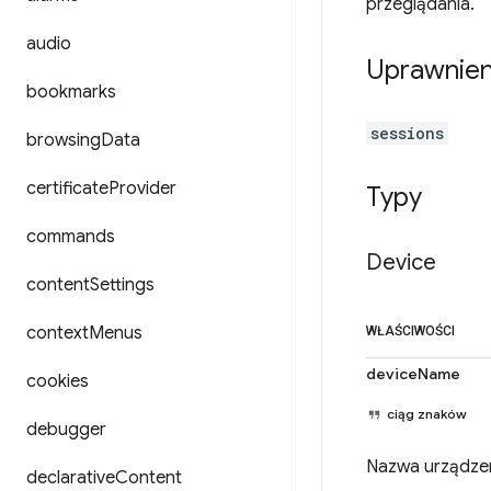
przeglądania.
audio
Uprawnien
bookmarks
sessions
browsing
Data
certificate
Provider
Typy
commands
Device
content
Settings
context
Menus
WŁAŚCIWOŚCI
deviceName
cookies
ciąg znaków
debugger
Nazwa urządze
declarative
Content