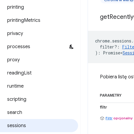
printing
get
Recently
printing
Metrics
privacy
chrome
.
sessions
.
processes
filter?
:
Filt
)
:
Promise<
Sess
proxy
reading
List
Pobiera listę os
runtime
PARAMETRY
scripting
filtr
search
Filtr
opcjonalny
sessions