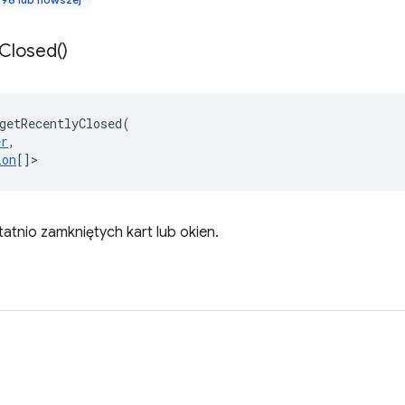
Closed(
)
getRecentlyClosed
(
er
,
ion
[]
>
tatnio zamkniętych kart lub okien.