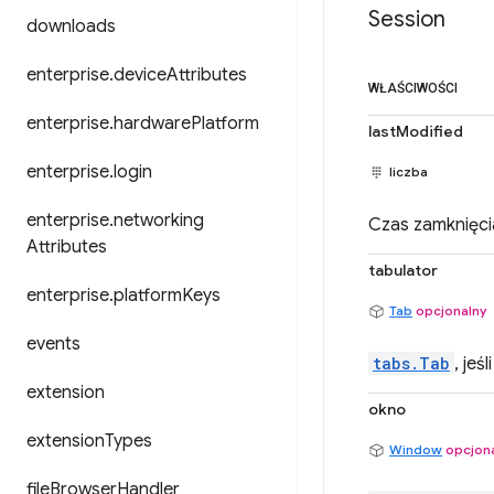
Session
downloads
enterprise
.
device
Attributes
WŁAŚCIWOŚCI
enterprise
.
hardware
Platform
lastModified
enterprise
.
login
liczba
enterprise
.
networking
Czas zamknięci
Attributes
tabulator
enterprise
.
platform
Keys
Tab
opcjonalny
events
tabs.Tab
, jeś
extension
okno
extension
Types
Window
opcjon
file
Browser
Handler