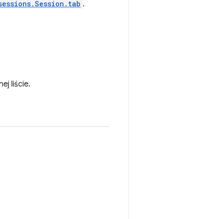
sessions.Session.tab
.
j liście.