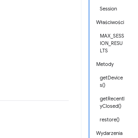
Session
Właściwości
MAX_SESS
ION_RESU
LTS
Metody
getDevice
s()
getRecentl
yClosed()
restore()
Wydarzenia