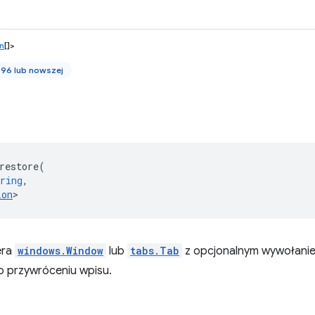
n
[]>
 96 lub nowszej
restore
(
ring
,
ion
>
era
windows.Window
lub
tabs.Tab
z opcjonalnym wywołanie
 przywróceniu wpisu.