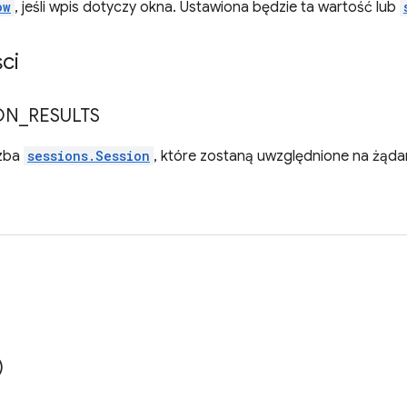
ow
, jeśli wpis dotyczy okna. Ustawiona będzie ta wartość lub
ci
ON
_
RESULTS
czba
sessions.Session
, które zostaną uwzględnione na żądane
)