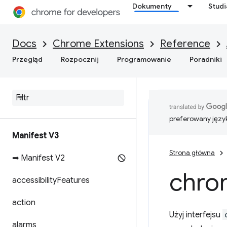
Dokumenty
Stud
Docs
Chrome Extensions
Reference
Przegląd
Rozpocznij
Programowanie
Poradniki
preferowany języ
Manifest V3
Strona główna
➡ Manifest V2
chro
accessibility
Features
action
Użyj interfejsu
alarms