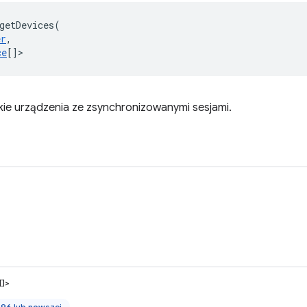
getDevices
(
er
,
ce
[]
>
kie urządzenia ze zsynchronizowanymi sesjami.
[]>
 96 lub nowszej