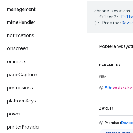
management
chrome
.
sessions
.
filter?
:
Filt
mime
Handler
)
:
Promise<
Devi
notifications
Pobiera wszyst
offscreen
omnibox
PARAMETRY
page
Capture
filtr
permissions
Filtr
opcjonalny
platform
Keys
ZWROTY
power
Promise<
Device
printer
Provider
Chrome w wersji