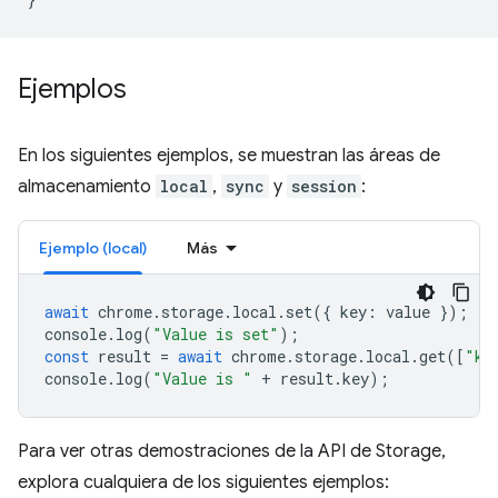
Ejemplos
En los siguientes ejemplos, se muestran las áreas de
almacenamiento
local
,
sync
y
session
:
Ejemplo (local)
Más
await
chrome
.
storage
.
local
.
set
({
key
:
value
});
console
.
log
(
"Value is set"
);
const
result
=
await
chrome
.
storage
.
local
.
get
([
"ke
console
.
log
(
"Value is "
+
result
.
key
);
Para ver otras demostraciones de la API de Storage,
explora cualquiera de los siguientes ejemplos: