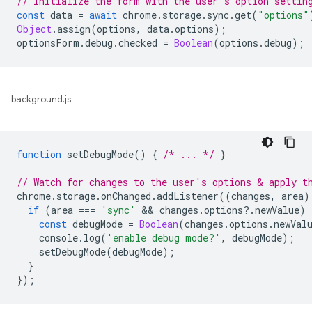
// Initialize the form with the user's option settin
const
data
=
await
chrome
.
storage
.
sync
.
get
(
"options"
Object
.
assign
(
options
,
data
.
options
);
optionsForm
.
debug
.
checked
=
Boolean
(
options
.
debug
);
background.js:
function
setDebugMode
()
{
/* ... */
}
// Watch for changes to the user's options & apply t
chrome
.
storage
.
onChanged
.
addListener
((
changes
,
area
)
if
(
area
===
'sync'
 && 
changes
.
options
?
.
newValue
)
const
debugMode
=
Boolean
(
changes
.
options
.
newVal
console
.
log
(
'enable debug mode?'
,
debugMode
);
setDebugMode
(
debugMode
);
}
});