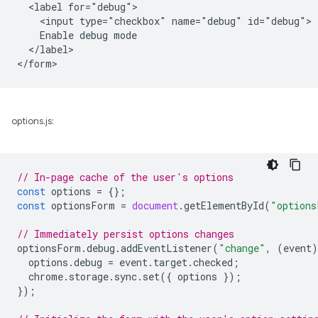
  <label for="debug">

    <input type="checkbox" name="debug" id="debug">

    Enable debug mode

  </label>

options.js:
// In-page cache of the user's options
const
options
=
{};
const
optionsForm
=
document
.
getElementById
(
"options
// Immediately persist options changes
optionsForm
.
debug
.
addEventListener
(
"change"
,
(
event
)
options
.
debug
=
event
.
target
.
checked
;
chrome
.
storage
.
sync
.
set
({
options
});
});