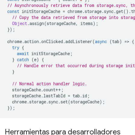
// Asynchronously retrieve data from storage.sync, t
const
initStorageCache
=
chrome
.
storage
.
sync
.
get
().
t
// Copy the data retrieved from storage into stora
Object
.
assign
(
storageCache
,
items
);
});
chrome
.
action
.
onClicked
.
addListener
(
async
(
tab
)
=
>
{
try
{
await
initStorageCache
;
}
catch
(
e
)
{
// Handle error that occurred during storage init
}
// Normal action handler logic.
storageCache
.
count
++
;
storageCache
.
lastTabId
=
tab
.
id
;
chrome
.
storage
.
sync
.
set
(
storageCache
);
});
Herramientas para desarrolladores