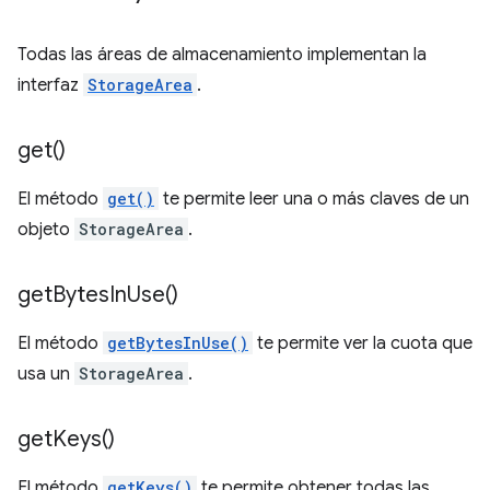
Todas las áreas de almacenamiento implementan la
interfaz
StorageArea
.
get(
)
El método
get()
te permite leer una o más claves de un
objeto
StorageArea
.
get
Bytes
In
Use(
)
El método
getBytesInUse()
te permite ver la cuota que
usa un
StorageArea
.
get
Keys(
)
El método
getKeys()
te permite obtener todas las