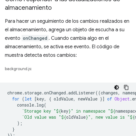
almacenamiento
Para hacer un seguimiento de los cambios realizados en
el almacenamiento, agrega un objeto de escucha a su
evento
onChanged
. Cuando cambia algo en el
almacenamiento, se activa ese evento. El código de
muestra detecta estos cambios:
background.js:
chrome
.
storage
.
onChanged
.
addListener
((
changes
,
names
for
(
let
[
key
,
{
oldValue
,
newValue
}]
of
Object
.
e
console
.
log
(
`Storage key "
${
key
}
" in namespace "
${
namespac
`Old value was "
${
oldValue
}
", new value is "
${
);
}
});