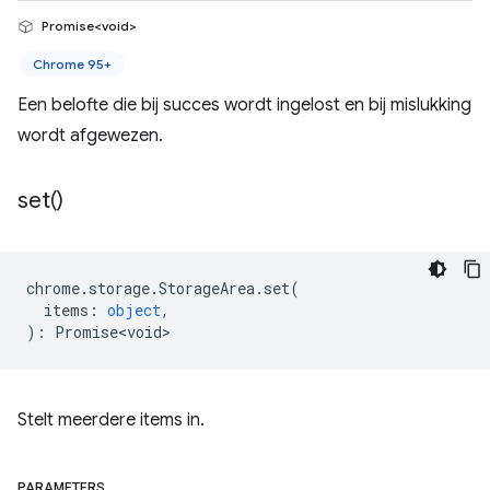
Promise<void>
Chrome 95+
Een belofte die bij succes wordt ingelost en bij mislukking
wordt afgewezen.
set(
)
chrome
.
storage
.
StorageArea
.
set
(
items
:
object
,
)
:
Promise<void>
Stelt meerdere items in.
PARAMETERS