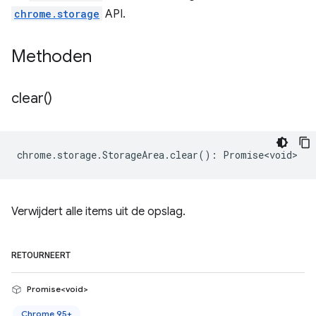
chrome.storage
API.
Methoden
clear(
)
chrome
.
storage
.
StorageArea
.
clear
()
:
Promise<void>
Verwijdert alle items uit de opslag.
RETOURNEERT
Promise<void>
Chrome 95+