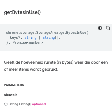
get
Bytes
In
Use(
)
chrome
.
storage
.
StorageArea
.
getBytesInUse
(
keys?
:
string
|
string
[],
)
:
Promise<number>
Geeft de hoeveelheid ruimte (in bytes) weer die door een
of meer items wordt gebruikt.
PARAMETERS
sleutels
string | string[]
optioneel