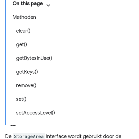
On this page
Methoden
clear()
get()
getBytesInUse()
getKeys()
remove()
set()
setAccessLevel()
De
StorageArea
interface wordt gebruikt door de