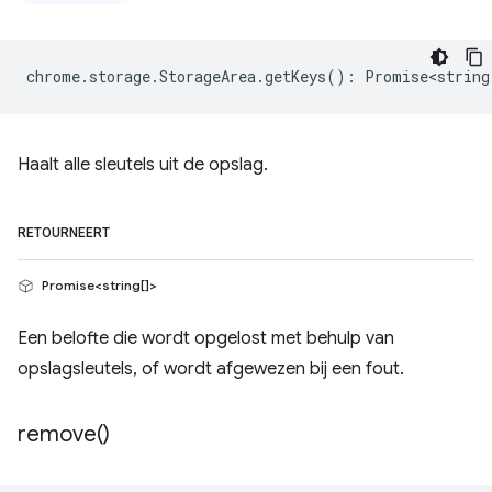
chrome
.
storage
.
StorageArea
.
getKeys
()
:
Promise<string
Haalt alle sleutels uit de opslag.
RETOURNEERT
Promise<string[]>
Een belofte die wordt opgelost met behulp van
opslagsleutels, of wordt afgewezen bij een fout.
remove(
)