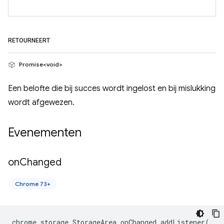
RETOURNEERT
Promise<void>
Een belofte die bij succes wordt ingelost en bij mislukking
wordt afgewezen.
Evenementen
on
Changed
Chrome 73+
chrome
.
storage
.
StorageArea
.
onChanged
.
addListener
(