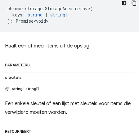
chrome
.
storage
.
StorageArea
.
remove
(
keys
:
string
|
string
[],
)
:
Promise<void>
Haalt een of meer items uit de opslag.
PARAMETERS
sleutels
string | string[]
Een enkele sleutel of een lijst met sleutels voor items die
verwijderd moeten worden.
RETOURNEERT