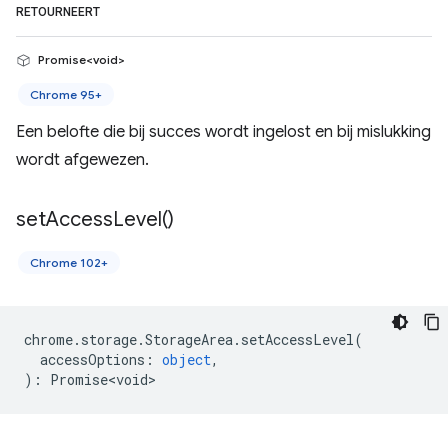
RETOURNEERT
Promise<void>
Chrome 95+
Een belofte die bij succes wordt ingelost en bij mislukking
wordt afgewezen.
set
Access
Level(
)
Chrome 102+
chrome
.
storage
.
StorageArea
.
setAccessLevel
(
accessOptions
:
object
,
)
:
Promise<void>